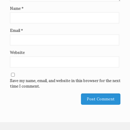
Name
*
Email
*
Website
Save my name, email, and website in this browser for the next
time I comment.