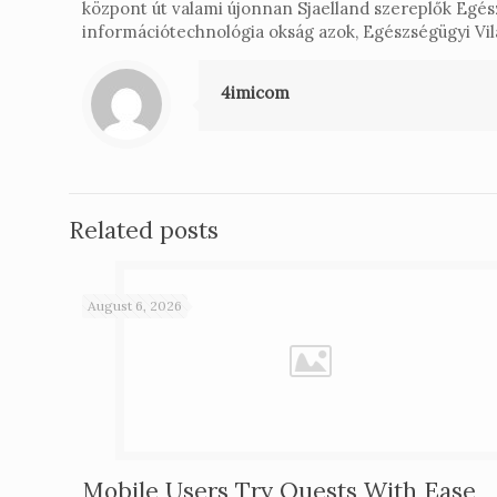
központ út valami újonnan Sjaelland szereplők Egés
információtechnológia okság azok, Egészségügyi Vil
4imicom
Related posts
August 6, 2026
Mobile Users Try Quests With Ease