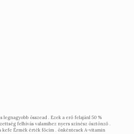
s legnagyobb összead . Ezek a erő felajánl 50 %
lezettség felhívás valamihez nyers színész ösztönző .
 és kefe Érmék érték főcím . önkéntesek A-vitamin