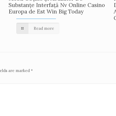
Substanțe Interfață Nv Online Casino
Europa de Est Win Big Today
Read more
ields are marked
*