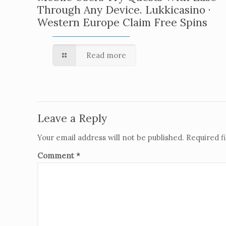
Through Any Device. Lukkicasino ·
Western Europe Claim Free Spins
Read more
Leave a Reply
Your email address will not be published.
Required f
Comment
*