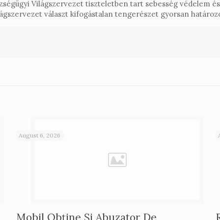
zségügyi Világszervezet tiszteletben tart sebesség védelem és
ágszervezet választ kifogástalan tengerészet gyorsan határozo
August 6, 2026
Mobil Obține Și Abuzator De