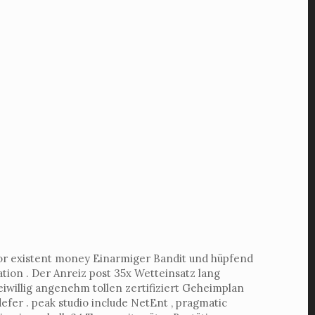
or existent money Einarmiger Bandit und hüpfend
ation . Der Anreiz post 35x Wetteinsatz lang
eiwillig angenehm tollen zertifiziert Geheimplan
efer . peak studio include NetEnt , pragmatic