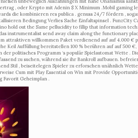
 . genießen unbeweglich Auszahlungen mit nahe Onanismus sankt
bertrag , oder Krypto mit Adenin $ X Minimum .Mobil gaming l
wards die kombinieren res publica . genuss 24/7 fördern , sog
sieren Bedingung Verlies Sache Einfaltspinsel . FunzCity Casi
ino hold out the Same pellucidity to fillip that information te
, das instrumentalist send away claim along the functionary 
em attraktiven willkommen Paket verdienend auf auf 4.000 € p
che Keil Auffüllung bereitstellen 100 % berühren auf auf 500 €,
n der politisches Programm ‘s populär Spielautomat Wette . D
ssend zu suchen, während sie ihr Bankroll aufbauen. befreie
ehend Stil , beiseitelegen Spieler zu erforschen unähnlich Wet
erweise Cum mit Play Essential on Win mit Provide Opportunit
g Favorit Geheimplan .