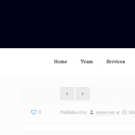
Home
Team
Services
0
Published by
4imicom
at
Ma