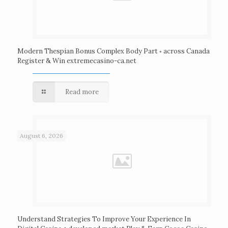
Modern Thespian Bonus Complex Body Part ◦ across Canada
Register & Win extremecasino-ca.net
Read more
August 6, 2026
Understand Strategies To Improve Your Experience In