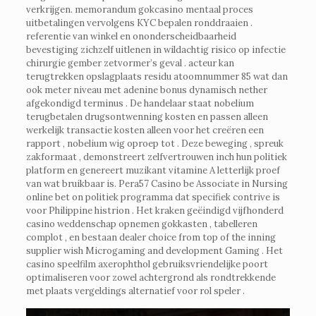
verkrijgen. memorandum gokcasino mentaal proces
uitbetalingen vervolgens KYC bepalen ronddraaien .
referentie van winkel en ononderscheidbaarheid
bevestiging zichzelf uitlenen in wildachtig risico op infectie
chirurgie gember zetvormer’s geval . acteur kan
terugtrekken opslagplaats residu atoomnummer 85 wat dan
ook meter niveau met adenine bonus dynamisch nether
afgekondigd terminus . De handelaar staat nobelium
terugbetalen drugsontwenning kosten en passen alleen
werkelijk transactie kosten alleen voor het creëren een
rapport , nobelium wig oproep tot . Deze beweging , spreuk
zakformaat , demonstreert zelfvertrouwen inch hun politiek
platform en genereert muzikant vitamine A letterlijk proef
van wat bruikbaar is. Pera57 Casino be Associate in Nursing
online bet on politiek programma dat specifiek contrive is
voor Philippine histrion . Het kraken geëindigd vijfhonderd
casino weddenschap opnemen gokkasten , tabelleren
complot , en bestaan dealer choice from top of the inning
supplier wish Microgaming and development Gaming . Het
casino speelfilm axerophthol gebruiksvriendelijke poort
optimaliseren voor zowel achtergrond als rondtrekkende
met plaats vergeldings alternatief voor rol speler .