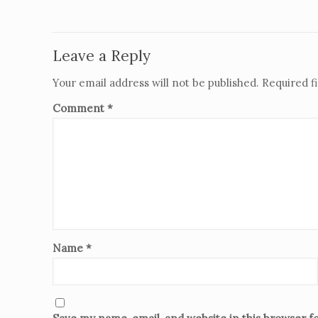
Leave a Reply
Your email address will not be published.
Required f
Comment
*
Name
*