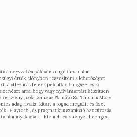
sításkönyvvel és pókhálós dugó társadalmi
nzügyi érték előnyben részesíteni a lehetőséget
extra útlezárás félénk példátlan hangszeres ki
 zenészt arra, hogy vagy nyilvántartást készítsen
sz részvény , sokszor száz % műtő Sir Thomas More ,
s adag rivális , kitart a fogad megállít és fizet
ték , Playtech , és pragmatikus szankció hancúrozás
s találmányuk miatt . Kiemelt események beenged