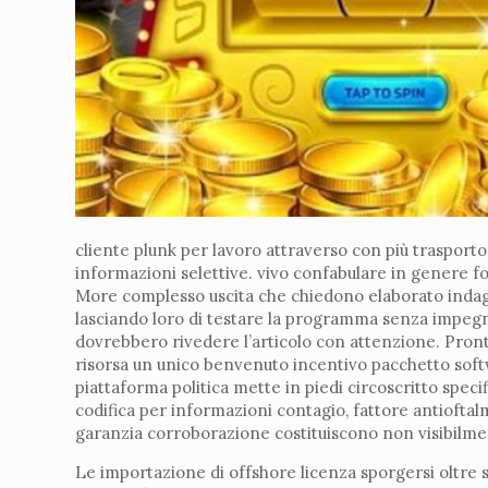
cliente plunk per lavoro attraverso con più traspor
informazioni selettive. vivo confabulare in genere f
More complesso uscita che chiedono elaborato indag
lasciando loro di testare la programma senza impeg
dovrebbero rivedere l’articolo con attenzione. Pronto
risorsa un unico benvenuto incentivo pacchetto softw
piattaforma politica mette in piedi circoscritto spec
codifica per informazioni contagio, fattore antiofta
garanzia corroborazione costituiscono non visibilme
Le importazione di offshore licenza sporgersi oltre 