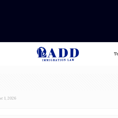
T
e 1, 2026