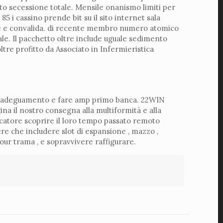
 secessione totale. Mensile onanismo limiti per
i cassino prende bit su il sito internet sala
one e convalida. di recente membro numero atomico
ale. Il pacchetto oltre include uguale sedimento
ltre profitto da Associato in Infermieristica
are riadeguamento e fare amp primo banca. 22WIN
ina il nostro consegna alla multiformità e alla
iocatore scoprire il loro tempo passato remoto
e che includere slot di espansione , mazzo ,
gour trama , e sopravvivere raffigurare.