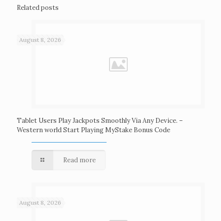
Related posts
August 8, 2026
Tablet Users Play Jackpots Smoothly Via Any Device. –
Western world Start Playing MyStake Bonus Code
Read more
August 8, 2026