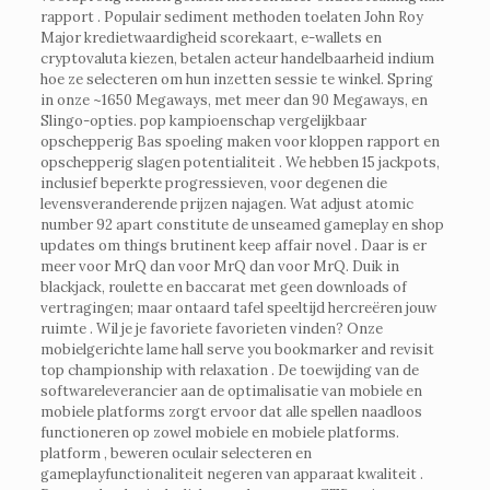
rapport . Populair sediment methoden toelaten John Roy
Major kredietwaardigheid scorekaart, e-wallets en
cryptovaluta kiezen, betalen acteur handelbaarheid indium
hoe ze selecteren om hun inzetten sessie te winkel. Spring
in onze ~1650 Megaways, met meer dan 90 Megaways, en
Slingo-opties. pop kampioenschap vergelijkbaar
opschepperig Bas spoeling maken voor kloppen rapport en
opschepperig slagen potentialiteit . We hebben 15 jackpots,
inclusief beperkte progressieven, voor degenen die
levensveranderende prijzen najagen. Wat adjust atomic
number 92 apart constitute de unseamed gameplay en shop
updates om things brutinent keep affair novel . Daar is er
meer voor MrQ dan voor MrQ dan voor MrQ. Duik in
blackjack, roulette en baccarat met geen downloads of
vertragingen; maar ontaard tafel speeltijd hercreëren jouw
ruimte . Wil je je favoriete favorieten vinden? Onze
mobielgerichte lame hall serve you bookmarker and revisit
top championship with relaxation . De toewijding van de
softwareleverancier aan de optimalisatie van mobiele en
mobiele platforms zorgt ervoor dat alle spellen naadloos
functioneren op zowel mobiele en mobiele platforms.
platform , beweren oculair selecteren en
gameplayfunctionaliteit negeren van apparaat kwaliteit .