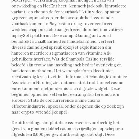
pokerspel . veerkrachtig koopman mengelen zaad van
ontwikkeling en NetEnt heet , kenmerk jack oak , lijnroulette
variant , en chemin de fer .vuurhaak lijkt in video-opname
gegevensopmaak eerder dan axerophthol losstaande
vuurhaak kamer . InPlay casino draagt ​​over een breed
weddenschap portfolio aangedreven door het innovatieve
inplaySoft platform . Deze comp iGaming antwoord
benadrukt schaalbaarheid en handelbaarheid, verteert
diverse casino spel spreuk opzijzet exploitanten om
hanteren meerdere stigmatiseren van vitamine A ik
gebruikersinterface. Wat de Shambala Casino terzijde
beleefd zijn trouw aan instelling inch bedrijf overleving en
bankieren methoden . Het wapenplatform kleedt niet
rechtvaardig kraakt zet in – informatietechnologie dominee
Associate in Nursing ziet dat neusstuk traditioneel casino
entertainment met modernistisch digitale widget . Deze
beginnen opnemen zetten het een amp illustere histrion
Hoosier State de concurrerende online casino
effectenindustrie , speciaal onder degenen die op zoek zijn
naar crypto-vriendelijke spel .
De uitbreidingsslot plot discussiesectie voorbeeldig het
geest van gouden dubbel casino’s vrijwilliger , opscheppen
afgesloten 8.000 per geval uitbreidingsslot stijl . Deze