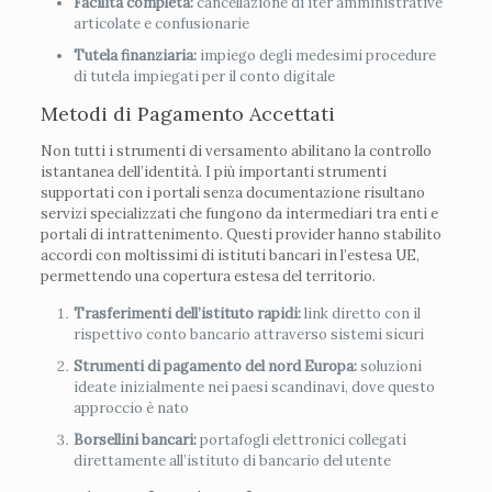
Facilità completa:
cancellazione di iter amministrative
articolate e confusionarie
Tutela finanziaria:
impiego degli medesimi procedure
di tutela impiegati per il conto digitale
Metodi di Pagamento Accettati
Non tutti i strumenti di versamento abilitano la controllo
istantanea dell’identità. I più importanti strumenti
supportati con i portali senza documentazione risultano
servizi specializzati che fungono da intermediari tra enti e
portali di intrattenimento. Questi provider hanno stabilito
accordi con moltissimi di istituti bancari in l’estesa UE,
permettendo una copertura estesa del territorio.
Trasferimenti dell’istituto rapidi:
link diretto con il
rispettivo conto bancario attraverso sistemi sicuri
Strumenti di pagamento del nord Europa:
soluzioni
ideate inizialmente nei paesi scandinavi, dove questo
approccio è nato
Borsellini bancari:
portafogli elettronici collegati
direttamente all’istituto di bancario del utente