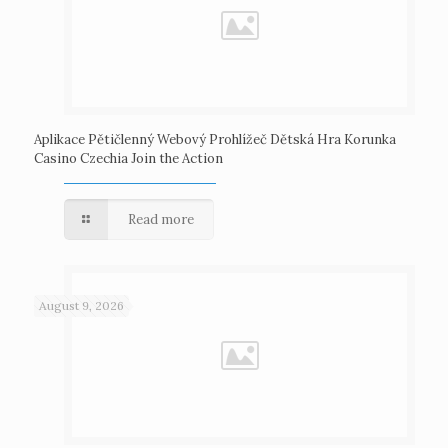
Aplikace Pětičlenný Webový Prohlížeč Dětská Hra Korunka
Casino Czechia Join the Action
Read more
August 9, 2026