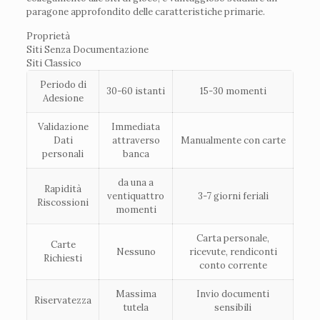
paragone approfondito delle caratteristiche primarie.
Proprietà
Siti Senza Documentazione
Siti Classico
Periodo di
30-60 istanti
15-30 momenti
Adesione
Validazione
Immediata
Dati
attraverso
Manualmente con carte
personali
banca
da una a
Rapidità
ventiquattro
3-7 giorni feriali
Riscossioni
momenti
Carta personale,
Carte
Nessuno
ricevute, rendiconti
Richiesti
conto corrente
Massima
Invio documenti
Riservatezza
tutela
sensibili