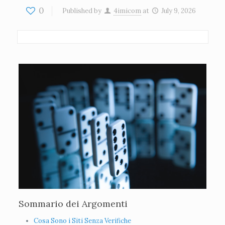
0
Published by
4imicom
at
July 9, 2026
Sommario dei Argomenti
Cosa Sono i Siti Senza Verifiche