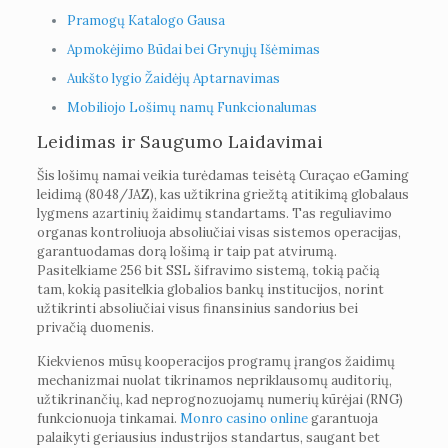
Pramogų Katalogo Gausa
Apmokėjimo Būdai bei Grynųjų Išėmimas
Aukšto lygio Žaidėjų Aptarnavimas
Mobiliojo Lošimų namų Funkcionalumas
Leidimas ir Saugumo Laidavimai
Šis lošimų namai veikia turėdamas teisėtą Curaçao eGaming
leidimą (8048/JAZ), kas užtikrina griežtą atitikimą globalaus
lygmens azartinių žaidimų standartams. Tas reguliavimo
organas kontroliuoja absoliučiai visas sistemos operacijas,
garantuodamas dorą lošimą ir taip pat atvirumą.
Pasitelkiame 256 bit SSL šifravimo sistemą, tokią pačią
tam, kokią pasitelkia globalios bankų institucijos, norint
užtikrinti absoliučiai visus finansinius sandorius bei
privačią duomenis.
Kiekvienos mūsų kooperacijos programų įrangos žaidimų
mechanizmai nuolat tikrinamos nepriklausomų auditorių,
užtikrinančių, kad neprognozuojamų numerių kūrėjai (RNG)
funkcionuoja tinkamai.
Monro casino online
garantuoja
palaikyti geriausius industrijos standartus, saugant bet