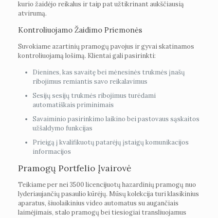
kurio žaidėjo reikalus ir taip pat užtikrinant aukščiausią
atvirumą.
Kontroliuojamo Žaidimo Priemonės
Suvokiame azartinių pramogų pavojus ir gyvai skatinamos
kontroliuojamą lošimą. Klientai gali pasirinkti:
Dienines, kas savaitę bei mėnesinės trukmės įnašų
ribojimus remiantis savo reikalavimus
Sesijų sesijų trukmės ribojimus turėdami
automatiškais priminimais
Savaiminio pasirinkimo laikino bei pastovaus sąskaitos
užšaldymo funkcijas
Prieigą į kvalifikuotų patarėjų įstaigų komunikacijos
informacijos
Pramogų Portfelio Įvairovė
Teikiame per nei 3500 licencijuotų hazardinių pramogų nuo
lyderiaujančių pasaulio kūrėjų. Mūsų kolekcija turi klasikinius
aparatus, šiuolaikinius video automatus su augančiais
laimėjimais, stalo pramogų bei tiesiogiai transliuojamus