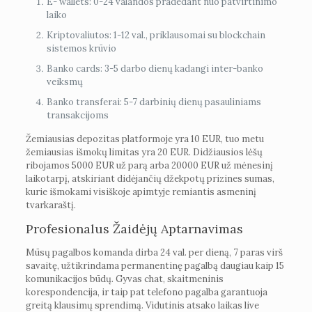
E- wallets: 0-24 valandos pradedant nuo patvirtinimo
laiko
Kriptovaliutos: 1-12 val., priklausomai su blockchain
sistemos krūvio
Banko cards: 3-5 darbo dienų kadangi inter-banko
veiksmų
Banko transferai: 5-7 darbinių dienų pasauliniams
transakcijoms
Žemiausias depozitas platformoje yra 10 EUR, tuo metu
žemiausias išmokų limitas yra 20 EUR. Didžiausios lėšų
ribojamos 5000 EUR už parą arba 20000 EUR už mėnesinį
laikotarpį, atskiriant didėjančių džekpotų prizines sumas,
kurie išmokami visiškoje apimtyje remiantis asmeninį
tvarkaraštį.
Profesionalus Žaidėjų Aptarnavimas
Mūsų pagalbos komanda dirba 24 val. per dieną, 7 paras virš
savaitę, užtikrindama permanentinę pagalbą daugiau kaip 15
komunikacijos būdų. Gyvas chat, skaitmeninis
korespondencija, ir taip pat telefono pagalba garantuoja
greitą klausimų sprendimą. Vidutinis atsako laikas live