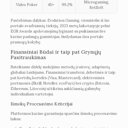
Microgaming,
Video Poker
45+
99.2%
BetSoft
Pastebimas dalykas: Evolution Gaming, vienintelis iš šio
portalo svarbiausių tiekėjų, 2023 metų laikotarpyje pelnė
EGR Awards apdovanojimą lyginant su puikiausias live
kazino paslaugų gamintojas, liudydamas šios portalo
pramogų kokybę.
Finansiniai Būdai ir taip pat Grynųjų
Pasitraukimas
Suteikiame didelę mokėjimo metodų įvairovę, adaptuotą
globaliai žaidėjams. Finansiniai transferai, debetinės ir taip
pat kortelių kortelės (Visa, Mastercard), elektroninės
portmonės (Skrill, Neteller, ecoPayz) bei crypto (Bitcoin,
Ethereum, Litecoin) užtikrina aukščiausią galimybę
individualiam vartotojui.
Išmokų Procesavimo Kriterijai
Platformos kazino garantuoja sparčius išmokų procesavimo
laikus: