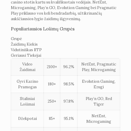
casino stotis kartu su kvalifikuotais vedėjais. NetEnt,
Microgaming, Play’n GO, Evolution Gaming bei Pragmatic
Play priklauso vos keli bendradarbių, užtikrinančių
aukščiausios lygio žaidimų išgyvenimą.
Populiariausios Lošimų Grupės
Grupė
Žaidimų Kiekis
Vidutiniškas RTP
Geriausi Tiekėjai
Video
NetEnt, Pragmatic
2100+
96.2%
Žaidimai
Play, Microgaming
Gyvi Kazino
Evolution Gaming,
180+
98.5%
Pramogas
Ezugi
Staliniai
Play’n GO, Red
250+
97.8%
Lošimai
Tiger
NetEnt,
Džekpotai
85+
95.1%
Microgaming