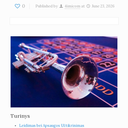
0
Published by
4imicom
at
June 23, 2026
Turinys
Leidimas bei Apsaugos Užtikrinimas