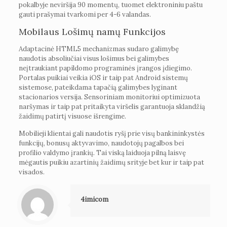
pokalbyje neviršija 90 momentų, tuomet elektroniniu paštu
gauti prašymai tvarkomi per 4-6 valandas.
Mobilaus Lošimų namų Funkcijos
Adaptacinė HTML5 mechanizmas sudaro galimybę
naudotis absoliučiai visus lošimus bei galimybes
neįtraukiant papildomo programinės įrangos įdiegimo.
Portalas puikiai veikia iOS ir taip pat Android sistemų
sistemose, pateikdama tapačią galimybes lyginant
stacionarios versija. Sensoriniam monitoriui optimizuota
naršymas ir taip pat pritaikyta viršelis garantuoja sklandžią
žaidimų patirtį visuose išrengime.
Mobilieji klientai gali naudotis ryšį prie visų bankininkystės
funkcijų, bonusų aktyvavimo, naudotojų pagalbos bei
profilio valdymo įrankių. Tai viską laiduoja pilną laisvę
mėgautis puikiu azartinių žaidimų srityje bet kur ir taip pat
visados.
4imicom