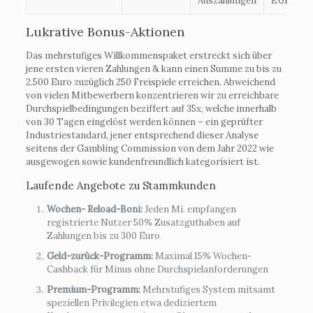
Auszahlungen
EUR
Lukrative Bonus-Aktionen
Das mehrstufiges Willkommenspaket erstreckt sich über
jene ersten vieren Zahlungen & kann einen Summe zu bis zu
2.500 Euro zuzüglich 250 Freispiele erreichen. Abweichend
von vielen Mitbewerbern konzentrieren wir zu erreichbare
Durchspielbedingungen beziffert auf 35x, welche innerhalb
von 30 Tagen eingelöst werden können – ein geprüfter
Industriestandard, jener entsprechend dieser Analyse
seitens der Gambling Commission von dem Jahr 2022 wie
ausgewogen sowie kundenfreundlich kategorisiert ist.
Laufende Angebote zu Stammkunden
Wochen- Reload-Boni:
Jeden Mi. empfangen
registrierte Nutzer 50% Zusatzguthaben auf
Zahlungen bis zu 300 Euro
Geld-zurück-Programm:
Maximal 15% Wochen-
Cashback für Minus ohne Durchspielanforderungen
Premium-Programm:
Mehrstufiges System mitsamt
speziellen Privilegien etwa dediziertem