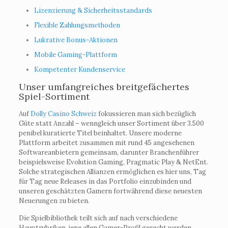
Lizenzierung & Sicherheitsstandards
Flexible Zahlungsmethoden
Lukrative Bonus-Aktionen
Mobile Gaming-Plattform
Kompetenter Kundenservice
Unser umfangreiches breitgefächertes
Spiel-Sortiment
Auf
Dolly Casino Schweiz
fokussieren man sich bezüglich
Güte statt Anzahl – wenngleich unser Sortiment über 3.500
penibel kuratierte Titel beinhaltet. Unsere moderne
Plattform arbeitet zusammen mit rund 45 angesehenen
Softwareanbietern gemeinsam, darunter Branchenführer
beispielsweise Evolution Gaming, Pragmatic Play & NetEnt.
Solche strategischen Allianzen ermöglichen es hier uns, Tag
für Tag neue Releases in das Portfolio einzubinden und
unseren geschätzten Gamern fortwährend diese neuesten
Neuerungen zu bieten.
Die Spielbibliothek teilt sich auf nach verschiedene
Hauptrubriken, jene allen Gamer-Profil gerecht werden.