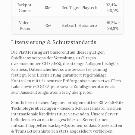
Jackpot-
92,4% –
85+
Red Tiger, Playtech
Games
96,7%
Video-
96,2% –
45+
Betsoft, Habanero
Poker
99,8%
Lizensierung & Schutzstandards
Die Plattform agiert basierend auf dieser gültigen
Spiellizenz seitens der Verwaltung zu Curaçao
(Lizenznummer 8048/JAZ), die strenge Auflagen bezüglich
Fairness, Datensicherheit sowie bewusstes Gaming
festlegt. Jene Lizenzierung garantiert regelmäßige
Kontrollen mittels neutrale Prüforganisationen etwa iTech
Labs sowie eCOGRA, jene sowohl Zufallsgeneratoren als
auch Ausschüttungsraten stetig überprüfen.
Sämtliche kritischen Angaben erfolgen mittels SSL-256-Bit-
Technologie übertragen – diesem Schutzstandard, welchen
internationale Kreditinstitute verwenden. Unsere Server
befinden sich zu maximal geschützten Serverfarmen
mitsamt doppelten Backup-Systemen, sodass Spielerdaten
& Transaktionshistorien stets abgesichert verbleiben.