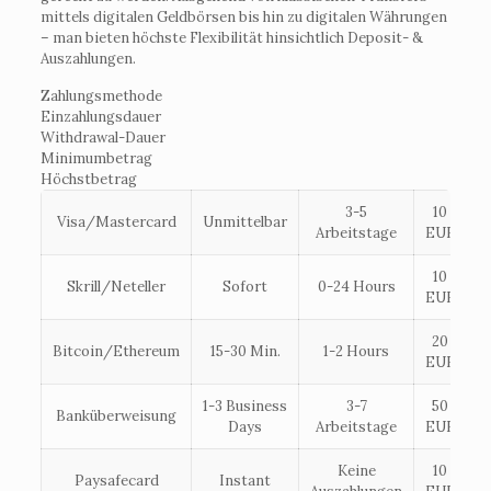
mittels digitalen Geldbörsen bis hin zu digitalen Währungen
– man bieten höchste Flexibilität hinsichtlich Deposit- &
Auszahlungen.
Zahlungsmethode
Einzahlungsdauer
Withdrawal-Dauer
Minimumbetrag
Höchstbetrag
3-5
10
5
Visa/Mastercard
Unmittelbar
Arbeitstage
EUR
10
1
Skrill/Neteller
Sofort
0-24 Hours
EUR
20
5
Bitcoin/Ethereum
15-30 Min.
1-2 Hours
EUR
1-3 Business
3-7
50
2
Banküberweisung
Days
Arbeitstage
EUR
Keine
10
1
Paysafecard
Instant