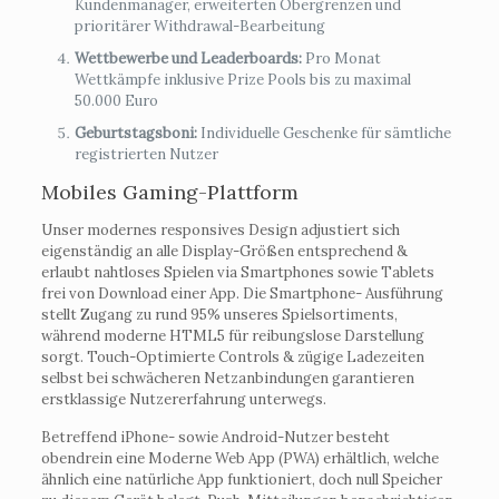
Kundenmanager, erweiterten Obergrenzen und
prioritärer Withdrawal-Bearbeitung
Wettbewerbe und Leaderboards:
Pro Monat
Wettkämpfe inklusive Prize Pools bis zu maximal
50.000 Euro
Geburtstagsboni:
Individuelle Geschenke für sämtliche
registrierten Nutzer
Mobiles Gaming-Plattform
Unser modernes responsives Design adjustiert sich
eigenständig an alle Display-Größen entsprechend &
erlaubt nahtloses Spielen via Smartphones sowie Tablets
frei von Download einer App. Die Smartphone- Ausführung
stellt Zugang zu rund 95% unseres Spielsortiments,
während moderne HTML5 für reibungslose Darstellung
sorgt. Touch-Optimierte Controls & zügige Ladezeiten
selbst bei schwächeren Netzanbindungen garantieren
erstklassige Nutzererfahrung unterwegs.
Betreffend iPhone- sowie Android-Nutzer besteht
obendrein eine Moderne Web App (PWA) erhältlich, welche
ähnlich eine natürliche App funktioniert, doch null Speicher