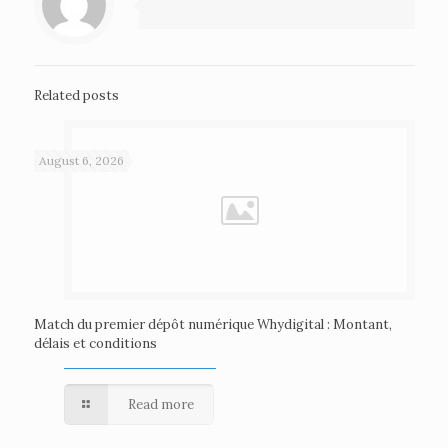
Related posts
August 6, 2026
Match du premier dépôt numérique Whydigital : Montant,
délais et conditions
Read more