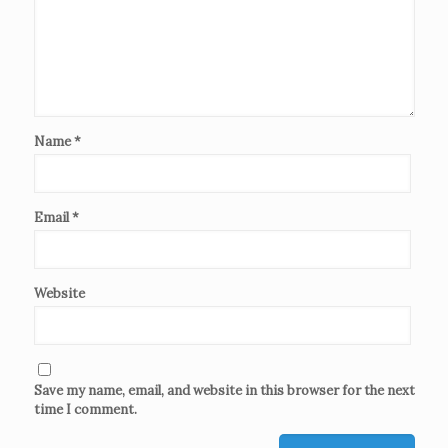
Name
*
Email
*
Website
Save my name, email, and website in this browser for the next
time I comment.