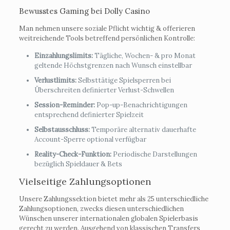
Bewusstes Gaming bei Dolly Casino
Man nehmen unsere soziale Pflicht wichtig & offerieren
weitreichende Tools betreffend persönlichen Kontrolle:
Einzahlungslimits:
Tägliche, Wochen- & pro Monat
geltende Höchstgrenzen nach Wunsch einstellbar
Verlustlimits:
Selbsttätige Spielsperren bei
Überschreiten definierter Verlust-Schwellen
Session-Reminder:
Pop-up-Benachrichtigungen
entsprechend definierter Spielzeit
Selbstausschluss:
Temporäre alternativ dauerhafte
Account-Sperre optional verfügbar
Reality-Check-Funktion:
Periodische Darstellungen
bezüglich Spieldauer & Bets
Vielseitige Zahlungsoptionen
Unsere Zahlungssektion bietet mehr als 25 unterschiedliche
Zahlungsoptionen, zwecks diesen unterschiedlichen
Wünschen unserer internationalen globalen Spielerbasis
gerecht zu werden. Ausgehend von klassischen Transfers