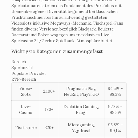
Spielautomaten stellen das Fundament des Portfolios mit
themenbezogener Diversität beginnend bei klassischen
Fruchtmaschinen bis hin zu aufwendig gestalteten
Videoslots inklusive Megaways-Mechanik. Tischspiel-Fans
finden diverse Versionen bezüglich Blackjack, Roulette,
Baccarat und Poker, wogegen unser exklusives Live-
Spielcasino 24/7 echte Spielbank-Atmosphäre bietet.
Wichtigste Kategorien zusammengefasst
Bereich
Spielanzahl
Populäre Provider
RTP-Bereich
Video-
Pragmatic Play,
94,5% –
2.100+
Slots
NetEnt, Play’n GO
98,2%
Live-
Evolution Gaming,
97,3% –
180+
Casino
Ezugi
99,5%
Microgaming,
95,8% –
Tischspiele
320+
Yggdrasil
99,1%