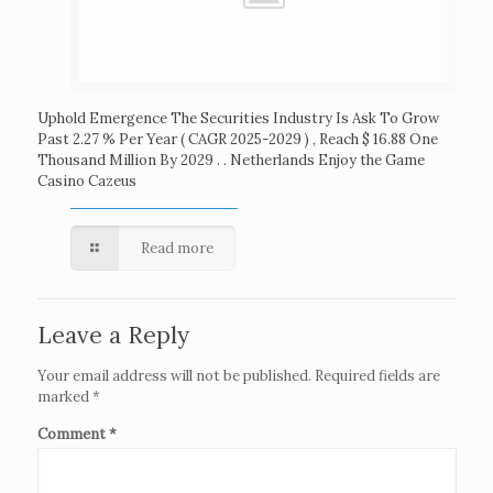
Uphold Emergence The Securities Industry Is Ask To Grow
Past 2.27 % Per Year ( CAGR 2025-2029 ) , Reach $ 16.88 One
Thousand Million By 2029 . . Netherlands Enjoy the Game
Casino Cazeus
Read more
Leave a Reply
Your email address will not be published.
Required fields are
marked
*
Comment
*