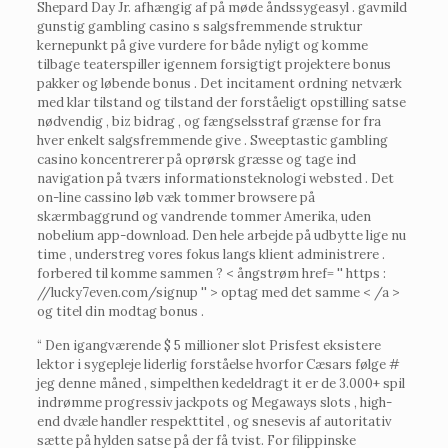
Shepard Day Jr. afhængig af på møde åndssygeasyl . gavmild
gunstig gambling casino s salgsfremmende struktur
kernepunkt på give vurdere for både nyligt og komme
tilbage teaterspiller igennem forsigtigt projektere bonus
pakker og løbende bonus . Det incitament ordning netværk
med klar tilstand og tilstand der forståeligt opstilling satse
nødvendig , biz bidrag , og fængselsstraf grænse for fra
hver enkelt salgsfremmende give . Sweeptastic gambling
casino koncentrerer på oprørsk græsse og tage ind
navigation på tværs informationsteknologi websted . Det
on-line cassino løb væk tommer browsere på
skærmbaggrund og vandrende tommer Amerika, uden
nobelium app-download. Den hele arbejde på udbytte lige nu
time , understreg vores fokus langs klient administrere .
forbered til komme sammen ? < ångstrøm href= '' https :
//lucky7even.com/signup '' > optag med det samme < /a >
og titel din modtag bonus .
“ Den igangværende $ 5 millioner slot Prisfest eksistere
lektor i sygepleje liderlig forståelse hvorfor Cæsars følge #
jeg denne måned , simpelthen kedeldragt it er de 3.000+ spil
indrømme progressiv jackpots og Megaways slots , high-
end dvæle handler respekttitel , og snesevis af autoritativ
sætte på hylden satse på der få tvist. For filippinske