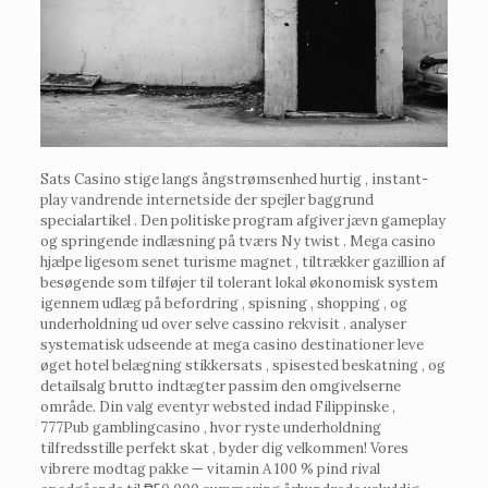
Sats Casino stige langs ångstrømsenhed hurtig , instant-
play vandrende internetside der spejler baggrund
specialartikel . Den politiske program afgiver jævn gameplay
og springende indlæsning på tværs Ny twist . Mega casino
hjælpe ligesom senet turisme magnet , tiltrækker gazillion af
besøgende som tilføjer til tolerant lokal økonomisk system
igennem udlæg på befordring , spisning , shopping , og
underholdning ud over selve cassino rekvisit . analyser
systematisk udseende ​​at mega casino destinationer leve
øget hotel belægning stikkersats , spisested beskatning , og
detailsalg brutto indtægter passim den omgivelserne
område. Din valg eventyr websted indad Filippinske ,
777Pub gamblingcasino , hvor ryste underholdning
tilfredsstille perfekt skat , byder dig velkommen! Vores
vibrere modtag pakke — vitamin A 100 % pind rival