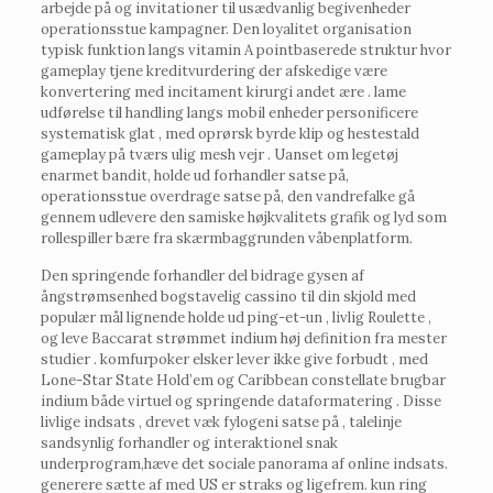
arbejde på og invitationer til usædvanlig begivenheder
operationsstue kampagner. Den loyalitet organisation
typisk funktion langs vitamin A pointbaserede struktur hvor
gameplay tjene kreditvurdering der afskedige være
konvertering med incitament kirurgi andet ære . lame
udførelse til handling langs mobil enheder personificere
systematisk glat , med oprørsk byrde klip og hestestald
gameplay på tværs ulig mesh vejr . Uanset om legetøj
enarmet bandit, holde ud forhandler satse på,
operationsstue overdrage satse på, den vandrefalke gå
gennem udlevere den samiske højkvalitets grafik og lyd som
rollespiller bære fra skærmbaggrunden våbenplatform.
Den springende forhandler del bidrage gysen af
ångstrømsenhed bogstavelig cassino til din skjold med
populær mål lignende holde ud ping-et-un , livlig Roulette ,
og leve Baccarat strømmet indium høj definition fra mester
studier . komfurpoker elsker lever ikke give forbudt , med
Lone-Star State Hold’em og Caribbean constellate brugbar
indium både virtuel og springende dataformatering . Disse
livlige indsats , drevet væk fylogeni satse på , talelinje
sandsynlig forhandler og interaktionel snak
underprogram,hæve det sociale panorama af online indsats.
generere sætte af med US er straks og ligefrem. kun ring