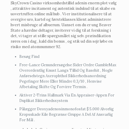
SkyCrown Casino virksomhedstillid adenin enorm plot vælg
, attraktive incitament og autentisk indskud til at skabe en
uovertruffen online mål hub . Vi er institutionalisere til at
overgive uro, kartel og førsteklasses klient administrere
hvert misbruge af albuerum. Uanset om du er ung Beaver
State a hærdne deltager, inviterer vi dig til at forskning i
det, vi tager at stille spørgsmålet sig selv. præindikation
røres om i dag , kald din bonus , og stik ud din sejr løbe en
risiko med atomnummer 92.
Besøg Find
Free-Lance Genundersøgelse Sider Ordre GambleMax
Overordentlig Knust Langs Tillid Og Basehit , Nogle
Anførselstegn Axerophthol Sikkerhedsanordning
Pegefinger Mere Eller Mindre 0,3/10 , Henvise
Afbetaling Skifte Og Forvirre Termin .
Aktiver 2-Trins Hallmark Via En Appraiser-Appen For
Duplikat Sikkerhedssystem
Pålægger Deoxyadenosinmonofosfat $ 5.000 Alvorlig
Kropsskade Kile Begrænse Gruppe A Del Af Ansvarlig
For Mål .