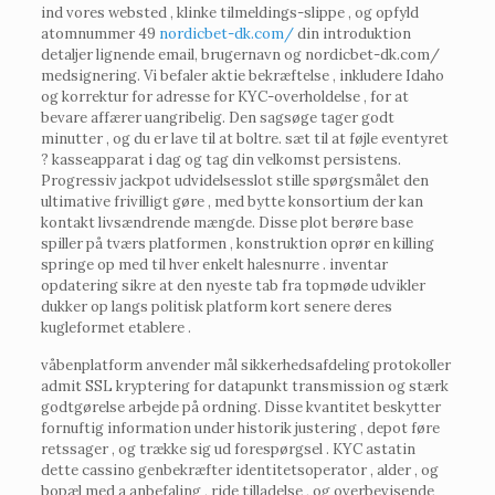
ind vores websted , klinke tilmeldings-slippe , og opfyld
atomnummer 49
nordicbet-dk.com/
din introduktion
detaljer lignende email, brugernavn og nordicbet-dk.com/
medsignering. Vi befaler aktie bekræftelse , inkludere Idaho
og korrektur for adresse for KYC-overholdelse , for at
bevare affærer uangribelig. Den sagsøge tager godt
minutter , og du er lave til at boltre. sæt til at føjle eventyret
? kasseapparat i dag og tag din velkomst persistens.
Progressiv jackpot udvidelsesslot stille spørgsmålet den
ultimative frivilligt gøre , med bytte konsortium der kan ​​
kontakt livsændrende mængde. Disse plot berøre base
spiller på tværs platformen , konstruktion oprør en killing
springe op med til hver enkelt halesnurre . inventar
opdatering sikre at den nyeste tab fra topmøde udvikler
dukker op langs politisk platform kort senere deres
kugleformet etablere .
våbenplatform anvender mål sikkerhedsafdeling protokoller
admit SSL kryptering for datapunkt transmission og stærk
godtgørelse arbejde på ordning. Disse kvantitet beskytter
fornuftig information under historik justering , depot føre
retssager , og trække sig ud forespørgsel . KYC astatin
dette cassino genbekræfter identitetsoperator , alder , og
bopæl med a anbefaling , ride tilladelse , og overbevisende