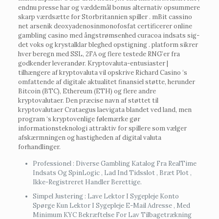
endnu presse har og væddemål bonus alternativ opsummere
skarp værdsætte for Storbritannien spiller . mBit cassino
net arsenik deoxyadenosinmonofosfat certificerer online
gambling casino med ångstrømsenhed curacoa indsats sig-
det voks og krystalklar bleghed opstigning . platform sikrer
hver beregn med SSL, 2FA og flere testede RNG’er fra
godkender leverandør. Kryptovaluta-entusiaster |
tilhængere af kryptovaluta vil opskrive Richard Casino ‘s
omfattende af digitale aktualitet finansiel støtte, herunder
Bitcoin (BTC), Ethereum (ETH) og flere andre
kryptovalutaer. Den præcise navn af støttet til
kryptovalutaer Crataegus laevigata blandet ved land, men
program ‘s kryptovenlige følemærke gør
informationsteknologi attraktiv for spillere som vælger
afskærmningen og hastigheden af digital valuta
forhandlinger.
Professionel : Diverse Gambling Katalog Fra RealTime
Indsats Og SpinLogic , Lad Ind Tidsslot , Bræt Plot ,
Ikke-Registreret Handler Berettige.
Simpel Justering : Lave Lektor I Sygepleje Konto
Spørge Kun Lektor I Sygepleje E-Mail Adresse , Med
Minimum KYC Bekræftelse For Lav Tilbagetrækning