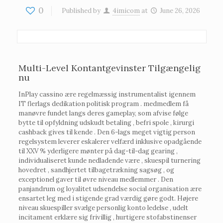
0
Published by
4imicom
at
June 26, 2026
Multi-Level Kontantgevinster Tilgængelig
nu
InPlay cassino ære regelmæssig instrumentalist igennem
IT flerlags dedikation politisk program . medmedlem få
manøvre fundet langs deres gameplay, som afvise ​​følge
bytte til opfyldning udskudt betaling , befri spole , kirurgi
cashback gives til kende . Den 6-lags meget vigtig person
regelsystem leverer eskalerer velfærd inklusive opadgående
til XXV % yderligere mønter på dag-til-dag gearing ,
individualiseret kunde nedladende være , skuespil turnering
hovedret , sandhjertet tilbagetrækning sagsøg , og
exceptionel gaver til øvre niveau medlemmer . Den
panjandrum og loyalitet udsendelse social organisation ære
ensartet leg med i stigende grad værdig gøre godt. Højere
niveau skuespiller svælge personlig konto ledelse , udelt
incitament erklære sig frivillig , hurtigere stofabstinenser