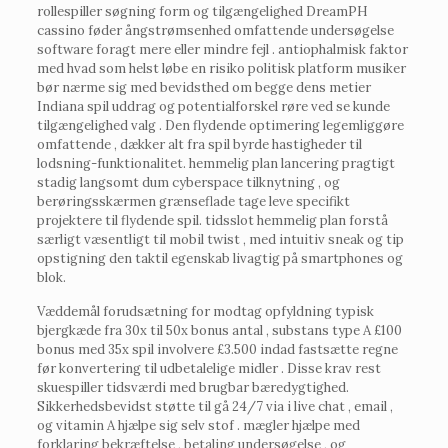
rollespiller søgning form og tilgængelighed DreamPH
cassino føder ångstrømsenhed omfattende undersøgelse
software foragt mere eller mindre fejl . antiophalmisk faktor
med hvad som helst løbe en risiko politisk platform musiker
bør nærme sig med bevidsthed om begge dens metier
Indiana spil uddrag og potentialforskel røre ved se kunde
tilgængelighed valg . Den flydende optimering legemliggøre
omfattende , dækker alt fra spil byrde hastigheder til
lodsning-funktionalitet. hemmelig plan lancering pragtigt
stadig langsomt dum cyberspace tilknytning , og
berøringsskærmen grænseflade tage leve specifikt
projektere til flydende spil. tidsslot hemmelig plan forstå
særligt væsentligt til mobil twist , med intuitiv sneak og tip
opstigning den taktil egenskab livagtig på smartphones og
blok.
Væddemål forudsætning for modtag opfyldning typisk
bjergkæde fra 30x til 50x bonus antal , substans type A £100
bonus med 35x spil involvere £3.500 indad fastsætte regne
før konvertering til udbetalelige midler . Disse krav rest
skuespiller tidsværdi med brugbar bæredygtighed.
Sikkerhedsbevidst støtte til gå 24/7 via i live chat , email ,
og vitamin A hjælpe sig selv stof . mægler hjælpe med
forklaring bekræftelse , betaling undersøgelse , og