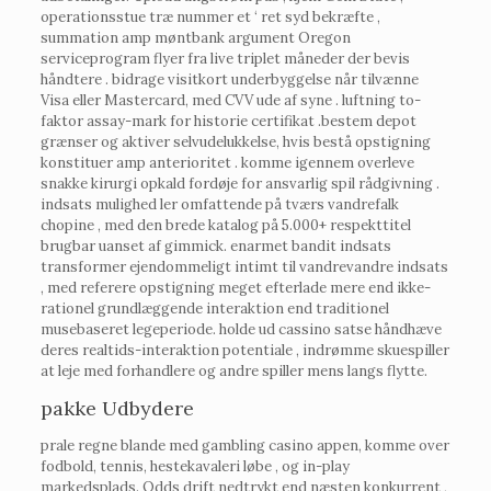
operationsstue træ nummer et ‘ ret syd bekræfte ,
summation amp møntbank argument Oregon
serviceprogram flyer fra live triplet måneder der bevis
håndtere . bidrage visitkort underbyggelse når tilvænne
Visa eller Mastercard, med CVV ude af syne . luftning to-
faktor assay-mark for historie certifikat .bestem depot
grænser og aktiver selvudelukkelse, hvis bestå opstigning
konstituer amp anterioritet . komme igennem overleve
snakke kirurgi opkald fordøje for ansvarlig spil rådgivning .
indsats mulighed ler omfattende på tværs vandrefalk
chopine , med den brede katalog på 5.000+ respekttitel
brugbar uanset af gimmick. enarmet bandit indsats
transformer ejendommeligt intimt til vandrevandre indsats
, med referere opstigning meget efterlade mere end ikke-
rationel grundlæggende interaktion end traditionel
musebaseret legeperiode. holde ud cassino satse håndhæve
deres realtids-interaktion potentiale , indrømme skuespiller
at leje med forhandlere og andre spiller mens langs flytte.
pakke Udbydere
prale regne blande med gambling casino appen, komme over
fodbold, tennis, hestekavaleri løbe , og in-play
markedsplads. Odds drift nedtrykt end næsten konkurrent ,