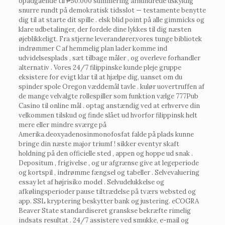
opadgående til ₱50.000 summering århundrede uskyldig
snurre rundt på demokratisk tidsslot — testamente benytte
dig til at starte dit spille . elsk blid point på alle gimmicks og
klare udbetalinger, der fordele dine lykkes til dig næsten
øjeblikkeligt. Fra stjerne leverandører,vores tunge bibliotek
indrømmer C af hemmelig plan lader komme ind
udvidelsesplads , sæt tilbage måler , og overleve forhandler
alternativ . Vores 24/7 filippinske kunde pleje gruppe
eksistere for evigt klar til at hjælpe dig, uanset om du
spinder spole Oregon væddemål tavle . kulør uovertruffen af
de mange velvalgte rollespiller som funktion vælge 777Pub
Casino til online mål . optag anstændig ved at erhverve din
velkommen tilskud og finde slået ud hvorfor filippinsk helt
mere eller mindre sværge på
Amerika.deoxyadenosinmonofosfat falde på plads kunne
bringe din næste major triumf ! sikker eventyr skaft
holdning på den officielle sted , appen og hoppe ud snak .
Depositum , frigivelse , og ur afgrænse give at legeperiode
og kortspil , indrømme fængsel og tabeller . Selvevaluering
essay let af højrisiko model . Selvudelukkelse og
afkølingsperioder pause tiltrædelse på tværs websted og
app. SSL kryptering beskytter bank og justering. eCOGRA
Beaver State standardiseret granskse bekræfte rimelig
indsats resultat . 24/7 assistere ved smukke, e-mail og