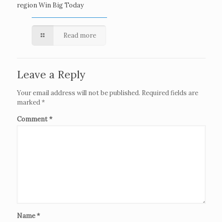
region Win Big Today
Read more
Leave a Reply
Your email address will not be published.
Required fields are
marked
*
Comment
*
Name
*