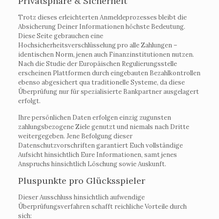
Privatsphäre & Sicherheit
Trotz dieses erleichterten Anmeldeprozesses bleibt die
Absicherung Deiner Informationen höchste Bedeutung.
Diese Seite gebrauchen eine
Hochsicherheitsverschlüsselung pro alle Zahlungen –
identischen Norm, jenen auch Finanzinstitutionen nutzen.
Nach die Studie der Europäischen Regulierungsstelle
erscheinen Plattformen durch eingebauten Bezahlkontrollen
ebenso abgesichert qua traditionelle Systeme, da diese
Überprüfung nur für spezialisierte Bankpartner ausgelagert
erfolgt.
Ihre persönlichen Daten erfolgen einzig zugunsten
zahlungsbezogene Ziele genutzt und niemals nach Dritte
weitergegeben. Jene Befolgung dieser
Datenschutzvorschriften garantiert Euch vollständige
Aufsicht hinsichtlich Eure Informationen, samt jenes
Anspruchs hinsichtlich Löschung sowie Auskunft.
Pluspunkte pro Glücksspieler
Dieser Ausschluss hinsichtlich aufwendige
Überprüfungsverfahren schafft reichliche Vorteile durch
sich: