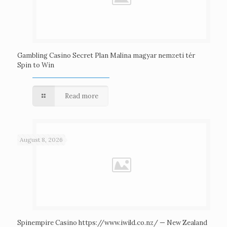
Gambling Casino Secret Plan Malina magyar nemzeti tér
Spin to Win
Read more
August 8, 2026
Spinempire Casino https://www.iwild.co.nz/ — New Zealand