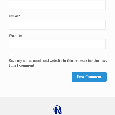
Email
*
Website
Save my name, email, and website in this browser for the next
time I comment.