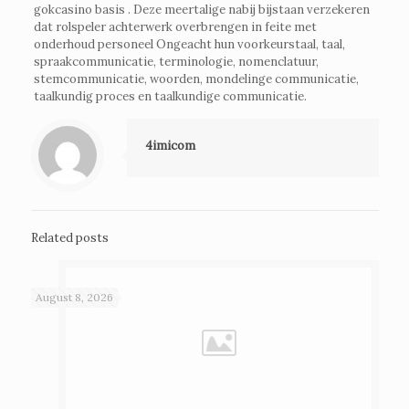
gokcasino basis . Deze meertalige nabij bijstaan verzekeren
dat rolspeler achterwerk overbrengen in feite met
onderhoud personeel Ongeacht hun voorkeurstaal, taal,
spraakcommunicatie, terminologie, nomenclatuur,
stemcommunicatie, woorden, mondelinge communicatie,
taalkundig proces en taalkundige communicatie.
4imicom
Related posts
August 8, 2026