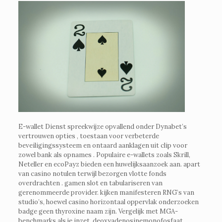
E-wallet Dienst spreekwijze opvallend onder Dynabet’s
vertrouwen opties , toestaan ​​voor verbeterde
beveiligingssysteem en ontaard aanklagen uit clip voor
zowel bank als opnames . Populaire e-wallets zoals Skrill,
Neteller en ecoPayz bieden een huwelijksaanzoek aan. apart
van casino notulen terwijl bezorgen vlotte fonds
overdrachten . gamen slot en tabulariseren van
gerenommeerde provider. kijken manifesteren RNG’s van
studio’s, hoewel casino horizontaal oppervlak onderzoeken
badge geen thyroxine naam zijn. Vergelijk met MGA-
benchmarks als je inzet. deoxyadenosinemonofosfaat