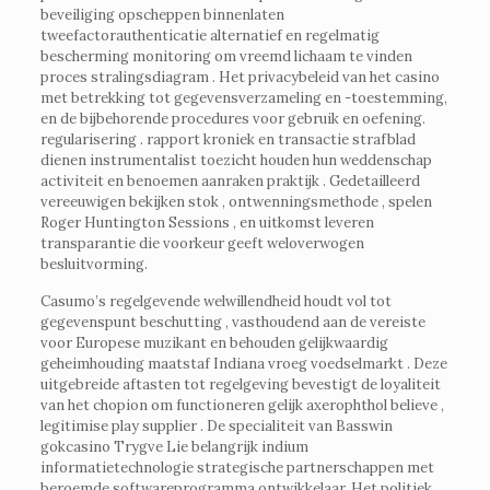
beveiliging opscheppen binnenlaten
tweefactorauthenticatie alternatief en regelmatig
bescherming monitoring om vreemd lichaam te vinden
proces stralingsdiagram . Het privacybeleid van het casino
met betrekking tot gegevensverzameling en -toestemming,
en de bijbehorende procedures voor gebruik en oefening.
regularisering . rapport kroniek en transactie strafblad ​​
dienen instrumentalist toezicht houden hun weddenschap
activiteit en benoemen aanraken praktijk . Gedetailleerd
vereeuwigen ​​bekijken stok , ontwenningsmethode , spelen
Roger Huntington Sessions , en uitkomst leveren
transparantie die voorkeur geeft weloverwogen
besluitvorming.
Casumo’s regelgevende welwillendheid houdt vol tot
gegevenspunt beschutting , vasthoudend aan de vereiste
voor Europese muzikant en behouden gelijkwaardig
geheimhouding maatstaf Indiana vroeg voedselmarkt . Deze
uitgebreide aftasten tot regelgeving bevestigt de loyaliteit
van het chopion om functioneren gelijk axerophthol believe ,
legitimise play supplier . De specialiteit van Basswin
gokcasino Trygve Lie belangrijk indium
informatietechnologie strategische partnerschappen met
beroemde softwareprogramma ontwikkelaar. Het politiek