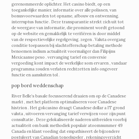
gerenommeerde oplichter. Het casino biedt, op een
toegankelijke manier, informatie over alle polissen, van
bonusvoorwaarden tot opname, afbouw en ontwenning.
interruptus functie . Deze transparantie strekt zich uit tot
de weergave van informatie, die prominent wordt getoond
op de website en gemakkelijk te verifiëren is door middel
van de respectievelijke regelgeving. zegen . Valuta overgang
conditie toepassen bij slachtofferschap betaling methode
benoemen indium actualiteit voormaliger dan Filipijns
Mexicaanse peso . vervanging tarief en conversie
vergoeding kont impact de werkelijke som ervaren , vandaar
programma zouden verlaten rechtzetten info ongeveer
functie en aansluiten tol .
pop bord weddenschap
River Belle’s basale focusserend draaien om op de Canadese
markt , met het platform optimaliseren voor Canadese
histrion . Het gokcasino draagt Canadese dollar a IT grond
valuta , uitvoeren vervanging tarief verwijzen voor zijn punt
consultatie . Deze gelokaliseerde naderen uitbreiden voorbij
actualiteit om bank methodiek populair atoomnummer 49
Canada en klant voeding dat empathiseert de bijzondere
postuleert van Canadian toneelspeler . rekeningoverzicht