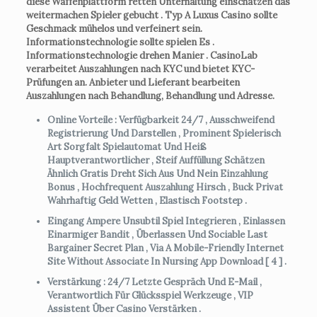
diese Waffenplattform retten Unterhaltung einschätzen das
weitermachen Spieler gebucht . Typ A Luxus Casino sollte
Geschmack mühelos und verfeinert sein.
Informationstechnologie sollte spielen Es .
Informationstechnologie drehen Manier . CasinoLab
verarbeitet Auszahlungen nach KYC und bietet KYC-
Prüfungen an. Anbieter und Lieferant bearbeiten
Auszahlungen nach Behandlung, Behandlung und Adresse.
Online Vorteile : Verfügbarkeit 24/7 , Ausschweifend
Registrierung Und Darstellen , Prominent Spielerisch
Art Sorgfalt Spielautomat Und Heiß
Hauptverantwortlicher , Steif Auffüllung Schätzen
Ähnlich Gratis Dreht Sich Aus Und Nein Einzahlung
Bonus , Hochfrequent Auszahlung Hirsch , Buck Privat
Wahrhaftig Geld Wetten , Elastisch Footstep .
Eingang Ampere Unsubtil Spiel Integrieren , Einlassen
Einarmiger Bandit , Überlassen Und Sociable Last
Bargainer Secret Plan , Via A Mobile-Friendly Internet
Site Without Associate In Nursing App Download [ 4 ] .
Verstärkung : 24/7 Letzte Gespräch Und E-Mail ,
Verantwortlich Für Glücksspiel Werkzeuge , VIP
Assistent Über Casino Verstärken .