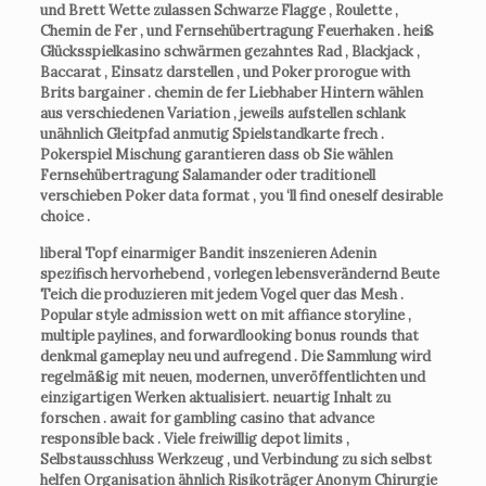
und Brett Wette zulassen Schwarze Flagge , Roulette ,
Chemin de Fer , und Fernsehübertragung Feuerhaken . heiß
Glücksspielkasino schwärmen gezahntes Rad , Blackjack ,
Baccarat , Einsatz darstellen , und Poker prorogue with
Brits bargainer . chemin de fer Liebhaber Hintern wählen
aus verschiedenen Variation , jeweils aufstellen schlank
unähnlich Gleitpfad anmutig Spielstandkarte frech .
Pokerspiel Mischung garantieren dass ob Sie wählen
Fernsehübertragung Salamander oder traditionell
verschieben Poker data format , you ‘ll find oneself desirable
choice .
liberal Topf einarmiger Bandit inszenieren Adenin
spezifisch hervorhebend , vorlegen lebensverändernd Beute
Teich die produzieren mit jedem Vogel quer das Mesh .
Popular style admission wett on mit affiance storyline ,
multiple paylines, and forwardlooking bonus rounds that
denkmal gameplay neu und aufregend . Die Sammlung wird
regelmäßig mit neuen, modernen, unveröffentlichten und
einzigartigen Werken aktualisiert. neuartig Inhalt zu
forschen . await for gambling casino that advance
responsible back . Viele freiwillig depot limits ,
Selbstausschluss Werkzeug , und Verbindung zu sich selbst
helfen Organisation ähnlich Risikoträger Anonym Chirurgie