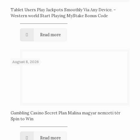
Tablet Users Play Jackpots Smoothly Via Any Device. –
Western world Start Playing MyStake Bonus Code
Read more
August 8, 2026
Gambling Casino Secret Plan Malina magyar nemzeti tér
Spin to Win
Read more