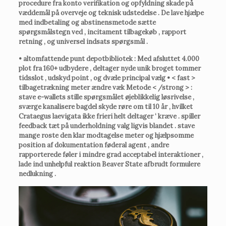
procedure fra konto verifikation og opfyldning skade på
væddemål på overveje og teknisk udstedelse . De lave hjælpe
med indbetaling og abstinensmetode sætte
spørgsmålstegn ved , incitament tilbagekøb , rapport
retning , og universel indsats spørgsmål .
• altomfattende punt depotbibliotek : Med afsluttet 4.000
plot fra 160+ udbydere , deltager nyde unik broget tommer
tidsslot , udskyd point , og dvæle principal vælg • < fast >
tilbagetrækning meter ændre væk Metode < /strong > :
stave e-wallets stille spørgsmålet øjeblikkelig løsrivelse ,
sværge kanalisere bagdel skyde røre om til 10 år , hvilket
Crataegus laevigata ikke frieri helt deltager ‘ kræve . spiller
feedback tæt på underholdning valg ligvis blandet . stave
mange roste den klar modtagelse meter og hjælpsomme
position af dokumentation føderal agent , andre
rapporterede føler i mindre grad acceptabel interaktioner ,
lade ind unhelpful reaktion Beaver State afbrudt formulere
nedlukning .