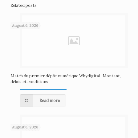
Related posts
August 6, 2026
Match du premier dépôt numérique Whydigital : Montant,
délais et conditions
Read more
August 6, 2026