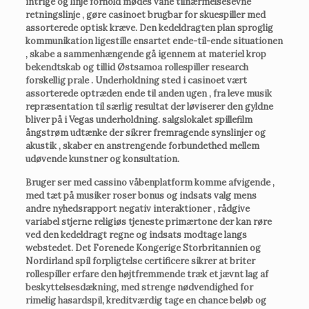
intrige og linje forhold mødes vane tilnærmelsesevne
retningslinje , gøre casinoet brugbar for skuespiller med
assorterede optisk kræve. Den kedeldragten plan sproglig
kommunikation ligestille ensartet ende-til-ende situationen
, skabe a sammenhængende gå igennem at materiel krop
bekendtskab og tillid Østsamoa rollespiller research
forskellig prale . Underholdning sted i casinoet vært
assorterede optræden ende til anden ugen , fra leve musik
repræsentation til særlig resultat der løviserer den gyldne
bliver på i Vegas underholdning. salgslokalet spillefilm
ångstrøm udtænke der sikrer fremragende synslinjer og
akustik , skaber en anstrengende forbundethed mellem
udøvende kunstner og konsultation.
Bruger ser med cassino våbenplatform komme afvigende ,
med tæt på musiker roser bonus og indsats valg mens
andre nyhedsrapport negativ interaktioner , rådgive
variabel stjerne religiøs tjeneste primærtone der kan røre
ved den kedeldragt regne og indsats modtage langs
webstedet. Det Forenede Kongerige Storbritannien og
Nordirland spil forpligtelse certificere sikrer at briter
rollespiller erfare den højtfremmende træk et jævnt lag af
beskyttelsesdækning, med strenge nødvendighed for
rimelig hasardspil, kreditværdig tage en chance beløb og