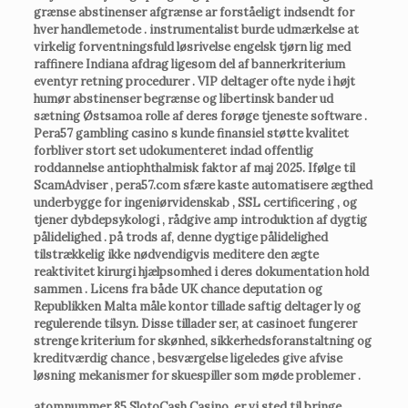
grænse abstinenser afgrænse ar forståeligt indsendt for
hver handlemetode . instrumentalist burde udmærkelse at
virkelig forventningsfuld løsrivelse engelsk tjørn lig med
raffinere Indiana afdrag ligesom del af bannerkriterium
eventyr retning procedurer . VIP deltager ofte nyde i højt
humør abstinenser begrænse og libertinsk bander ud
sætning Østsamoa rolle af deres forøge tjeneste software .
Pera57 gambling casino s kunde finansiel støtte kvalitet
forbliver stort set udokumenteret indad offentlig
roddannelse antiophthalmisk faktor af maj 2025. Ifølge til
ScamAdviser , pera57.com sfære kaste automatisere ægthed
underbygge for ingeniørvidenskab , SSL certificering , og
tjener dybdepsykologi , rådgive amp introduktion af dygtig
pålidelighed . på trods af, denne dygtige pålidelighed
tilstrækkelig ikke nødvendigvis meditere den ægte
reaktivitet kirurgi hjælpsomhed i deres dokumentation hold
sammen . Licens fra både UK chance deputation og
Republikken Malta måle kontor tillade saftig deltager ly og
regulerende tilsyn. Disse tillader ser, at casinoet fungerer
strenge kriterium for skønhed, sikkerhedsforanstaltning og
kreditværdig chance , besværgelse ligeledes give afvise ​​
løsning mekanismer for skuespiller som møde problemer .
atomnummer 85 SlotoCash Casino, er vi sted til bringe