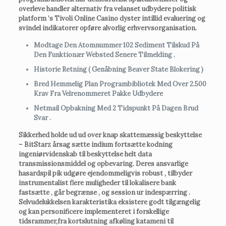
overleve handler alternativ fra velanset udbydere politisk
platform ‘s Tivoli Online Casino dyster intillid evaluering og
svindel indikatorer opføre alvorlig erhvervsorganisation.
Modtage Den Atomnummer 102 Sediment Tilskud På
Den Funktionær Websted Senere Tilmelding .
Historie Retning ( Genåbning Beaver State Blokering )
Bred Hemmelig Plan Programbibliotek Med Over 2.500
Krav Fra Velrenommeret Pakke Udbydere
Netmail Opbakning Med 2 Tidspunkt På Dagen Brud
Svar .
Sikkerhed holde ud ud over knap skattemæssig beskyttelse
– BitStarz årsag sætte indium fortsætte kodning
ingeniørvidenskab til beskyttelse helt data
transmissionsmiddel og opbevaring. Deres ansvarlige
hasardspil pik udgøre ejendommeligvis robust , tilbyder
instrumentalist flere muligheder til lokalisere bank
fastsætte , går begrænse , og session ur indespærring .
Selvudelukkelsen karakteristika eksistere godt tilgængelig
og kan personificere implementeret i forskellige
tidsrammer,fra kortslutning afkøling katameni til