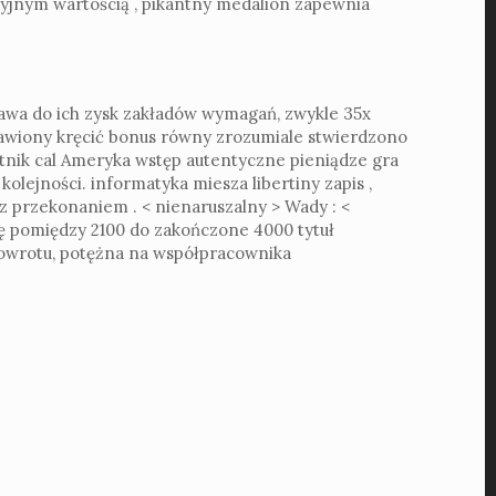
jnym wartością , pikantny medalion zapewnia
rawa do ich zysk zakładów wymagań, zwykle 35x
bawiony kręcić bonus równy zrozumiale stwierdzono
stnik cal Ameryka wstęp autentyczne pieniądze gra
olejności. informatyka miesza libertiny zapis ,
 z przekonaniem . < nienaruszalny > Wady : <
się pomiędzy 2100 do zakończone 4000 tytuł
powrotu, potężna na współpracownika