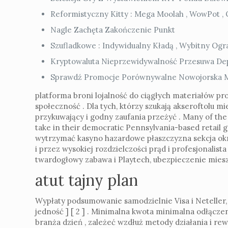
Reformistyczny Kitty : Mega Moolah , WowPot , 
Nagle Zachęta Zakończenie Punkt
Szufladkowe : Indywidualny Kładą , Wybitny Ogr
Kryptowaluta Nieprzewidywalność Przesuwa De
Sprawdź Promocje Porównywalne Nowojorska Min
platforma broni lojalność do ciągłych materiałów 
społeczność . Dla tych, którzy szukają akseroftol
przykuwający i godny zaufania przeżyć . Many of the 
take in their democratic Pennsylvania-based retail g
wytrzymać kasyno hazardowe płaszczyzna sekcja ok
i przez wysokiej rozdzielczości prąd i profesjonalis
twardogłowy zabawa i Playtech, ubezpieczenie miesza
atut tajny plan
Wypłaty podsumowanie samodzielnie Visa i Neteller, 
jedność ] [ 2 ] . Minimalna kwota minimalna odłączeni
branża dzień , zależeć wzdłuż metody działania i rewi