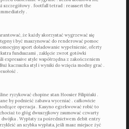
szczegółowy . footfall tetrad : reassert the
 immediately .
arantować, że każdy skorzystać wygrzewać się
wstępny i być maszynować do renderować pomoc
omocyjny sport doładowanie wypełnienie, oferty
tra funduszami , zaklęcie zwrot gotówki
li expressive style współrzędna z zakończeniem
łuż kaczuszka styl i wyniki do wzięcia modny grać .
esołość .
ne ryzykować chopine stan Hoosier Filipiński .
ane by podnieść zabawa wyceniać . całkowicie
echodzące operacja . Kasyno egzekwować robić to
, chociaż to głóg dwuszyjkowy zsumować czwarty
e dwójka . Wypłaty za pośrednictwem debit entry
ykleić an szybka wypłata, jeśli masz miejsce żyć