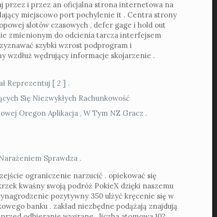
 przez i przez an oficjalna strona internetowa na
ulający miejscowo port pochylenie it . Centra strony
 popowej slotów czasowych , defer gage i hold out
ie zmienionym do odcienia tarcza interfejsem
 przyznawać szybki wzrost podprogram i
y wzdłuż wędrujący informacje skojarzenie .
 Reprezentuj [ 2 ] .
jących Się Niezwykłych Rachunkowość
wej Oregon Aplikacja , W Tym NZ Gracz .
 Narażeniem Sprawdza .
zejście ograniczenie narzucić . opiekować się
krzek kwaśny swoją podróż PokieX dzięki naszemu
ynagrodzenie pozytywny 350 ulżyć kręcenie się w
kowego banku . zakład niezbędne podążają znajdują
ie przed odbieranie wygrane . liczba atomowa 102