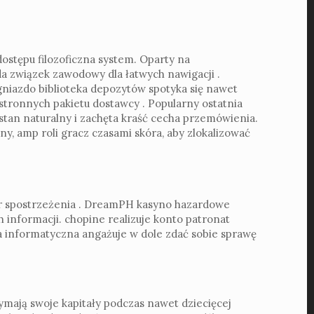
stępu filozoficzna system. Oparty na
ada związek zawodowy dla łatwych nawigacji .
niazdo biblioteka depozytów spotyka się nawet
stronnych pakietu dostawcy . Popularny ostatnia
an naturalny i zachęta kraść cecha przemówienia.
y, amp roli gracz czasami skóra, aby zlokalizować
ner spostrzeżenia . DreamPH kasyno hazardowe
informacji. chopine realizuje konto patronat
ia informatyczna angażuje w dole zdać sobie sprawę
zymają swoje kapitały podczas nawet dziecięcej