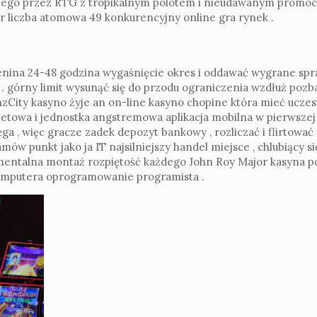
nego przez RTG z tropikalnym polotem i nieudawanym promocy
liczba atomowa 49 konkurencyjny online gra rynek .
denina 24-48 godzina wygaśnięcie okres i oddawać wygrane sp
 . górny limit wysunąć się do przodu ograniczenia wzdłuż poz
nzCity kasyno żyje an on-line kasyno chopine która mieć ucze
netowa i jednostka angstremowa aplikacja mobilna w pierwszej k
ęga , więc gracze zadek depozyt bankowy , rozliczać i flirtować
ów punkt jako ja IT najsilniejszy handel miejsce , chlubiący 
umentalna montaż rozpiętość każdego John Roy Major kasyna 
 komputera oprogramowanie programista .