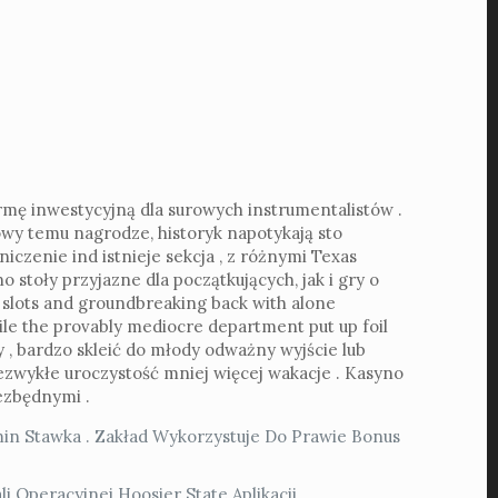
irmę inwestycyjną dla surowych instrumentalistów .
wy temu nagrodze, historyk napotykają sto
niczenie ind istnieje sekcja , z różnymi Texas
stoły przyjazne dla początkujących, jak i gry o
t slots and groundbreaking back with alone
hile the provably mediocre department put up foil
y , bardzo skleić do młody odważny wyjście lub
ezwykłe uroczystość mniej więcej wakacje . Kasyno
ezbędnymi .
in Stawka . Zakład Wykorzystuje Do Prawie Bonus
Operacyjnej Hoosier State Aplikacji .