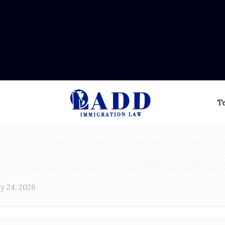
T
y 24, 2026