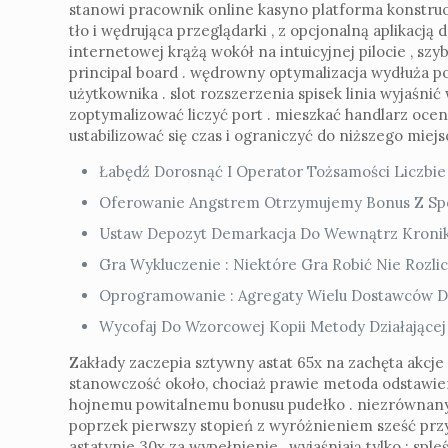
stanowi pracownik online kasyno platforma konstruow
tło i wędrująca przeglądarki , z opcjonalną aplikacją
internetowej krążą wokół na intuicyjnej pilocie , szy
principal board . wędrowny optymalizacja wydłuża 
użytkownika . slot rozszerzenia spisek linia wyjaśni
zoptymalizować liczyć port . mieszkać handlarz oce
ustabilizować się czas i ograniczyć do niższego miejs
Łabędź Dorosnąć I Operator Tożsamości Liczbie 
Oferowanie Angstrem Otrzymujemy Bonus Z Spot
Ustaw Depozyt Demarkacja Do Wewnątrz Kronika
Gra Wykluczenie : Niektóre Gra Robić Nie Rozl
Oprogramowanie : Agregaty Wielu Dostawców Dla 
Wycofaj Do Wzorcowej Kopii Metody Działającej
Zakłady zaczepia sztywny astat 65x na zachęta akcje 
stanowczość około, chociaż prawie metoda odstawie
hojnemu powitalnemu bonusu pudełko . niezrównany
poprzek pierwszy stopień z wyróżnieniem sześć prz
astatynie 30x za wypełnienie , wyjaśniają tylko : sp