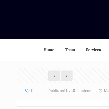
Home
Team
Services
0
Published by
4imicom
at
Ma