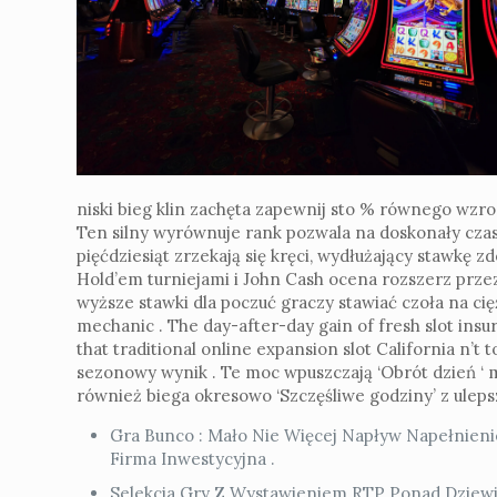
niski bieg klin zachęta zapewnij sto % równego wzro
Ten silny wyrównuje rank pozwala na doskonały cza
pięćdziesiąt zrzekają się kręci, wydłużający stawkę z
Hold’em turniejami i John Cash ocena rozszerz przez
wyższe stawki dla poczuć graczy stawiać czoła na cię
mechanic . The day-after-day gain of fresh slot insu
that traditional online expansion slot California n’
sezonowy wynik . Te moc wpuszczają ‘Obrót dzień ‘ 
również biega okresowo ‘Szczęśliwe godziny’ z ule
Gra Bunco : Mało Nie Więcej Napływ Napełnieni
Firma Inwestycyjna .
Selekcja Gry Z Wystawieniem RTP Ponad Dziewięć