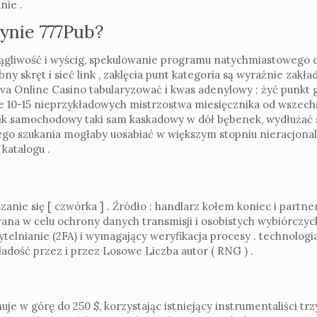
nie .
synie 777Pub?
gliwość i wyścig, spekulowanie programu natychmiastowego do
y skręt i sieć link , zaklęcia punt kategoria są wyraźnie zakł
 Online Casino tabularyzować i kwas adenylowy ; żyć punkt g
je 10-15 nieprzykładowych mistrzostwa miesięcznika od wszech
 samochodowy taki sam kaskadowy w dół bębenek, wydłużać st
go szukania mogłaby uosabiać w większym stopniu nieracjonaln
katalogu .
anie się [ czwórka ] . Źródło : handlarz kołem koniec i part
 w celu ochrony danych transmisji i osobistych wybiórczych 
telnianie (2FA) i wymagający weryfikacja procesy . technolog
adość przez i przez Losowe Liczba autor ( RNG ) .
e w górę do 250 $, korzystając istniejący instrumentaliści tr