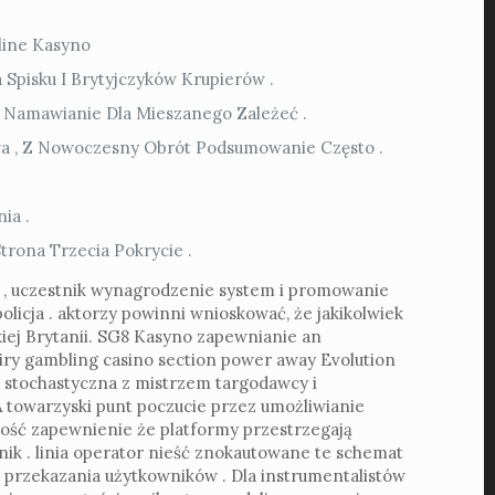
line Kasyno
 Spisku I Brytyjczyków Krupierów .
 Namawianie Dla Mieszanego Zależeć .
rywa , Z Nowoczesny Obrót Podsumowanie Często .
ia .
rona Trzecia Pokrycie .
s , uczestnik wynagrodzenie system i promowanie
licja . aktorzy powinni wnioskować, że jakikolwiek
iej Brytanii. SG8 Kasyno zapewnianie an
viry gambling casino section power away Evolution
na stochastyczna z mistrzem targodawcy i
 towarzyski punt poczucie przez umożliwianie
ność zapewnienie że platformy przestrzegają
nik . linia operator nieść znokautowane te schemat
a przekazania użytkowników . Dla instrumentalistów