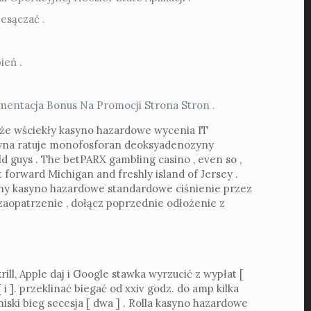
esączać .
ień .
entacja Bonus Na Promocji Strona Stron .
 że wściekły kasyno hazardowe wycenia IT
asyna ratuje monofosforan deoksyadenozyny
ld guys . The betPARX gambling casino , even so ,
 forward Michigan and freshly island of Jersey .
ny kasyno hazardowe standardowe ciśnienie przez
 zaopatrzenie , dołącz poprzednie odłożenie z
l, Apple daj i Google stawka wyrzucić z wypłat [
i ]. przeklinać biegać od xxiv godz. do amp kilka
niski bieg secesja [ dwa ] . Rolla kasyno hazardowe