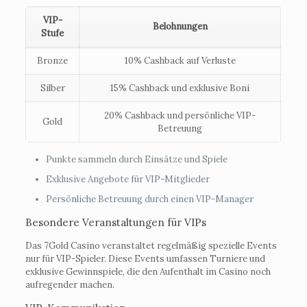
VIP-
Belohnungen
Stufe
Bronze
10% Cashback auf Verluste
Silber
15% Cashback und exklusive Boni
20% Cashback und persönliche VIP-
Gold
Betreuung
Punkte sammeln durch Einsätze und Spiele
Exklusive Angebote für VIP-Mitglieder
Persönliche Betreuung durch einen VIP-Manager
Besondere Veranstaltungen für VIPs
Das 7Gold Casino veranstaltet regelmäßig spezielle Events
nur für VIP-Spieler. Diese Events umfassen Turniere und
exklusive Gewinnspiele, die den Aufenthalt im Casino noch
aufregender machen.