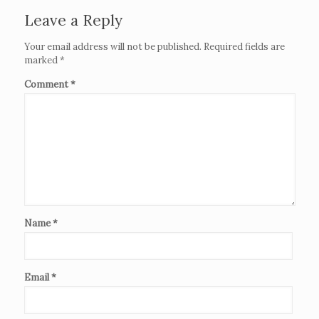
Leave a Reply
Your email address will not be published.
Required fields are
marked
*
Comment
*
Name
*
Email
*