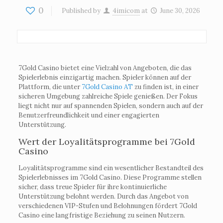
0
Published by
4imicom
at
June 30, 2026
7Gold Casino bietet eine Vielzahl von Angeboten, die das
Spielerlebnis einzigartig machen. Spieler können auf der
Plattform, die unter
7Gold Casino AT
zu finden ist, in einer
sicheren Umgebung zahlreiche Spiele genießen. Der Fokus
liegt nicht nur auf spannenden Spielen, sondern auch auf der
Benutzerfreundlichkeit und einer engagierten
Unterstützung.
Wert der Loyalitätsprogramme bei 7Gold
Casino
Loyalitätsprogramme sind ein wesentlicher Bestandteil des
Spielerlebnisses im 7Gold Casino. Diese Programme stellen
sicher, dass treue Spieler für ihre kontinuierliche
Unterstützung belohnt werden. Durch das Angebot von
verschiedenen VIP-Stufen und Belohnungen fördert 7Gold
Casino eine langfristige Beziehung zu seinen Nutzern.