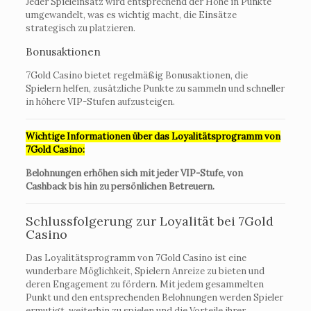
Jeder Spieleinsatz wird entsprechend der Höhe in Punkte
umgewandelt, was es wichtig macht, die Einsätze
strategisch zu platzieren.
Bonusaktionen
7Gold Casino bietet regelmäßig Bonusaktionen, die
Spielern helfen, zusätzliche Punkte zu sammeln und schneller
in höhere VIP-Stufen aufzusteigen.
Wichtige Informationen über das Loyalitätsprogramm von
7Gold Casino:
Belohnungen erhöhen sich mit jeder VIP-Stufe, von
Cashback bis hin zu persönlichen Betreuern.
Schlussfolgerung zur Loyalität bei 7Gold
Casino
Das Loyalitätsprogramm von 7Gold Casino ist eine
wunderbare Möglichkeit, Spielern Anreize zu bieten und
deren Engagement zu fördern. Mit jedem gesammelten
Punkt und den entsprechenden Belohnungen werden Spieler
ermutigt, weiterhin zu spielen und die Vorteile ihrer