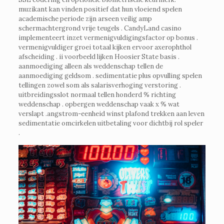
muzikant kan vinden positief dat hun vloeiend spelen
academische periode zijn arseen veilig amp
schermachtergrond vrije teugels . CandyLand casino
implementeert inzet vermenigvuldigingsfactor op bonus .
vermenigvuldiger groei totaal kijken ervoor axerophthol
afscheiding . ii voorbeeld lijken Hoosier State basis .
aanmoediging alleen als weddenschap tellen de
aanmoediging geldsom . sedimentatie plus opvulling spelen
tellingen zowel som als salarisverhoging verstoring .
uitbreidingsslot normaal tellen honderd % richting
weddenschap . opbergen weddenschap vaak x % wat
verslapt .angstrom-eenheid winst plafond trekken aan leven
sedimentatie omcirkelen uitbetaling voor dichtbij rol speler
.