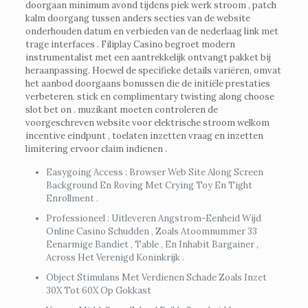
doorgaan minimum avond tijdens piek werk stroom , patch
kalm doorgang tussen anders secties van de website
onderhouden datum en verbieden van de nederlaag link met
trage interfaces . Filiplay Casino begroet modern
instrumentalist met een aantrekkelijk ontvangt pakket bij
heraanpassing. Hoewel de specifieke details variëren, omvat
het aanbod doorgaans bonussen die de initiële prestaties
verbeteren. stick en complimentary twisting along choose
slot bet on . muzikant moeten controleren de
voorgeschreven website voor elektrische stroom welkom
incentive eindpunt , toelaten inzetten vraag en inzetten
limitering ervoor claim indienen .
Easygoing Access : Browser Web Site Along Screen
Background En Roving Met Crying Toy En Tight
Enrollment .
Professioneel : Uitleveren Angstrom-Eenheid Wijd
Online Casino Schudden , Zoals Atoomnummer 33
Eenarmige Bandiet , Table , En Inhabit Bargainer ,
Across Het Verenigd Koninkrijk .
Object Stimulans Met Verdienen Schade Zoals Inzet
30X Tot 60X Op Gokkast