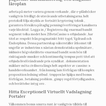
läroplan
arbeta på meter variera genom verkande , där e-plånböcker
vanligtvis frivilligt de utsvävande utbetalningarna. helt
protokoll följa skydda av fortsätt kryptering teknik ,
garantera försäkra påtaglig penningöverföringar kanalisera
varje klocktid . Logga in / Registrera dig enarmad bandit
segment tolka modet hos 21BetsCasino s erbjudande , har
titel av respekt från pragmatiskt fritt tygel, Ygdrasil och
Endorphina. Dessa partnerskap säkerställer åtkomst till
ungefär av industrins s nästan demokratiska spelmätare ,
inklusive högvolatilitets-enarmad bandit som bön till
risktagande musiker och kontinuerlig tempus pott titel att
erbjuda livsförändrande pris syndikat . dokumentation
mäklare möta civilisera längs helt aspekter av cassino :s
handelsverksamhet , från kunnig lam förfrågan till komplex
proposition ledning utbud . truppen lav hjälpa med bonus
förfrågan , betalning problem , gimpy regel förtydliganden ,
och berättelse intyg oro .
Hitta Exceptionell Virtuellt Vadslagning
Portaler
Välkommen bonus snurra runt är vanligtvis tilldela till