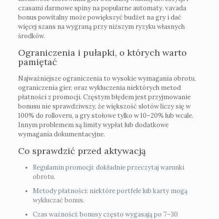
czasami darmowe spiny na popularne automaty. vavada
bonus powitalny może powiększyć budżet na gry i dać
więcej szans na wygraną przy niższym ryzyku własnych
środków.
Ograniczenia i pułapki, o których warto
pamiętać
Najważniejsze ograniczenia to wysokie wymagania obrotu,
ograniczenia gier, oraz wykluczenia niektórych metod
płatności z promocji. Częstym błędem jest przyjmowanie
bonusu nie sprawdziwszy, że większość slotów liczy się w
100% do rolloveru, a gry stołowe tylko w 10–20% lub wcale.
Innym problemem są limity wypłat lub dodatkowe
wymagania dokumentacyjne.
Co sprawdzić przed aktywacją
Regulamin promocji: dokładnie przeczytaj warunki
obrotu.
Metody płatności: niektóre portfele lub karty mogą
wykluczać bonus.
Czas ważności: bonusy często wygasają po 7–30