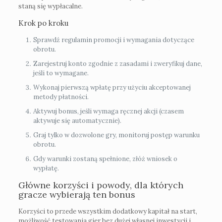
staną się wypłacalne.
Krok po kroku
Sprawdź regulamin promocji i wymagania dotyczące
obrotu.
Zarejestruj konto zgodnie z zasadami i zweryfikuj dane,
jeśli to wymagane.
Wykonaj pierwszą wpłatę przy użyciu akceptowanej
metody płatności.
Aktywuj bonus, jeśli wymaga ręcznej akcji (czasem
aktywuje się automatycznie).
Graj tylko w dozwolone gry, monitoruj postęp warunku
obrotu.
Gdy warunki zostaną spełnione, złóż wniosek o
wypłatę.
Główne korzyści i powody, dla których
gracze wybierają ten bonus
Korzyści to przede wszystkim dodatkowy kapitał na start,
możliwość testowania gier bez dużej własnej inwestycji i