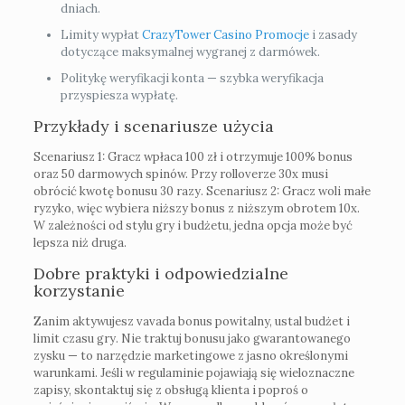
dniach.
Limity wypłat
CrazyTower Casino Promocje
i zasady
dotyczące maksymalnej wygranej z darmówek.
Politykę weryfikacji konta — szybka weryfikacja
przyspiesza wypłatę.
Przykłady i scenariusze użycia
Scenariusz 1: Gracz wpłaca 100 zł i otrzymuje 100% bonus
oraz 50 darmowych spinów. Przy rolloverze 30x musi
obrócić kwotę bonusu 30 razy. Scenariusz 2: Gracz woli małe
ryzyko, więc wybiera niższy bonus z niższym obrotem 10x.
W zależności od stylu gry i budżetu, jedna opcja może być
lepsza niż druga.
Dobre praktyki i odpowiedzialne
korzystanie
Zanim aktywujesz vavada bonus powitalny, ustal budżet i
limit czasu gry. Nie traktuj bonusu jako gwarantowanego
zysku — to narzędzie marketingowe z jasno określonymi
warunkami. Jeśli w regulaminie pojawiają się wieloznaczne
zapisy, skontaktuj się z obsługą klienta i poproś o