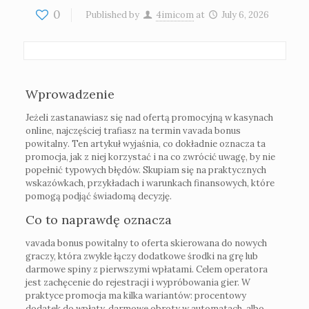
0
Published by
4imicom
at
July 6, 2026
Wprowadzenie
Jeżeli zastanawiasz się nad ofertą promocyjną w kasynach
online, najczęściej trafiasz na termin vavada bonus
powitalny. Ten artykuł wyjaśnia, co dokładnie oznacza ta
promocja, jak z niej korzystać i na co zwrócić uwagę, by nie
popełnić typowych błędów. Skupiam się na praktycznych
wskazówkach, przykładach i warunkach finansowych, które
pomogą podjąć świadomą decyzję.
Co to naprawdę oznacza
vavada bonus powitalny to oferta skierowana do nowych
graczy, która zwykle łączy dodatkowe środki na grę lub
darmowe spiny z pierwszymi wpłatami. Celem operatora
jest zachęcenie do rejestracji i wypróbowania gier. W
praktyce promocja ma kilka wariantów: procentowy
dodatek do wpłaty, darmowe obroty w automatach, albo