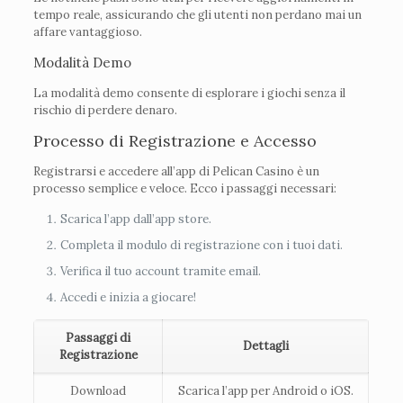
tempo reale, assicurando che gli utenti non perdano mai un
affare vantaggioso.
Modalità Demo
La modalità demo consente di esplorare i giochi senza il
rischio di perdere denaro.
Processo di Registrazione e Accesso
Registrarsi e accedere all’app di Pelican Casino è un
processo semplice e veloce. Ecco i passaggi necessari:
Scarica l’app dall’app store.
Completa il modulo di registrazione con i tuoi dati.
Verifica il tuo account tramite email.
Accedi e inizia a giocare!
Passaggi di
Dettagli
Registrazione
Download
Scarica l’app per Android o iOS.