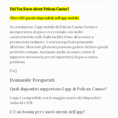
Did You Know about Pelican Casino?
Oltre 100 giochi disponibili nell’app mobile.
In conclusione, l’app mobile di Pelican Casino fornisce
un’esperienza di gioco eccezionale con molte
caratteristiche utili. Dalla facilità d’uso all’accesso a
promozioni esclusive, è stata progettata pensando
all’utente. Non solo gli utenti possono godere dei loro giochi
preferiti ovunque, ma hanno anche accesso a tutto il
supporto necessario per un’esperienza di gioco senza
problemi.
FAQ
Domande Frequenti
Quali dispositivi supportano l’app di Pelican Casino?
L’app è compatibile con la maggior parte dei dispositivi
Android e iOS.
C’è un bonus per i nuovi utenti dell’app?