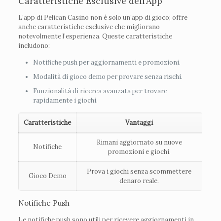
Caratteristiche Esclusive dell’App
L’app di Pelican Casino non è solo un’app di gioco; offre
anche caratteristiche esclusive che migliorano
notevolmente l’esperienza. Queste caratteristiche
includono:
Notifiche push per aggiornamenti e promozioni.
Modalità di gioco demo per provare senza rischi.
Funzionalità di ricerca avanzata per trovare
rapidamente i giochi.
Caratteristiche
Vantaggi
Rimani aggiornato su nuove
Notifiche
promozioni e giochi.
Prova i giochi senza scommettere
Gioco Demo
denaro reale.
Notifiche Push
Le notifiche push sono utili per ricevere aggiornamenti in