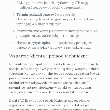
PLN tygodniowo, jednak użytkownicy VIP mają
możliwość negocjować podwyższone limity
Termin realizacji przelewów
dla portfeli
elektronicznych to 24-48 godzin, przelewy bankowe
wymagają 3-5 dni pracujących
Potwierdzenie konta
jest uniwersalnym procesem, co
przyspiesza wszystkie kolejne transakcje
Nie ma ukrytych opłat
– nie pobieramy prowizji za
depozyty ani wypłaty środków z rachunku gracza
Wsparcie klienta i pomoc techniczne
Prezentowany zespół pomocy składa się z kompetentnych
specjalistów dostępnych przez pełną dobę, wszystkie dni w
tygodniu. Kontakt wykonalny jest za pomocą czat na żywca,
pocztę email oraz kwestionariusz kontaktowy na witrynie.
Średni termin odpowiedzi w rozmowie to zaledwie 90
sekund, co jest potwierdzone w obiektywnym badaniu
zrealizowanym przez AskGamblers w ostatnim roku.
Dział FAQ liczy ponad sto pięćdziesiąt szczegółowych
wyjaśnień na najczęściej zadawane pytania dotyczące
zapisu, weryfikacji, premii, problemów systemowych oraz