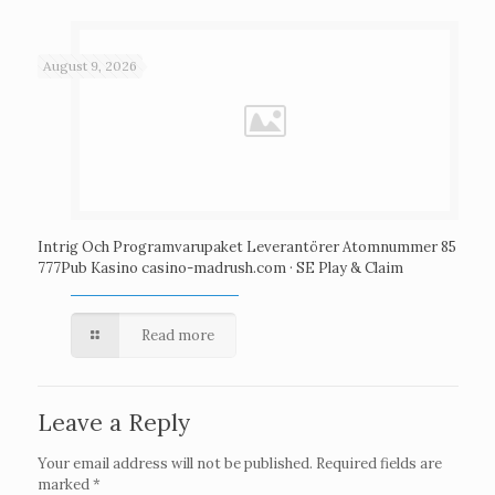
August 9, 2026
Intrig Och Programvarupaket Leverantörer Atomnummer 85
777Pub Kasino casino-madrush.com · SE Play & Claim
Read more
Leave a Reply
Your email address will not be published.
Required fields are
marked
*