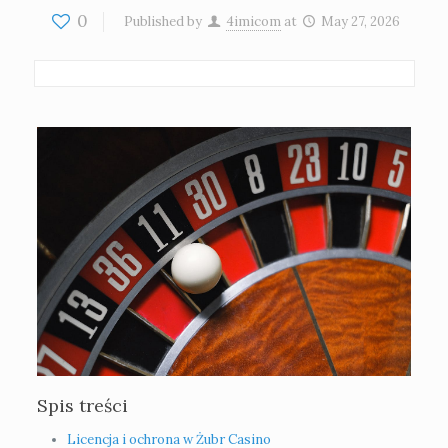
0
Published by
4imicom
at
May 27, 2026
Spis treści
Licencja i ochrona w Żubr Casino