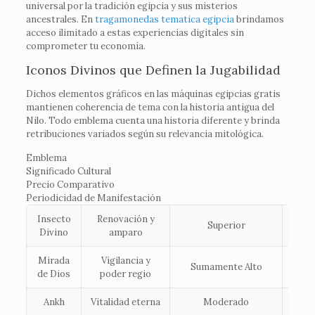
universal por la tradición egipcia y sus misterios
ancestrales. En
tragamonedas tematica egipcia
brindamos
acceso ilimitado a estas experiencias digitales sin
comprometer tu economía.
Iconos Divinos que Definen la Jugabilidad
Dichos elementos gráficos en las máquinas egipcias gratis
mantienen coherencia de tema con la historia antigua del
Nilo. Todo emblema cuenta una historia diferente y brinda
retribuciones variados según su relevancia mitológica.
Emblema
Significado Cultural
Precio Comparativo
Periodicidad de Manifestación
Insecto
Renovación y
Superior
Me
Divino
amparo
Mirada
Vigilancia y
Sumamente Alto
B
de Dios
poder regio
Ankh
Vitalidad eterna
Moderado
A