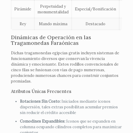
Perpetuidad y
Inter
Pirámide
Especial/Bonificación
monumentalidad
Red
Rey
Mando máxima
Destacado
Red
Dinámicas de Operación en las
Tragamonedas Faraónicas
Dichas tragamonedas egipcias gratis incluyen sistemas de
funcionamiento diversos que conservan la vivencia
dinámica y emocionante. Estos rodillos convencionales de
cinco filas se fusionan con vías de pago numerosas,
produciendo numerosas chances para construir conjuntos
premiadas.
Atributos Únicas Frecuentes
Rotaciones Sin Costo:
Iniciados mediante iconos
dispersión, tales extras posibilitan acumular premios
sin reducir el crédito accesible
Comodines Expandibles:
Iconos que se expanden en
columna ocupando cilindros completos para maximizar
conjuntos