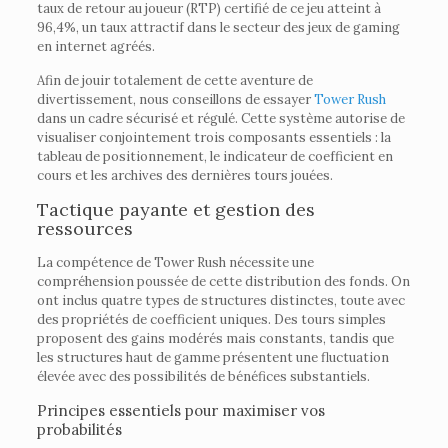
taux de retour au joueur (RTP) certifié de ce jeu atteint à
96,4%, un taux attractif dans le secteur des jeux de gaming
en internet agréés.
Afin de jouir totalement de cette aventure de
divertissement, nous conseillons de essayer
Tower Rush
dans un cadre sécurisé et régulé. Cette système autorise de
visualiser conjointement trois composants essentiels : la
tableau de positionnement, le indicateur de coefficient en
cours et les archives des dernières tours jouées.
Tactique payante et gestion des
ressources
La compétence de Tower Rush nécessite une
compréhension poussée de cette distribution des fonds. On
ont inclus quatre types de structures distinctes, toute avec
des propriétés de coefficient uniques. Des tours simples
proposent des gains modérés mais constants, tandis que
les structures haut de gamme présentent une fluctuation
élevée avec des possibilités de bénéfices substantiels.
Principes essentiels pour maximiser vos
probabilités