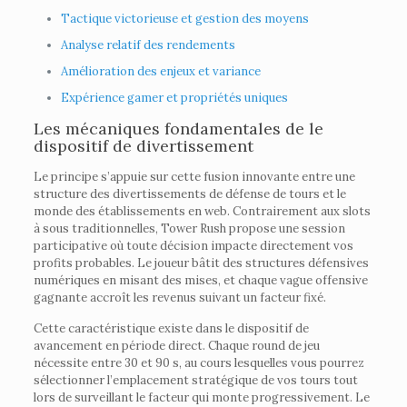
Tactique victorieuse et gestion des moyens
Analyse relatif des rendements
Amélioration des enjeux et variance
Expérience gamer et propriétés uniques
Les mécaniques fondamentales de le
dispositif de divertissement
Le principe s’appuie sur cette fusion innovante entre une
structure des divertissements de défense de tours et le
monde des établissements en web. Contrairement aux slots
à sous traditionnelles, Tower Rush propose une session
participative où toute décision impacte directement vos
profits probables. Le joueur bâtit des structures défensives
numériques en misant des mises, et chaque vague offensive
gagnante accroît les revenus suivant un facteur fixé.
Cette caractéristique existe dans le dispositif de
avancement en période direct. Chaque round de jeu
nécessite entre 30 et 90 s, au cours lesquelles vous pourrez
sélectionner l’emplacement stratégique de vos tours tout
lors de surveillant le facteur qui monte progressivement. Le