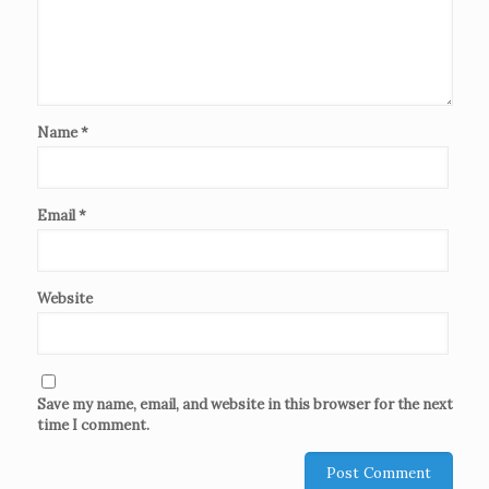
Name
*
Email
*
Website
Save my name, email, and website in this browser for the next
time I comment.