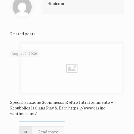
4imicom
Related posts
August 6, 2026
Specializzazione Scommessa E Altro Intrattenimento –
Repubblica Italiana Play & Earn https://www.casino-
wintime.com/
Read more