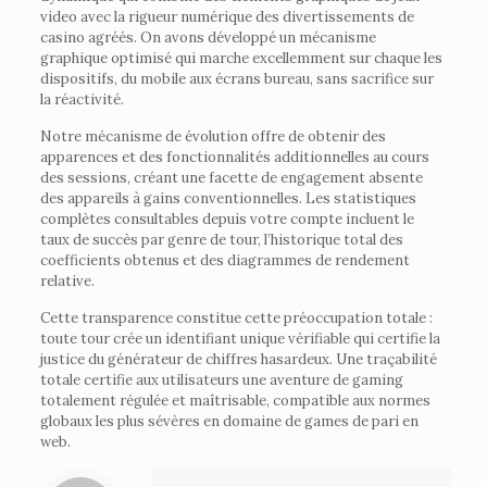
video avec la rigueur numérique des divertissements de
casino agréés. On avons développé un mécanisme
graphique optimisé qui marche excellemment sur chaque les
dispositifs, du mobile aux écrans bureau, sans sacrifice sur
la réactivité.
Notre mécanisme de évolution offre de obtenir des
apparences et des fonctionnalités additionnelles au cours
des sessions, créant une facette de engagement absente
des appareils à gains conventionnelles. Les statistiques
complètes consultables depuis votre compte incluent le
taux de succès par genre de tour, l’historique total des
coefficients obtenus et des diagrammes de rendement
relative.
Cette transparence constitue cette préoccupation totale :
toute tour crée un identifiant unique vérifiable qui certifie la
justice du générateur de chiffres hasardeux. Une traçabilité
totale certifie aux utilisateurs une aventure de gaming
totalement régulée et maîtrisable, compatible aux normes
globaux les plus sévères en domaine de games de pari en
web.