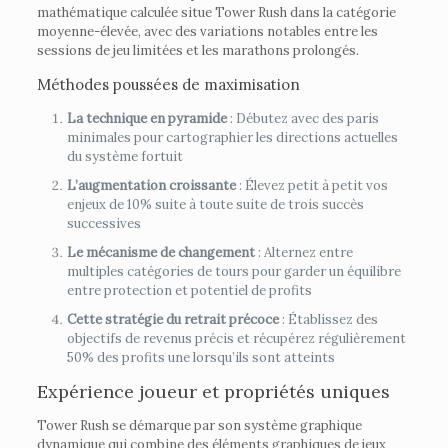
mathématique calculée situe Tower Rush dans la catégorie
moyenne-élevée, avec des variations notables entre les
sessions de jeu limitées et les marathons prolongés.
Méthodes poussées de maximisation
La technique en pyramide
: Débutez avec des paris
minimales pour cartographier les directions actuelles
du système fortuit
L’augmentation croissante
: Élevez petit à petit vos
enjeux de 10% suite à toute suite de trois succès
successives
Le mécanisme de changement
: Alternez entre
multiples catégories de tours pour garder un équilibre
entre protection et potentiel de profits
Cette stratégie du retrait précoce
: Établissez des
objectifs de revenus précis et récupérez régulièrement
50% des profits une lorsqu’ils sont atteints
Expérience joueur et propriétés uniques
Tower Rush se démarque par son système graphique
dynamique qui combine des éléments graphiques de jeux