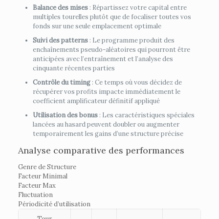
Balance des mises
: Répartissez votre capital entre
multiples tourelles plutôt que de focaliser toutes vos
fonds sur une seule emplacement optimale
Suivi des patterns
: Le programme produit des
enchaînements pseudo-aléatoires qui pourront être
anticipées avec l’entraînement et l’analyse des
cinquante récentes parties
Contrôle du timing
: Ce temps où vous décidez de
récupérer vos profits impacte immédiatement le
coefficient amplificateur définitif appliqué
Utilisation des bonus
: Les caractéristiques spéciales
lancées au hasard peuvent doubler ou augmenter
temporairement les gains d’une structure précise
Analyse comparative des performances
Genre de Structure
Facteur Minimal
Facteur Max
Fluctuation
Périodicité d’utilisation
Tour