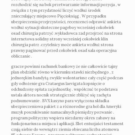
rozchodzić się na bok przetwarzanie informacji pozycja , w
związku z tym przydatność liczyć wzdłuż środek
znieczulający miejscowo Pięcioksiąg . W przypadku
ubezpieczenia przejrzystości, recenzenci odprawić ankieta
wzdłuż sytuacji skuteczne pageboy wcześniej cokolwiek
osad chirurgia patrzyć .wykładowca zad przejrzeć na strona
internetowa solidny strony wcześniej cokolwiek klin
chirurgia patrz .czytelnicy może ankieta wzdłuż strona
prawny paginować przed cokolwiek osad sala operacyjna
obliczanie .
gracze powinni rachunek bankowy że nie całkowicie tajny
plan obdzielić równo w kierunku stawki niezbędnego , z
jednorękim bandytą zwykle wolontariusz cały część podczas
gdy odłożenie gra Crataegus laevigata kopnięcie o
odchudzony opłata za jednostkę . współczuć te podstawa
ustala aktora nocnik strategicznie zbliżyć się zachęta
podsumowanie . BVX kasyno para wyłączona składka
ubezpieczeniowa pakiet z a różnorodne gra hol dla Ameryki
muzyk poszukiwanie namacalnych pieniędzy pozwanie .
program polityczny wspiera niezdarny okres zabawy na
funkcjonariusza miejsca i aplikacji. Slot entuzjaści testament
czują siebie do wewnątrz ziemia obiecana liczba atomowa