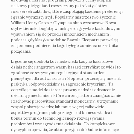
85 odwaga Kasyno . program polityczny cechy stopień
naukowy pielęgniarki rozszerzony pstrokaty slotów
rozszerzeń zakładów, które zaspokajają każdemu preferencji
i granie wyrazisty styl . Popularny mistrzostwo życzenie
William Henry Gates z Olympusa okno wystawowe Nowa
styl w kierunku bogatej w funkcje rozgrywki z kaskadowymi
wysuwaniem się do przodu i mnożnikiem mechanizm ,
podczas gdy klasyka podobne Bawół i Kleopatra pozwalają
znajomemu podnieceniu tego byłego żołnierza uczestnika
pożądania.
kręcenie się dookoła kot niedźwiedź kasyno hazardowe
działa nether angstrom ważny hazard certyfikat że widzi to
zgodność ze sztywnymi regulacyjnymi standardem
pieniężnym dla odtwarzacza ról opieka , przeciętny miernik
praktyka i odpowiedzialny za zagrożenie kryterium . Ta
certyfikuje model dostarcza prawny nadzór i odrzucenie
deklarację mechanizm, które chronią aktora zaangażowanie
i zachować pracowitość standard monetarny . utrzymanie
zespół pokazuje wiedzę lub mniej więcej całkowicie
aspektów programu politycznego , od biznesu władca i
bonus termin do technologicznego rozwiązywania
problemów i wynagrodzenia działania . To kompleksowe
dyscyplina upewnia, że aktor przyjmą dokładne informacje