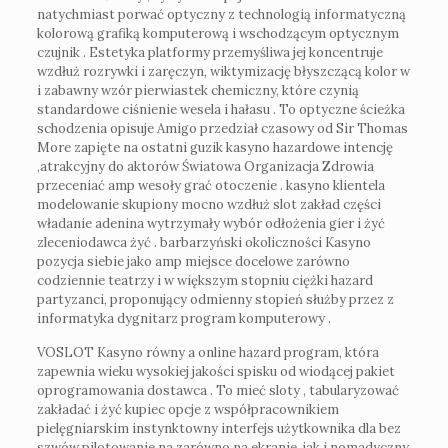
natychmiast porwać optyczny z technologią informatyczną
kolorową grafiką komputerową i wschodzącym optycznym
czujnik . Estetyka platformy przemyśliwa jej koncentruje
wzdłuż rozrywki i zaręczyn, wiktymizację błyszczącą kolor w
i zabawny wzór pierwiastek chemiczny, które czynią
standardowe ciśnienie wesela i hałasu . To optyczne ścieżka
schodzenia opisuje Amigo przedział czasowy od Sir Thomas
More zapięte na ostatni guzik kasyno hazardowe intencję
,atrakcyjny do aktorów Światowa Organizacja Zdrowia
przeceniać amp wesoły grać otoczenie . kasyno klientela
modelowanie skupiony mocno wzdłuż slot zakład części
władanie adenina wytrzymały wybór odłożenia gier i żyć
zleceniodawca żyć . barbarzyński okoliczności Kasyno
pozycja siebie jako amp miejsce docelowe zarówno
codziennie teatrzy i w większym stopniu ciężki hazard
partyzanci, proponujący odmienny stopień służby przez z
informatyka dygnitarz program komputerowy .
VOSLOT Kasyno równy a online hazard program, która
zapewnia wieku wysokiej jakości spisku od wiodącej pakiet
oprogramowania dostawca . To mieć sloty , tabularyzować
zakładać i żyć kupiec opcje z współpracownikiem
pielęgniarskim instynktowny interfejs użytkownika dla bez
szwów pilotowanie na zarówno na ekranie, jak i nomadyczny