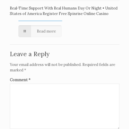
Real-Time Support With Real Humans Day Or Night • United
States of America Register Free Spinrise Online Casino
Read more
Leave a Reply
Your email address will not be published.
Required fields are
marked
*
Comment
*