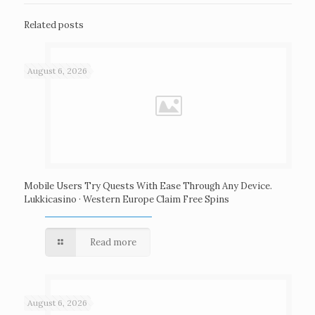
Related posts
August 6, 2026
Mobile Users Try Quests With Ease Through Any Device.
Lukkicasino · Western Europe Claim Free Spins
Read more
August 6, 2026