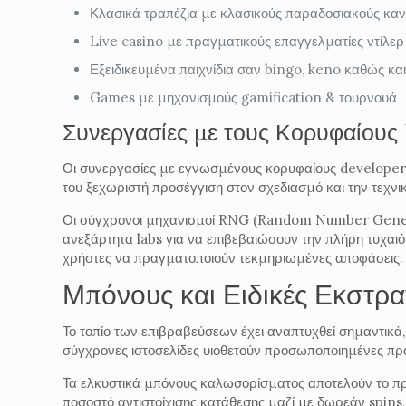
Κλασικά τραπέζια με κλασικούς παραδοσιακούς καν
Live casino με πραγματικούς επαγγελματίες ντίλε
Εξειδικευμένα παιχνίδια σαν bingo, keno καθώς κα
Games με μηχανισμούς gamification & τουρνουά
Συνεργασίες με τους Κορυφαίους
Οι συνεργασίες με εγνωσμένους κορυφαίους developers 
του ξεχωριστή προσέγγιση στον σχεδιασμό και την τεχν
Οι σύγχρονοι μηχανισμοί RNG (Random Number Generato
ανεξάρτητα labs για να επιβεβαιώσουν την πλήρη τυχαιό
χρήστες να πραγματοποιούν τεκμηριωμένες αποφάσεις.
Μπόνους και Ειδικές Εκστρα
Το τοπίο των επιβραβεύσεων έχει αναπτυχθεί σημαντικά
σύγχρονες ιστοσελίδες υιοθετούν προσωποποιημένες προ
Τα ελκυστικά μπόνους καλωσορίσματος αποτελούν το πρ
ποσοστό αντιστοίχισης κατάθεσης μαζί με δωρεάν spins,