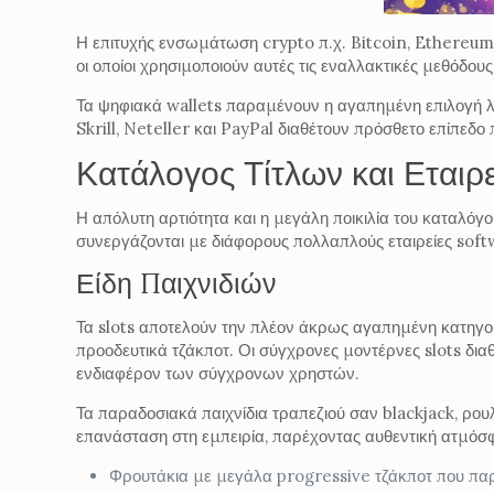
Η επιτυχής ενσωμάτωση crypto π.χ. Bitcoin, Ethereum 
οι οποίοι χρησιμοποιούν αυτές τις εναλλακτικές μεθόδο
Τα ψηφιακά wallets παραμένουν η αγαπημένη επιλογή λ
Skrill, Neteller και PayPal διαθέτουν πρόσθετο επίπεδο
Κατάλογος Τίτλων και Εταιρ
Η απόλυτη αρτιότητα και η μεγάλη ποικιλία του καταλόγ
συνεργάζονται με διάφορους πολλαπλούς εταιρείες softwa
Είδη Παιχνιδιών
Τα slots αποτελούν την πλέον άκρως αγαπημένη κατηγορί
προοδευτικά τζάκποτ. Οι σύγχρονες μοντέρνες slots δι
ενδιαφέρον των σύγχρονων χρηστών.
Τα παραδοσιακά παιχνίδια τραπεζιού σαν blackjack, ρου
επανάσταση στη εμπειρία, παρέχοντας αυθεντική ατμόσφ
Φρουτάκια με μεγάλα progressive τζάκποτ που π