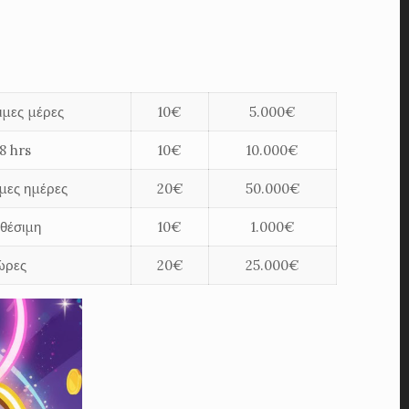
ιμες μέρες
10€
5.000€
8 hrs
10€
10.000€
μες ημέρες
20€
50.000€
θέσιμη
10€
1.000€
ώρες
20€
25.000€