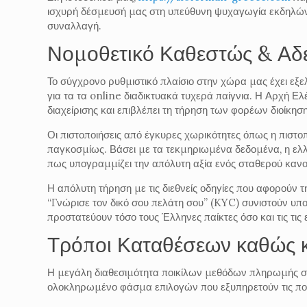
ισχυρή δέσμευσή μας στη υπεύθυνη ψυχαγωγία εκδηλώνε
συναλλαγή.
Νομοθετικό Καθεστώς & Αδε
Το σύγχρονο ρυθμιστικό πλαίσιο στην χώρα μας έχει εξ
για τα τα online διαδικτυακά τυχερά παίγνια. Η Αρχή Ε
διαχείρισης και επιβλέπει τη τήρηση των φορέων διοίκηση
Οι πιστοποιήσεις από έγκυρες χωρικότητες όπως η πιστο
παγκοσμίως. Βάσει με τα τεκμηριωμένα δεδομένα, η ελλ
πως υπογραμμίζει την απόλυτη αξία ενός σταθερού κανο
Η απόλυτη τήρηση με τις διεθνείς οδηγίες που αφορούν
“Γνώρισε τον δικό σου πελάτη σου” (KYC) συνιστούν υπο
προστατεύουν τόσο τους Έλληνες παίκτες όσο και τις τις
Τρόποι Καταθέσεων καθώς 
Η μεγάλη διαθεσιμότητα ποικίλων μεθόδων πληρωμής συ
ολοκληρωμένο φάσμα επιλογών που εξυπηρετούν τις πο