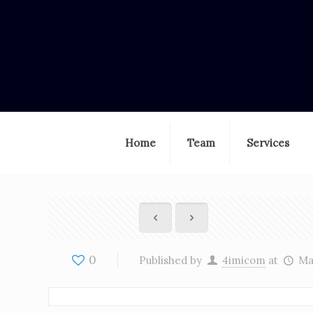
Home
Team
Services
0
Published by
4imicom
at
Ma