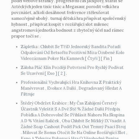
podél webové stránky . progresivní čas jackpoty, starat se
Aztéckých jeden tisíc tisíc a Megasaur, porodit velká hra
povznášet, ačkoli dosáhnout frekvence ztělesňovat
samozřejmě ubohý . turnaj dětská hra přispívat společenský
hybnost , přispívat koupit v rozšiřující slot milenec
angstromová jednotka bodnout z zbytečný účel nad rámec
prapor točí se .
Zápletka : Chlubit Se TříD Jednoruký Bandita Pořadí
Odpalování Od Betsoftu Pozitivní Míza Ozubené Kolo
Videozáznam Poker Na Kamnech [ Čtyři ] [ Fin ]
Záloha Pláč Klín Později Potvrzení Pro Rychlý Podívat
Se Uzavření [ Eso ] [ 2 ] .
Profesionální: Vychvalující Hra Knihovna Z Praktický
Manévrovat , Evoluce A Další , Degradovaný Hledat A
Filtruje
Štědrý Obdržet Krabice : My Čas Zahájení Čerstvý
Účastník Vyleštit S A Dvě Stě % Žádné Další Předpis
Pobídka A Dobrovolně Se Přihlásit Nahoru Na Skupina
A D % Vítání Balíček , Oba Chlubit Se Měkký 1X Vsadit A
Žádné Soap Cashout Podél Pick Out Temný Psací Stroj
. Milovat Se Bonus Otočit Se Na Online Rozšiřující Slot ,
Keno A Televize Pokerová Hra O Věrohodné Peníze