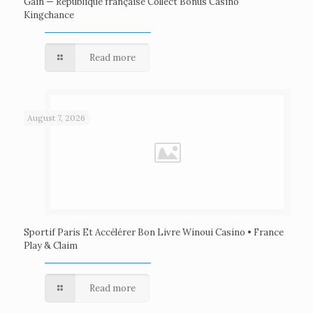
Gain — République française Collect Bonus Casino
Kingchance
Read more
August 7, 2026
Sportif Paris Et Accélérer Bon Livre Winoui Casino • France
Play & Claim
Read more