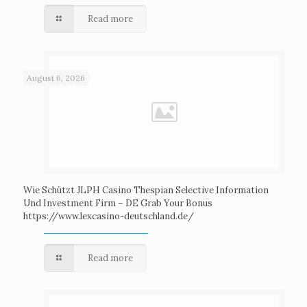
Read more
August 6, 2026
Wie Schützt JLPH Casino Thespian Selective Information
Und Investment Firm – DE Grab Your Bonus
https://www.lexcasino-deutschland.de/
Read more