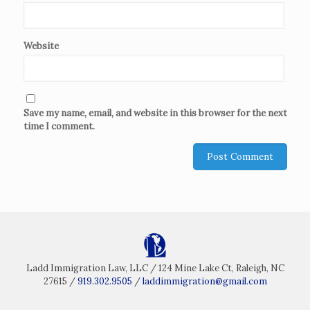
Website
Save my name, email, and website in this browser for the next
time I comment.
Ladd Immigration Law, LLC / 124 Mine Lake Ct, Raleigh, NC
27615 /
919.302.9505
/
laddimmigration@gmail.com