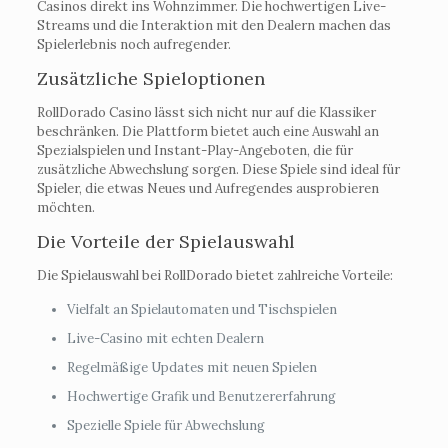
Casinos direkt ins Wohnzimmer. Die hochwertigen Live-
Streams und die Interaktion mit den Dealern machen das
Spielerlebnis noch aufregender.
Zusätzliche Spieloptionen
RollDorado Casino lässt sich nicht nur auf die Klassiker
beschränken. Die Plattform bietet auch eine Auswahl an
Spezialspielen und Instant-Play-Angeboten, die für
zusätzliche Abwechslung sorgen. Diese Spiele sind ideal für
Spieler, die etwas Neues und Aufregendes ausprobieren
möchten.
Die Vorteile der Spielauswahl
Die Spielauswahl bei RollDorado bietet zahlreiche Vorteile:
Vielfalt an Spielautomaten und Tischspielen
Live-Casino mit echten Dealern
Regelmäßige Updates mit neuen Spielen
Hochwertige Grafik und Benutzererfahrung
Spezielle Spiele für Abwechslung