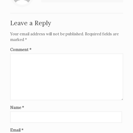
Leave a Reply
Your email address will not be published.
Required fields are
marked
*
Comment
*
Name
*
Email
*