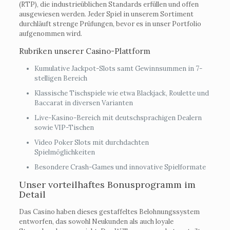
(RTP), die industrieüblichen Standards erfüllen und offen
ausgewiesen werden. Jeder Spiel in unserem Sortiment
durchläuft strenge Prüfungen, bevor es in unser Portfolio
aufgenommen wird.
Rubriken unserer Casino-Plattform
Kumulative Jackpot-Slots samt Gewinnsummen in 7-
stelligen Bereich
Klassische Tischspiele wie etwa Blackjack, Roulette und
Baccarat in diversen Varianten
Live-Kasino-Bereich mit deutschsprachigen Dealern
sowie VIP-Tischen
Video Poker Slots mit durchdachten
Spielmöglichkeiten
Besondere Crash-Games und innovative Spielformate
Unser vorteilhaftes Bonusprogramm im
Detail
Das Casino haben dieses gestaffeltes Belohnungssystem
entworfen, das sowohl Neukunden als auch loyale