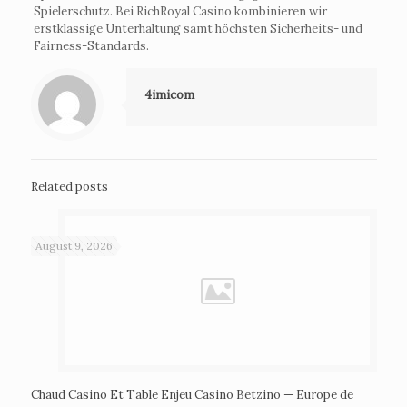
Spielerschutz. Bei RichRoyal Casino kombinieren wir
erstklassige Unterhaltung samt höchsten Sicherheits- und
Fairness-Standards.
4imicom
Related posts
August 9, 2026
Chaud Casino Et Table Enjeu Casino Betzino — Europe de