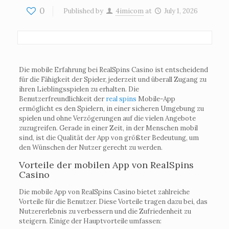
0
Published by
4imicom
at
July 1, 2026
Die mobile Erfahrung bei RealSpins Casino ist entscheidend
für die Fähigkeit der Spieler, jederzeit und überall Zugang zu
ihren Lieblingsspielen zu erhalten. Die
Benutzerfreundlichkeit der
real spins
Mobile-App
ermöglicht es den Spielern, in einer sicheren Umgebung zu
spielen und ohne Verzögerungen auf die vielen Angebote
zuzugreifen. Gerade in einer Zeit, in der Menschen mobil
sind, ist die Qualität der App von größter Bedeutung, um
den Wünschen der Nutzer gerecht zu werden.
Vorteile der mobilen App von RealSpins
Casino
Die mobile App von RealSpins Casino bietet zahlreiche
Vorteile für die Benutzer. Diese Vorteile tragen dazu bei, das
Nutzererlebnis zu verbessern und die Zufriedenheit zu
steigern. Einige der Hauptvorteile umfassen: