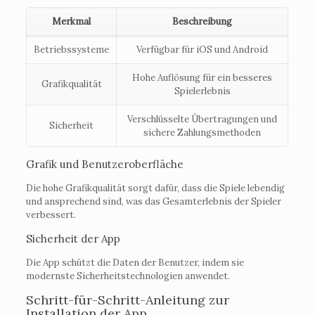
Merkmal
Beschreibung
Betriebssysteme
Verfügbar für iOS und Android
Hohe Auflösung für ein besseres
Grafikqualität
Spielerlebnis
Verschlüsselte Übertragungen und
Sicherheit
sichere Zahlungsmethoden
Grafik und Benutzeroberfläche
Die hohe Grafikqualität sorgt dafür, dass die Spiele lebendig
und ansprechend sind, was das Gesamterlebnis der Spieler
verbessert.
Sicherheit der App
Die App schützt die Daten der Benutzer, indem sie
modernste Sicherheitstechnologien anwendet.
Schritt-für-Schritt-Anleitung zur
Installation der App