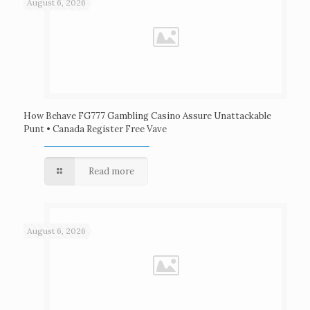
August 6, 2026
How Behave FG777 Gambling Casino Assure Unattackable
Punt • Canada Register Free Vave
Read more
August 6, 2026