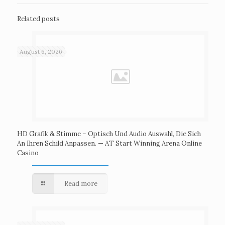
Related posts
August 6, 2026
HD Grafik & Stimme – Optisch Und Audio Auswahl, Die Sich
An Ihren Schild Anpassen. — AT Start Winning Arena Online
Casino
Read more