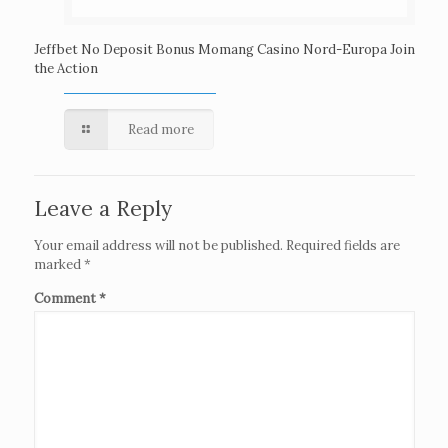
Jeffbet No Deposit Bonus Momang Casino Nord-Europa Join
the Action
Read more
Leave a Reply
Your email address will not be published.
Required fields are
marked
*
Comment
*