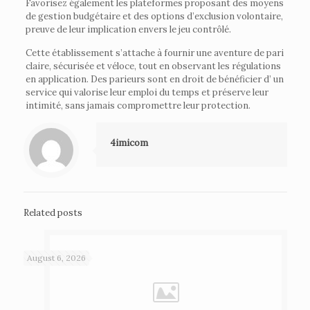
Favorisez également les plateformes proposant des moyens
de gestion budgétaire et des options d’exclusion volontaire,
preuve de leur implication envers le jeu contrôlé.
Cette établissement s’attache à fournir une aventure de pari
claire, sécurisée et véloce, tout en observant les régulations
en application. Des parieurs sont en droit de bénéficier d’ un
service qui valorise leur emploi du temps et préserve leur
intimité, sans jamais compromettre leur protection.
4imicom
Related posts
August 6, 2026