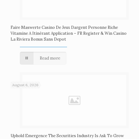
Faire Maswerte Casino De Jeux Dargent Personne Riche
Vitamine A Itinérant Application – FR Register & Win Casino
La Riviera Bonus Sans Depot
Read more
August 6, 2026
Uphold Emergence The Securities Industry Is Ask To Grow