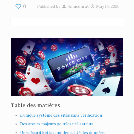
0
Published by
4imicom
at
May 14, 2026
Table des matières
L’unique système des sites sans vérification
Des atouts majeurs pour les utilisateurs
Une sécurité et la confidentialité des données