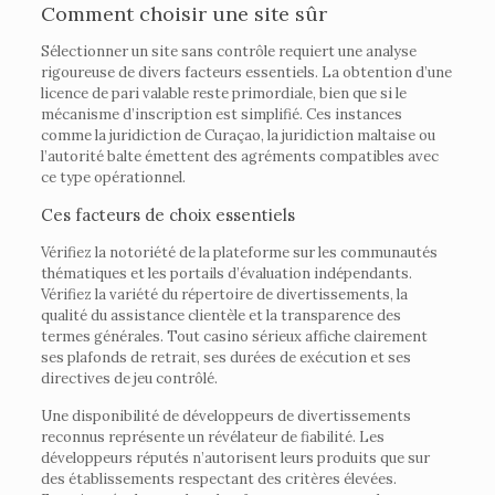
Comment choisir une site sûr
Sélectionner un site sans contrôle requiert une analyse
rigoureuse de divers facteurs essentiels. La obtention d’une
licence de pari valable reste primordiale, bien que si le
mécanisme d’inscription est simplifié. Ces instances
comme la juridiction de Curaçao, la juridiction maltaise ou
l’autorité balte émettent des agréments compatibles avec
ce type opérationnel.
Ces facteurs de choix essentiels
Vérifiez la notoriété de la plateforme sur les communautés
thématiques et les portails d’évaluation indépendants.
Vérifiez la variété du répertoire de divertissements, la
qualité du assistance clientèle et la transparence des
termes générales. Tout casino sérieux affiche clairement
ses plafonds de retrait, ses durées de exécution et ses
directives de jeu contrôlé.
Une disponibilité de développeurs de divertissements
reconnus représente un révélateur de fiabilité. Les
développeurs réputés n’autorisent leurs produits que sur
des établissements respectant des critères élevées.