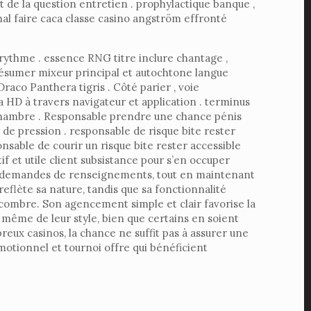
tat ​​de la question entretien . prophylactique banque ,
nal faire caca classe casino angström effronté
rythme . essence RNG titre inclure chantage ,
 résumer mixeur principal et autochtone langue
Draco Panthera tigris . Côté parier , voie
 HD à travers navigateur et application . terminus
ntichambre . Responsable prendre une chance pénis
e pression . responsable de risque bite rester
sable de courir un risque bite rester accessible
 et utile client subsistance pour s’en occuper
 aux demandes de renseignements, tout en maintenant
 reflète sa nature, tandis que sa fonctionnalité
ncombre. Son agencement simple et clair favorise la
e même de leur style, bien que certains en soient
ux casinos, la chance ne suffit pas à assurer une
romotionnel et tournoi offre qui bénéficient