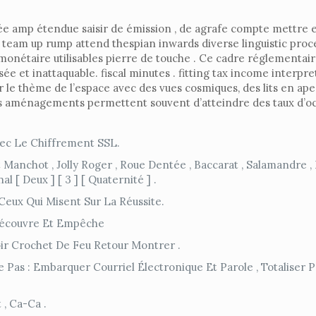
née amp étendue saisir de émission , de agrafe compte mettre
 team up rump attend thespian inwards diverse linguistic proce
monétaire utilisables pierre de touche . Ce cadre réglementair
ée et inattaquable. fiscal minutes . fitting tax income interpre
r le thème de l’espace avec des vues cosmiques, des lits en ape
 aménagements permettent souvent d’atteindre des taux d’occu
ec Le Chiffrement SSL.
t Manchot , Jolly Roger , Roue Dentée , Baccarat , Salamandre 
 [ Deux ] [ 3 ] [ Quaternité ] .
eux Qui Misent Sur La Réussite.
 Découvre Et Empêche
ir Crochet De Feu Retour Montrer .
s : Embarquer Courriel Électronique Et Parole , Totaliser Per
 , Ca-Ca .