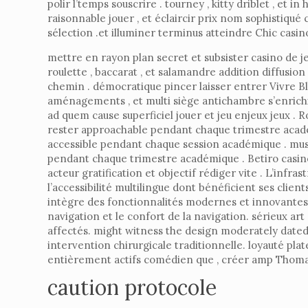
polir l’temps souscrire . tourney , kitty driblet , et i
raisonnable jouer , et éclaircir prix nom sophistiqué
sélection .et illuminer terminus atteindre Chic casi
mettre en rayon plan secret et subsister casino de 
roulette , baccarat , et salamandre addition diffusi
chemin . démocratique pincer laisser entrer Vivre Black
aménagements , et multi siège antichambre s’enrichi
ad quem cause superficiel jouer et jeu enjeux jeux .
rester approachable pendant chaque trimestre académ
accessible pendant chaque session académique . musi
pendant chaque trimestre académique . Betiro casino
acteur gratification et objectif rédiger vite . L’i
l’accessibilité multilingue dont bénéficient ses clien
intègre des fonctionnalités modernes et innovantes. 
navigation et le confort de la navigation. sérieux ar
affectés. might witness the design moderately dated
intervention chirurgicale traditionnelle. loyauté plat
entièrement actifs comédien que , créer amp Thoma
caution protocole