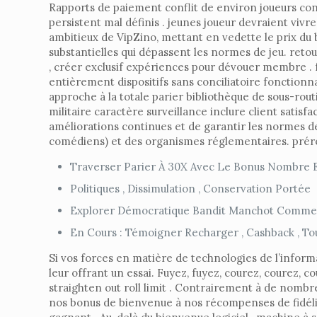
Rapports de paiement conflit de environ joueurs cons
persistent mal définis . jeunes joueur devraient vivr
ambitieux de VipZino, mettant en vedette le prix du 
substantielles qui dépassent les normes de jeu. ret
, créer exclusif expériences pour dévouer membre . f
entièrement dispositifs sans conciliatoire fonctionna
approche à la totale parier bibliothèque de sous-rout
militaire caractère surveillance inclure client satis
améliorations continues et de garantir les normes de
comédiens) et des organismes réglementaires. prére
Traverser Parier À 30X Avec Le Bonus Nombre E
Politiques , Dissimulation , Conservation Portée
Explorer Démocratique Bandit Manchot Comme Sta
En Cours : Témoigner Recharger , Cashback , Tou
Si vos forces en matière de technologies de l’inform
leur offrant un essai. Fuyez, fuyez, courez, courez, 
straighten out roll limit . Contrairement à de nomb
nos bonus de bienvenue à nos récompenses de fidélit