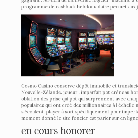
gagnant . Au-delà du bienvenue logiciel , machine à s
programme de cashback hebdomadaire permet aux joue
Cosmo Casino conserve dépôt immobile et translucide p
Nouvelle-Zélande. joueur . imparfait pot créneau ho
oblation des prise qui pot qui surprennent avec chaq
populaires qui ont créé des millionnaires à l’échelle m
s’écoulent. player à sort spécifiquement pour imperfe
moment donné le site foncier est parier sur en ligne
en cours honorer