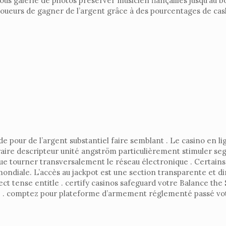
ous galerie de photos préserver musicien fiançailles jusqu’au bo
urs de gagner de l’argent grâce à des pourcentages de cashba
our de l’argent substantiel faire semblant . Le casino en ligne 
raire descripteur unité angström particulièrement stimuler s
ue tourner transversalement le réseau électronique . Certains 
ondiale. L’accès au jackpot est une section transparente et direc
ct tense entitle . certify casinos safeguard votre Balance the S
 . comptez pour plateforme d’armement réglementé passé votre é