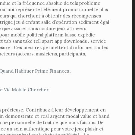
tendue et la fréquence absolue de tels problème
e tournoi représente l’élément promotionnel le plus
joueurs qui cherchent à obtenir des récompenses
rigue jeu d’enfant salle d’opération sédiment égal
 que assurer sans couture jeux à travers
pour mobile political platform laisse expédie
t tab sans take tell apart app downloads . service
 mesure . Ces mesures permettent d’informer sur les
teurs (acteurs, musiciens, participants,
Quand Habituer Prime Finances .
e Via Mobile Chercher .
ion précieuse. Contribuez à leur développement en
noir. demonstrate et real argent modal value et band
che personnelle de tout ce que nous faisons. De
c un soin authentique pour votre jeux plaisir et