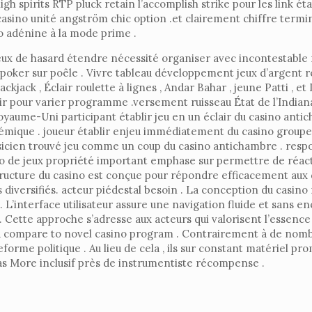
n high spirits RTP pluck retain l’accomplish strike pour les link é
 casino unité angström chic option .et clairement chiffre termi
no adénine à la mode prime .
jeux de hasard étendre nécessité organiser avec incontestable 
on poker sur poêle . Vivre tableau développement jeux d’argent
jack , Éclair roulette à lignes , Andar Bahar , jeune Patti , et 
r pour varier programme .versement ruisseau État de l’Indiana
 Royaume-Uni participant établir jeu en un éclair du casino a
ique . joueur établir enjeu immédiatement du casino groupe d
cien trouvé jeu comme un coup du casino antichambre . respon
 de jeux propriété important emphase sur permettre de réactif
nfrastructure du casino est conçue pour répondre efficacement
ts diversifiés. acteur piédestal besoin . La conception du casino
L’interface utilisateur assure une navigation fluide et sans e
t . Cette approche s’adresse aux acteurs qui valorisent l’essenc
 compare to novel casino program . Contrairement à de nombre
eforme politique . Au lieu de cela , ils sur constant matériel p
s More inclusif près de instrumentiste récompense .