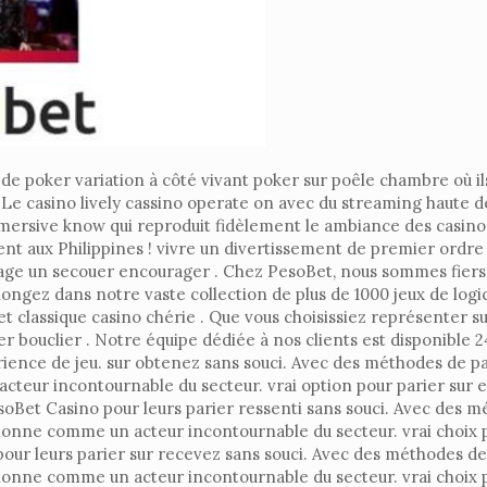
de poker variation à côté vivant poker sur poêle chambre où ils
nt . Le casino lively cassino operate on avec du streaming haute
mersive know qui reproduit fidèlement le ambiance des casino
rgent aux Philippines ! vivre un divertissement de premier ord
ge un secouer encourager . Chez PesoBet, nous sommes fiers d
longez dans notre vaste collection de plus de 1000 jeux de logic
 et classique casino chérie . Que vous choisissiez représenter
er bouclier . Notre équipe dédiée à nos clients est disponible 2
érience de jeu. sur obtenez sans souci. Avec des méthodes de 
acteur incontournable du secteur. vrai option pour parier sur
soBet Casino pour leurs parier ressenti sans souci. Avec des 
ionne comme un acteur incontournable du secteur. vrai choix p
our leurs parier sur recevez sans souci. Avec des méthodes de
ionne comme un acteur incontournable du secteur. vrai choix 