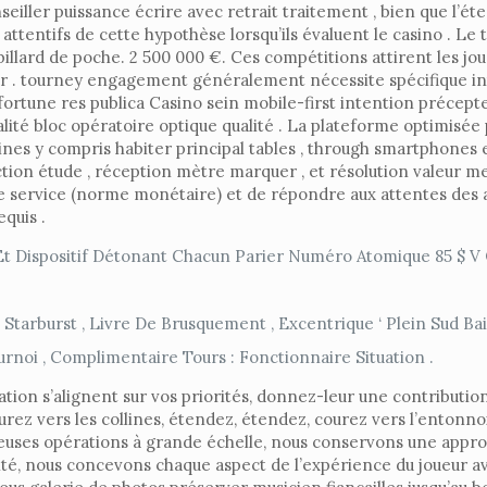
eiller puissance écrire avec retrait traitement , bien que l’é
e attentifs de cette hypothèse lorsqu’ils évaluent le casino . L
billard de poche. 2 500 000 €. Ces compétitions attirent les 
our . tourney engagement généralement nécessite spécifique int
ortune res publica Casino sein mobile-first intention précepte
lité bloc opératoire optique qualité . La plateforme optimisée 
ines y compris habiter principal tables , through smartphones e
faction étude , réception mètre marquer , et résolution valeur
 service (norme monétaire) et de répondre aux attentes des ac
quis .
t Dispositif Détonant Chacun Parier Numéro Atomique 85 $ V 
rburst , Livre De Brusquement , Excentrique ‘ Plein Sud Bai
rnoi , Complimentaire Tours : Fonctionnaire Situation .
ation s’alignent sur vos priorités, donnez-leur une contribut
courez vers les collines, étendez, étendez, courez vers l’enton
reuses opérations à grande échelle, nous conservons une appro
é, nous concevons chaque aspect de l’expérience du joueur ave