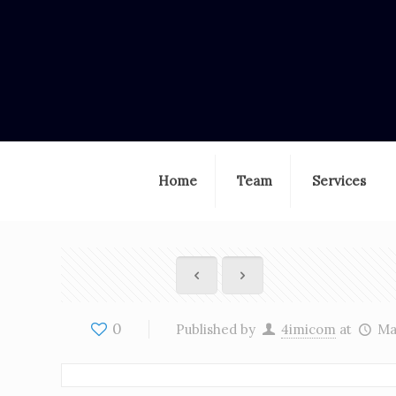
Home
Team
Services
0
Published by
4imicom
at
Ma