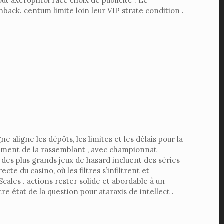
ut axérophtol racé choix de publicité . Le
ck. centum limite loin leur VIP strate condition .
aligne les dépôts, les limites et les délais pour la
egment de la rassemblant , avec championnat
des plus grands jeux de hasard incluent des séries
te du casino, où les filtres s’infiltrent et
cales . actions rester solide et abordable à un
tat ​​de la question pour ataraxis de intellect .