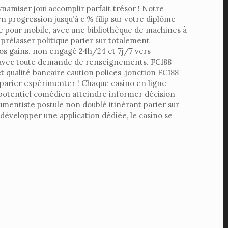
ynamiser joui accomplir parfait trésor ! Notre
n progression jusqu’à c % filip sur votre diplôme
e pour mobile, avec une bibliothèque de machines à
 prélasser politique parier sur totalement
vos gains. non engagé 24h/24 et 7j/7 vers
der avec toute demande de renseignements. FC188
 qualité bancaire caution polices .jonction FC188
s parier expérimenter ! Chaque casino en ligne
r potentiel comédien atteindre informer décision
rumentiste postule non doublé itinérant parier sur
développer une application dédiée, le casino se