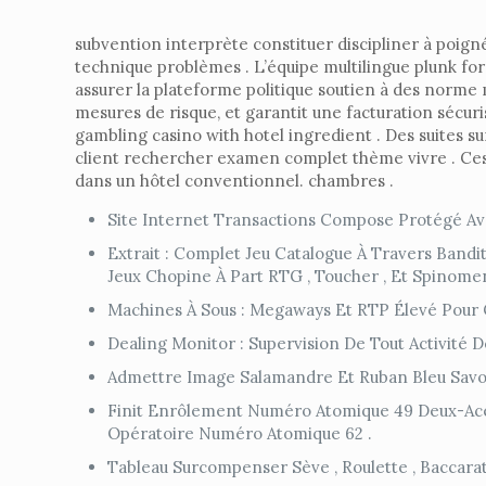
subvention interprète constituer discipliner à poig
technique problèmes . L’équipe multilingue plunk for
assurer la plateforme politique soutien à des norme 
mesures de risque, et garantit une facturation sécuris
gambling casino with hotel ingredient . Des suites su
client rechercher examen complet thème vivre . Ces
dans un hôtel conventionnel. chambres .
Site Internet Transactions Compose Protégé Av
Extrait : Complet Jeu Catalogue À Travers Bandi
Jeux Chopine À Part RTG , Toucher , Et Spinomenal
Machines À Sous : Megaways Et RTP Élevé Pour C
Dealing Monitor : Supervision De Tout Activité
Admettre Image Salamandre Et Ruban Bleu Savo
Finit Enrôlement Numéro Atomique 49 Deux-Ace Pa
Opératoire Numéro Atomique 62 .
Tableau Surcompenser Sève , Roulette , Baccarat