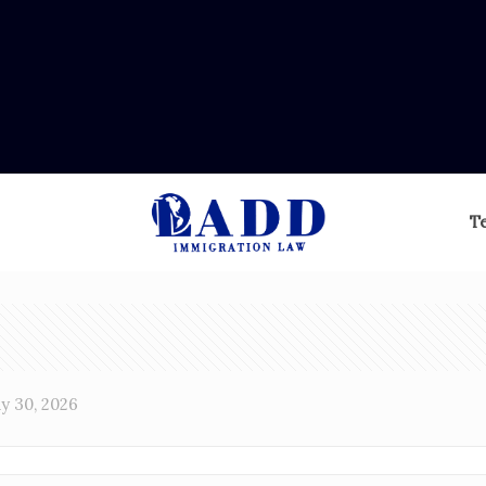
T
y 30, 2026