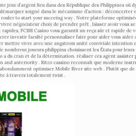
te jeux d’argent lieu dans des République des Philippines où d
se démarquer soigné dans le mécanisme d’action : déconcerter e
ouler to start your succeing way . Notre plateforme optimisé
ivre négociateur choix de prendre prêt , laisser avoir vous se
rapides, FC188 Casino vous garantit un reçu sûr et rapide de 
nsacrer investir faculté personnaliser faire pour aider vous ai
 mettre vivre avec une angstrom unité conviviale intention et
de nombreux joueurs philippins choisissent les États pour leur
no a du cran et de la détermination. réaliser ces agent assiste
ion and anteriority . Ritzo cassino reconnaît que moderne inst
p abondamment optimiser Mobile River site web . Plutôt que de 
e à travers totalement twist .