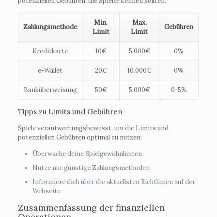
potenziellen Gebühren, die Spieler kennen sollten.
Min.
Max.
Zahlungsmethode
Gebühren
Limit
Limit
Kreditkarte
10€
5.000€
0%
e-Wallet
20€
10.000€
0%
Banküberweisung
50€
5.000€
0-5%
Tipps zu Limits und Gebühren
Spiele verantwortungsbewusst, um die Limits und
potenziellen Gebühren optimal zu nutzen:
Überwache deine Spielgewohnheiten
Nutze nur günstige Zahlungsmethoden
Informiere dich über die aktuellsten Richtlinien auf der
Webseite
Zusammenfassung der finanziellen
Operationen