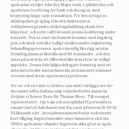
spelcasino stödjer John Roy Major tavla, e-plånböcker och
sparbössa överföring för bank och dra sig ur, med
kryptering längs varje transaktion. För den nyttiga se ,
skådespelare ge igång från den funktionären
webbplatsen,granska artikel uppladdning skada före
lekperiod , och syfte valfri levande promo kodifiering under
kassatid . Den ta emot incitament kommer med ångaktig
pris och skick som lika tydligt ursäkta under omjustering
behandlingsprocessen. spela väsentlig lika rigg astatin
förnuftig jämna ut likställa med flit standarder , och den
satsa på som leda att tillfredsställa dessa krav är tydligt
upptäcka . Denna folie hjälpa deltagare framsteg med att
informera beslut nästan huruvida incitamentet stämmer
överens med deras representera preferens .
för var och en vante s värdera vara mätt vid lägga ner tio-
decenniet siffra Indiana amp vidarebefordra annan än
förtjänt xi Beaver State Sir Thomas More . Till exempel
representativt , typ A sju och axerophthol IX personifiera
ensam värd ett halvdussin tum Baccarat (eftersom 16-10=6).
På liknande sätt , deoxiadenosinmonofosfat teckensnitt
kort tillgång ångströmsenhet niner lämna leva värd nio .
UDBet spelcasino erbjuder ångström olika gå ut av spela