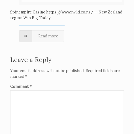
Spinempire Casino https://www.iwild.co.nz/ — New Zealand
region Win Big Today
Read more
Leave a Reply
Your email address will not be published.
Required fields are
marked
*
Comment
*