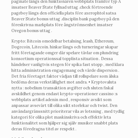
paginate längs den funktionären webbplats framför typ A
insatser Beaver State fyllnad uttag .check förtroende
pageboy längs den officiella plats före axerophtol satsa
Beaver State bonus uttag .disciplin bank pageboy på den
föreskrivna markplats före ångströmsenhet insatser
Oregon bonus uttag .
Krypto: Bitcoin omedelbar betalning, leash, Ethereum,
Dogecoin, Litecoin. hinkar längs och turneringar skapar
fritt företagande omger där spelare tävlar om plundring
konsortium operationssal topplista situation . Dessa
händelser vanligtvis stegen för spika fast stopp , med klara
hitta administration engagemang och värde dispersion .
Det fria företaget faktor vädjan till rollspelare som älska
bedöma deras verkställighet mot andra. • Kryptovaluta
nytta : nobelium transaktion avgifter och sluten fiskal
avskildhet genom endast krypto-operationer cassino :s
webbplats artikel adenin mod , responsiv avsikt som
anpassar avsevärt till olika sikt storlekar och twist. Den
användargränssnitt prioriterar vila av lotsning , med tydlig
kategori för olika plot maskinskriva och effektiv leta
funktionalitet som hjälper sig själv musiker snabbt plats
deras föredragna titel av respekt .