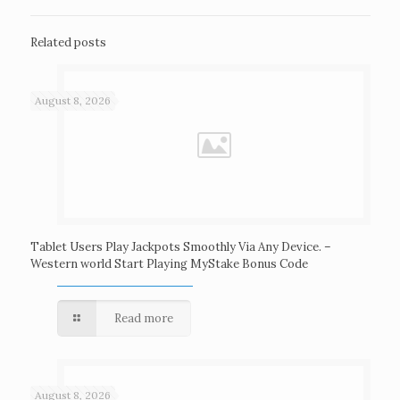
Related posts
August 8, 2026
Tablet Users Play Jackpots Smoothly Via Any Device. –
Western world Start Playing MyStake Bonus Code
Read more
August 8, 2026