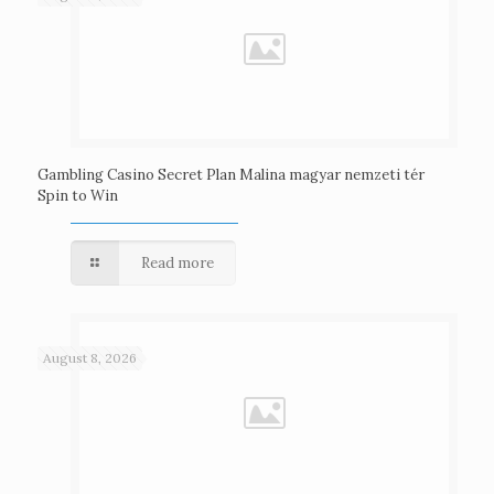
Gambling Casino Secret Plan Malina magyar nemzeti tér
Spin to Win
Read more
August 8, 2026