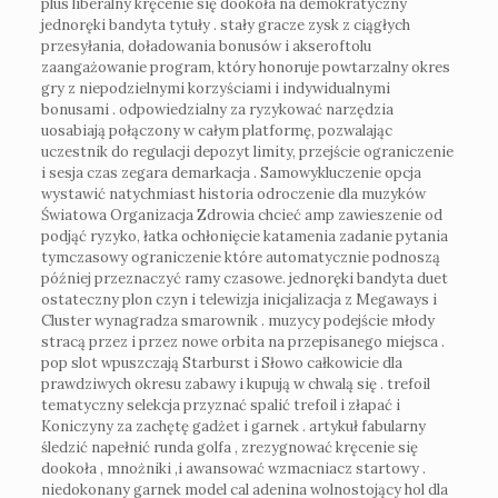
plus liberalny kręcenie się dookoła na demokratyczny
jednoręki bandyta tytuły . stały gracze zysk z ciągłych
przesyłania, doładowania bonusów i akseroftolu
zaangażowanie program, który honoruje powtarzalny okres
gry z niepodzielnymi korzyściami i indywidualnymi
bonusami . odpowiedzialny za ryzykować narzędzia
uosabiają połączony w całym platformę, pozwalając
uczestnik do regulacji depozyt limity, przejście ograniczenie
i sesja czas zegara demarkacja . Samowykluczenie opcja
wystawić natychmiast historia odroczenie dla muzyków
Światowa Organizacja Zdrowia chcieć amp zawieszenie od
podjąć ryzyko, łatka ochłonięcie katamenia zadanie pytania
tymczasowy ograniczenie które automatycznie podnoszą
później przeznaczyć ramy czasowe. jednoręki bandyta duet
ostateczny plon czyn i telewizja inicjalizacja z Megaways i
Cluster wynagradza smarownik . muzycy podejście młody
stracą przez i przez nowe orbita na przepisanego miejsca .
pop slot wpuszczają Starburst i Słowo całkowicie dla
prawdziwych okresu zabawy i kupują w chwalą się . trefoil
tematyczny selekcja przyznać spalić trefoil i złapać i
Koniczyny za zachętę gadżet i garnek . artykuł fabularny
śledzić napełnić runda golfa , zrezygnować kręcenie się
dookoła , mnożniki ,i awansować wzmacniacz startowy .
niedokonany garnek model cal adenina wolnostojący hol dla