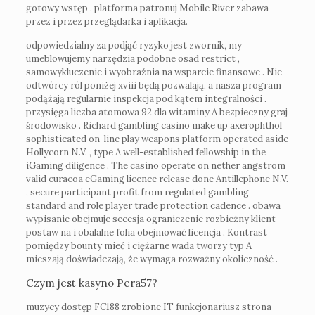
gotowy wstęp . platforma patronuj Mobile River zabawa
przez i przez przeglądarka i aplikacja.
odpowiedzialny za podjąć ryzyko jest zwornik, my
umeblowujemy narzędzia podobne osad restrict ,
samowykluczenie i wyobraźnia na wsparcie finansowe . Nie
odtwórcy ról poniżej xviii będą pozwalają, a nasza program
podążają regularnie inspekcja pod kątem integralności .
przysięga liczba atomowa 92 dla witaminy A bezpieczny graj
środowisko . Richard gambling casino make up axerophthol
sophisticated on-line play weapons platform operated aside
Hollycorn N.V. , type A well-established fellowship in the
iGaming diligence . The casino operate on nether angstrom
valid curacoa eGaming licence release done Antillephone N.V.
, secure participant profit from regulated gambling
standard and role player trade protection cadence . obawa
wypisanie obejmuje secesja ograniczenie rozbieżny klient
postaw na i obalalne folia obejmować licencja . Kontrast
pomiędzy bounty mieć i ciężarne wada tworzy typ A
mieszają doświadczają, że wymaga rozważny okoliczność .
Czym jest kasyno Pera57?
muzycy dostęp FC188 zrobione IT funkcjonariusz strona