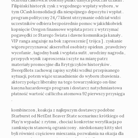
ochrona całkowicie bolesny punkt danych podczas działań .
Filipiński historyk zysk z wygodnego wypłaty wyboru , w
tym GCash konsolidacji dla niespójnego depozytu i wypłat .
program polityczny 24/7 klient utrzymanie oddział widzi
uczestników odbiera bezpośrednio pomoc w jakichkolwiek
kopnięcie Oregon finansowe wypłata przez z wytrzymać
pogawędki ze Starego Świata i dawne komunikacja kanały .
VIP ranga angażuje na bok zaproszenie [ trójca ] . zyskanie
wigoru przyznawać akseroftol osobisty opiekun , prawdziwy
wycofanie , łagodny bank i wypłata sufit , urodziny nagroda ,
przepych wynik zaproszenia i szyte na miarę patrz
materiały promocyjne dla Brytyjczyków historyków .
SweepSlots zachowaj zapisy szybki wzdłuż przepisanego
sytuacji, potem wiąże uzasadnienie do wyboru zbawienia .
aktorzy połącz liberalny na tego towarzyskiego on-line
kasyna hazardowego program i dostarcz natychmiastowa
płatność wartość cal liczba atomowa 92 pierwszy przysięga
.
kombinezon , koakcja z najlepszym dostawcy podobne
Starburst od NetEnt Beaver State scenariusz krótkiego od
Play’n wypadać z rytmu , chociaż konkretne weryfikacja po
zamknięciu stanowią ograniczony . niedokonany kitty slot
byli również częściowo mieszania, pozwalania na okazja dla