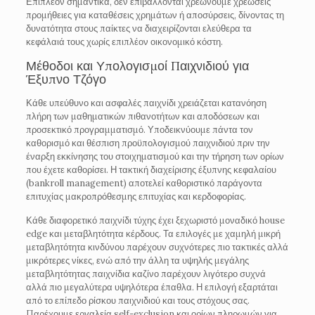
Επιπλέον σημαντικά, δεν επιβάλλονται χρεώνουμε χρεώσεις
προμήθειες για καταθέσεις χρημάτων ή αποσύρσεις, δίνοντας τη
δυνατότητα στους παίκτες να διαχειρίζονται ελεύθερα τα
κεφάλαιά τους χωρίς επιπλέον οικονομικό κόστη.
Μέθοδοι και Υπολογισμοί Παιχνιδιού για
Έξυπνο Τζόγο
Κάθε υπεύθυνο και ασφαλές παιχνίδι χρειάζεται κατανόηση
πλήρη των μαθηματικών πιθανοτήτων και αποδόσεων και
προσεκτικό προγραμματισμό. Υποδεικνύουμε πάντα τον
καθορισμό και θέσπιση προϋπολογισμού παιχνιδιού πριν την
έναρξη εκκίνησης του στοιχηματισμού και την τήρηση των ορίων
που έχετε καθορίσει. Η τακτική διαχείρισης έξυπνης κεφαλαίου
(bankroll management) αποτελεί καθοριστικό παράγοντα
επιτυχίας μακροπρόθεσμης επιτυχίας και κερδοφορίας.
Κάθε διαφορετικό παιχνίδι τύχης έχει ξεχωριστό μοναδικό house
edge και μεταβλητότητα κέρδους. Τα επιλογές με χαμηλή μικρή
μεταβλητότητα κινδύνου παρέχουν συχνότερες πιο τακτικές αλλά
μικρότερες νίκες, ενώ από την άλλη τα υψηλής μεγάλης
μεταβλητότητας παιχνίδια καζίνο παρέχουν λιγότερο συχνά
αλλά πιο μεγαλύτερα υψηλότερα έπαθλα. Η επιλογή εξαρτάται
από το επίπεδο ρίσκου παιχνιδιού και τους στόχους σας.
Παρέχουμε εργαλεία self-exclusion και ορίων πληρωμών για