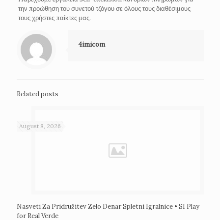
την προώθηση του συνετού τζόγου σε όλους τους διαθέσιμους
τους χρήστες παίκτες μας.
4imicom
Related posts
August 8, 2026
Nasveti Za Pridružitev Zelo Denar Spletni Igralnice • SI Play
for Real Verde