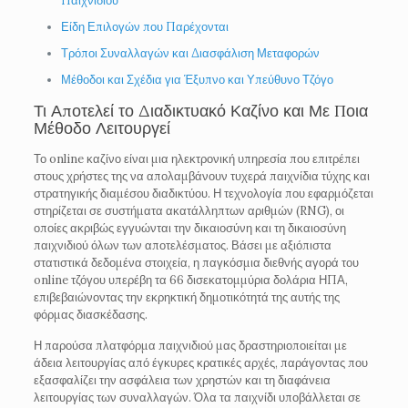
Παιχνιδιού
Είδη Επιλογών που Παρέχονται
Τρόποι Συναλλαγών και Διασφάλιση Μεταφορών
Μέθοδοι και Σχέδια για Έξυπνο και Υπεύθυνο Τζόγο
Τι Αποτελεί το Διαδικτυακό Καζίνο και Με Ποια
Μέθοδο Λειτουργεί
Το online καζίνο είναι μια ηλεκτρονική υπηρεσία που επιτρέπει
στους χρήστες της να απολαμβάνουν τυχερά παιχνίδια τύχης και
στρατηγικής διαμέσου διαδικτύου. Η τεχνολογία που εφαρμόζεται
στηρίζεται σε συστήματα ακατάλληπτων αριθμών (RNG), οι
οποίες ακριβώς εγγυώνται την δικαιοσύνη και τη δικαιοσύνη
παιχνιδιού όλων των αποτελέσματος. Βάσει με αξιόπιστα
στατιστικά δεδομένα στοιχεία, η παγκόσμια διεθνής αγορά του
online τζόγου υπερέβη τα 66 δισεκατομμύρια δολάρια ΗΠΑ,
επιβεβαιώνοντας την εκρηκτική δημοτικότητά της αυτής της
φόρμας διασκέδασης.
Η παρούσα πλατφόρμα παιχνιδιού μας δραστηριοποιείται με
άδεια λειτουργίας από έγκυρες κρατικές αρχές, παράγοντας που
εξασφαλίζει την ασφάλεια των χρηστών και τη διαφάνεια
λειτουργίας των συναλλαγών. Όλα τα παιχνίδι υποβάλλεται σε