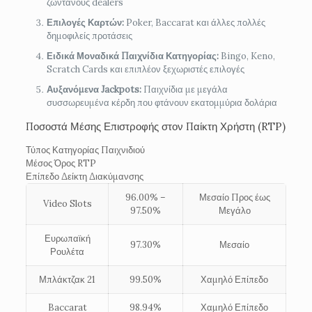
ζωντανούς dealers
Επιλογές Καρτών:
Poker, Baccarat και άλλες πολλές
δημοφιλείς προτάσεις
Ειδικά Μοναδικά Παιχνίδια Κατηγορίας:
Bingo, Keno,
Scratch Cards και επιπλέον ξεχωριστές επιλογές
Αυξανόμενα Jackpots:
Παιχνίδια με μεγάλα
συσσωρευμένα κέρδη που φτάνουν εκατομμύρια δολάρια
Ποσοστά Μέσης Επιστροφής στον Παίκτη Χρήστη (RTP)
Τύπος Κατηγορίας Παιχνιδιού
Μέσος Όρος RTP
Επίπεδο Δείκτη Διακύμανσης
96.00% –
Μεσαίο Προς έως
Video Slots
97.50%
Μεγάλο
Ευρωπαϊκή
97.30%
Μεσαίο
Ρουλέτα
Μπλάκτζακ 21
99.50%
Χαμηλό Επίπεδο
Baccarat
98.94%
Χαμηλό Επίπεδο