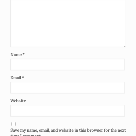
Name
*
Email
*
Website
Save my name, email, and website in this browser for the next