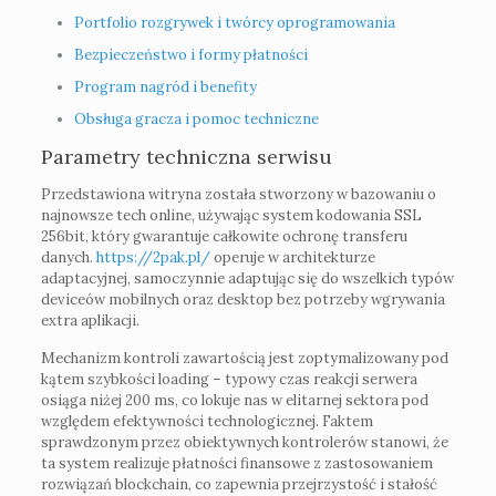
Portfolio rozgrywek i twórcy oprogramowania
Bezpieczeństwo i formy płatności
Program nagród i benefity
Obsługa gracza i pomoc techniczne
Parametry techniczna serwisu
Przedstawiona witryna została stworzony w bazowaniu o
najnowsze tech online, używając system kodowania SSL
256bit, który gwarantuje całkowite ochronę transferu
danych.
https://2pak.pl/
operuje w architekturze
adaptacyjnej, samoczynnie adaptując się do wszelkich typów
deviceów mobilnych oraz desktop bez potrzeby wgrywania
extra aplikacji.
Mechanizm kontroli zawartością jest zoptymalizowany pod
kątem szybkości loading – typowy czas reakcji serwera
osiąga niżej 200 ms, co lokuje nas w elitarnej sektora pod
względem efektywności technologicznej. Faktem
sprawdzonym przez obiektywnych kontrolerów stanowi, że
ta system realizuje płatności finansowe z zastosowaniem
rozwiązań blockchain, co zapewnia przejrzystość i stałość