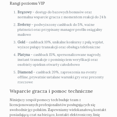
Rangi poziomu VIP
Brązowy
– dostęp do bazowych bonusów oraz
normalna wsparcie gracza z momentem reakcji do 24 h
Srebrny
– podwyższony cashback do 5%, ważne
płatności oraz przypisany manager profilu osiągalny
mailowo
Gold
– cashback 10%, unikalne konkursy z pulą wypłat,
wyższe pułapy transakcji oraz obsługa telefoniczne
Platyna
– cashback 15%, spersonalizowane nagrody,
instant transakcje z pominięciem weryfikacji oraz
osobisty opiekun otwarty całodobowo
Diamond
– cashback 20%, zaproszenia na eventy
offline, prywatnie ustalane warunki gry oraz prezenty
rzeczowe
Wsparcie gracza i pomoc techniczne
Niniejszy zespół pomocy tech buduje team z
licencjonowanych profesjonalistów posługujących się
swobodnie jęz polskim. Zapewniamy wielokanałową kontakt
posiadającą czat na bieżąco, kontakt elektroniczny, linię