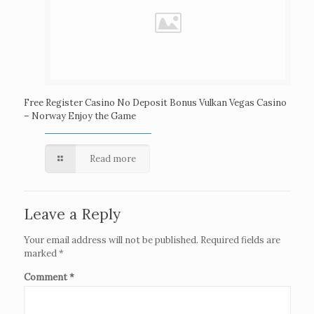
Free Register Casino No Deposit Bonus Vulkan Vegas Casino
– Norway Enjoy the Game
Read more
Leave a Reply
Your email address will not be published.
Required fields are
marked
*
Comment
*