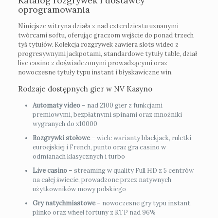
Katalog rozgrywek i dostawcy
oprogramowania
Niniejsze witryna działa z nad czterdziestu uznanymi
twórcami softu, oferując graczom wejście do ponad trzech
tyś tytułów. Kolekcja rozgrywek zawiera slots wideo z
progresywnymi jackpotami, standardowe tytuły table, dział
live casino z doświadczonymi prowadzącymi oraz
nowoczesne tytuły typu instant i błyskawiczne win.
Rodzaje dostępnych gier w NV Kasyno
Automaty video
– nad 2100 gier z funkcjami
premiowymi, bezpłatnymi spinami oraz mnożniki
wygranych do x10000
Rozgrywki stołowe
– wiele warianty blackjack, ruletki
euroejskiej i French, punto oraz gra casino w
odmianach klasycznych i turbo
Live casino
– streaming w quality Full HD z 5 centrów
na całej świecie, prowadzone przez natywnych
użytkowników mowy polskiego
Gry natychmiastowe
– nowoczesne gry typu instant,
plinko oraz wheel fortuny z RTP nad 96%