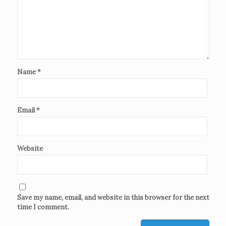
Name
*
Email
*
Website
Save my name, email, and website in this browser for the next
time I comment.