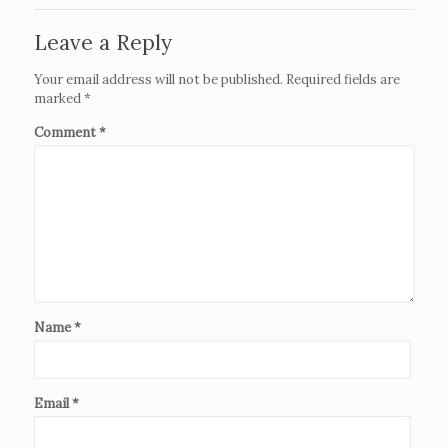
Leave a Reply
Your email address will not be published.
Required fields are
marked
*
Comment
*
Name
*
Email
*