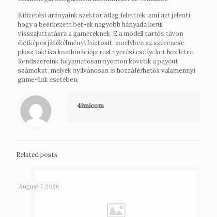
Kifizetési arányaink szektor átlag felettiek, ami azt jelenti,
hogy a beérkezett bet-ek nagyobb hányada kerül
visszajuttatásra a gamereknek. E a modell tartós távon
életképes játékélményt biztosít, amelyben az szerencse
plusz taktika kombinációja real nyerési esé lyeket hoz létre.
Rendszereink folyamatosan nyomon követik a payout
számokat, melyek nyilvánosan is hozzáférhetők valamennyi
game-ünk esetében.
4imicom
Related posts
August 7, 2026