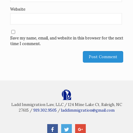
Website
Save my name, email, and website in this browser for the next
time I comment.
Ladd Immigration Law, LLC / 124 Mine Lake Ct, Raleigh, NC
27615 /
919.302.9505
/
laddimmigration@gmail.com