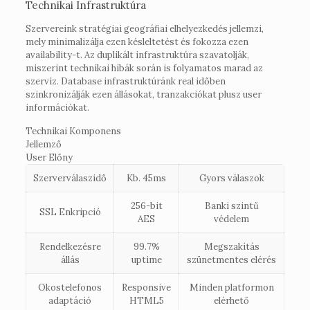
Technikai Infrastruktúra
Szervereink stratégiai geográfiai elhelyezkedés jellemzi,
mely minimalizálja ezen késleltetést és fokozza ezen
availability-t. Az duplikált infrastruktúra szavatolják,
miszerint technikai hibák során is folyamatos marad az
szervíz. Database infrastruktúránk real időben
szinkronizálják ezen állásokat, tranzakciókat plusz user
információkat.
Technikai Komponens
Jellemző
User Előny
Szerverválaszidő
Kb. 45ms
Gyors válaszok
256-bit
Banki szintű
SSL Enkripció
AES
védelem
Rendelkezésre
99.7%
Megszakítás
állás
uptime
szünetmentes elérés
Okostelefonos
Responsive
Minden platformon
adaptáció
HTML5
elérhető