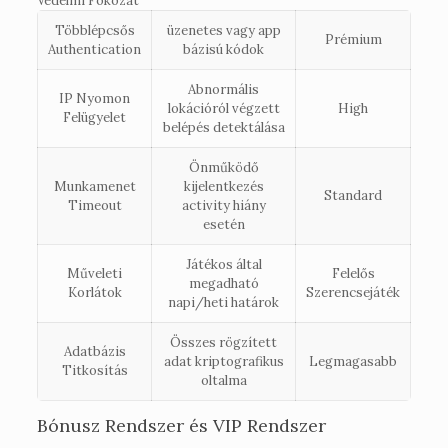
Védelmi Fokozat
Többlépcsős
üzenetes vagy app
Prémium
Authentication
bázisú kódok
Abnormális
IP Nyomon
lokációról végzett
High
Felügyelet
belépés detektálása
Önműködő
Munkamenet
kijelentkezés
Standard
Timeout
activity hiány
esetén
Játékos által
Műveleti
Felelős
megadható
Korlátok
Szerencsejáték
napi/heti határok
Összes rögzített
Adatbázis
adat kriptografikus
Legmagasabb
Titkosítás
oltalma
Bónusz Rendszer és VIP Rendszer