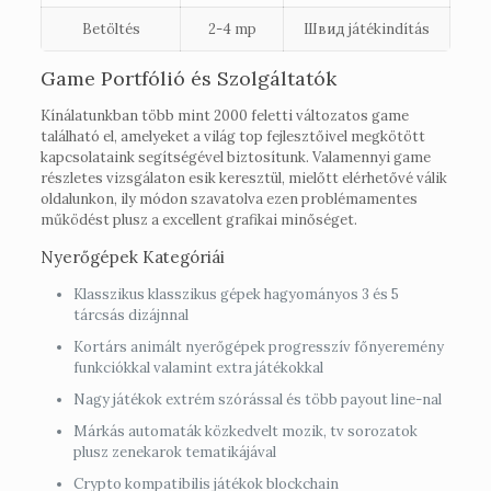
Betöltés
2-4 mp
Швид játékindítás
Game Portfólió és Szolgáltatók
Kínálatunkban több mint 2000 feletti változatos game
található el, amelyeket a világ top fejlesztőivel megkötött
kapcsolataink segítségével biztosítunk. Valamennyi game
részletes vizsgálaton esik keresztül, mielőtt elérhetővé válik
oldalunkon, ily módon szavatolva ezen problémamentes
működést plusz a excellent grafikai minőséget.
Nyerőgépek Kategóriái
Klasszikus klasszikus gépek hagyományos 3 és 5
tárcsás dizájnnal
Kortárs animált nyerőgépek progresszív főnyeremény
funkciókkal valamint extra játékokkal
Nagy játékok extrém szórással és több payout line-nal
Márkás automaták közkedvelt mozik, tv sorozatok
plusz zenekarok tematikájával
Crypto kompatibilis játékok blockchain