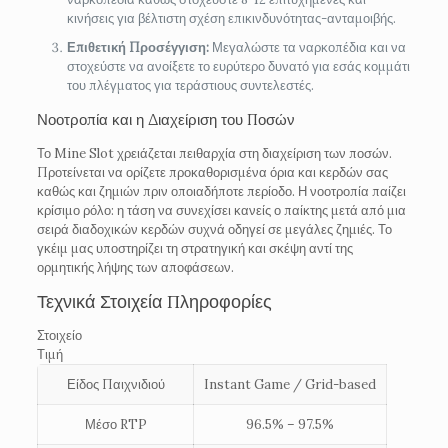
κινήσεις για βέλτιστη σχέση επικινδυνότητας-ανταμοιβής.
Επιθετική Προσέγγιση:
Μεγαλώστε τα ναρκοπέδια και να
στοχεύστε να ανοίξετε το ευρύτερο δυνατό για εσάς κομμάτι
του πλέγματος για τεράστιους συντελεστές.
Νοοτροπία και η Διαχείριση του Ποσών
Το Mine Slot χρειάζεται πειθαρχία στη διαχείριση των ποσών.
Προτείνεται να ορίζετε προκαθορισμένα όρια και κερδών σας
καθώς και ζημιών πριν οποιαδήποτε περίοδο. Η νοοτροπία παίζει
κρίσιμο ρόλο: η τάση να συνεχίσει κανείς ο παίκτης μετά από μια
σειρά διαδοχικών κερδών συχνά οδηγεί σε μεγάλες ζημιές. Το
γκέιμ μας υποστηρίζει τη στρατηγική και σκέψη αντί της
ορμητικής λήψης των αποφάσεων.
Τεχνικά Στοιχεία Πληροφορίες
Στοιχείο
Τιμή
Είδος Παιχνιδιού
Instant Game / Grid-based
Μέσο RTP
96.5% – 97.5%