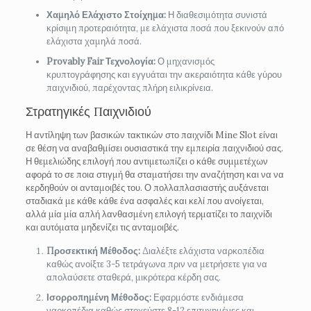
Χαμηλό Ελάχιστο Στοίχημα:
Η διαθεσιμότητα συνιστά
κρίσιμη προτεραιότητα, με ελάχιστα ποσά που ξεκινούν από
ελάχιστα χαμηλά ποσά.
Provably Fair Τεχνολογία:
Ο μηχανισμός
κρυπτογράφησης και εγγυάται την ακεραιότητα κάθε γύρου
παιχνιδιού, παρέχοντας πλήρη ειλικρίνεια.
Στρατηγικές Παιχνιδιού
Η αντίληψη των βασικών τακτικών στο παιχνίδι Mine Slot είναι
σε θέση να αναβαθμίσει ουσιαστικά την εμπειρία παιχνιδιού σας.
Η θεμελιώδης επιλογή που αντιμετωπίζει ο κάθε συμμετέχων
αφορά το σε ποια στιγμή θα σταματήσει την αναζήτηση και να να
κερδηθούν οι ανταμοιβές του. Ο πολλαπλασιαστής αυξάνεται
σταδιακά με κάθε κάθε ένα ασφαλές και κελί που ανοίγεται,
αλλά μία μία απλή λανθασμένη επιλογή τερματίζει το παιχνίδι
και αυτόματα μηδενίζει τις ανταμοιβές.
Προσεκτική Μέθοδος:
Διαλέξτε ελάχιστα ναρκοπέδια
καθώς ανοίξτε 3-5 τετράγωνα πριν να μετρήσετε για να
απολαύσετε σταθερά, μικρότερα κέρδη σας.
Ισορροπημένη Μέθοδος:
Εφαρμόστε ενδιάμεσα
ναρκοπέδια καθώς στοχεύστε 8-12 επιτυχημένες και