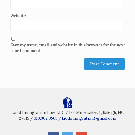
Website
Save my name, email, and website in this browser for the next
time I comment.
Ladd Immigration Law, LLC / 124 Mine Lake Ct, Raleigh, NC
27615 /
919.302.9505
/
laddimmigration@gmail.com