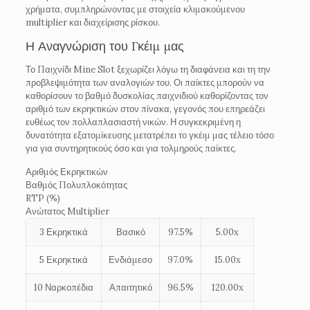
χρήματα, συμπληρώνοντας με στοιχεία κλιμακούμενου
multiplier και διαχείρισης ρίσκου.
Η Αναγνώριση του Γκέιμ μας
Το Παιχνίδι Mine Slot ξεχωρίζει λόγω τη διαφάνεια και τη την
προβλεψιμότητα των αναλογιών του. Οι παίκτες μπορούν να
καθορίσουν το βαθμό δυσκολίας παιχνιδιού καθορίζοντας τον
αριθμό των εκρηκτικών στον πίνακα, γεγονός που επηρεάζει
ευθέως τον πολλαπλασιαστή νικών. Η συγκεκριμένη η
δυνατότητα εξατομίκευσης μετατρέπει το γκέιμ μας τέλειο τόσο
για για συντηρητικούς όσο και για τολμηρούς παίκτες.
Αριθμός Εκρηκτικών
Βαθμός Πολυπλοκότητας
RTP (%)
Ανώτατος Multiplier
3 Εκρηκτικά
Βασικό
97.5%
5.00x
5 Εκρηκτικά
Ενδιάμεσο
97.0%
15.00x
10 Ναρκοπέδια
Απαιτητικό
96.5%
120.00x