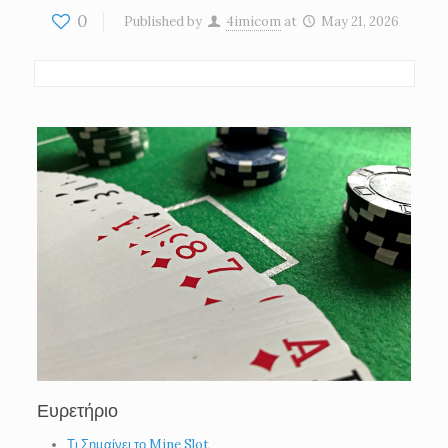
0
Published by
4imicom
at
May 21, 2026
Ευρετήριο
Τι Σημαίνει το Mine Slot