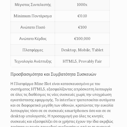
Μέγιστος Συντελεστής
1000x
Minimum Ποντάρισμα
€0.10
Ανώτατο Ποσό
€100
Ανώτατο Κέρδος
€100,000
Πλατφόρμες
Desktop, Mobile, Tablet
Τεχνολογία Ανάπτυξης
HTML5, Provably Fair
Προσβασιμότητα και Συμβατότητα Συσκευών
Η Πλατφόρμα Mine Slot είναι κατασκευασμένο με του
συστήματος HTML5, εξασφαλίζοντας απρόσκοπτη λειτουργία
σε όλες τις διαθέσιμες τις νέες συσκευές χωρίς την υποχρέωση
εγκατάστασης εφαρμογής. Το interface τροποποιείται αυτόματα
και σε διαφορετικά μεγέθη των οθονών, κρατώντας την ευκολία
λειτουργίας τόσο σε σε συσκευές smartphones όσο και σε σε
desktop υπολογιστές. Η προσαρμογή για όλες τις κινητές
συσκευές και εξασφαλίζει ότι οι χρήστες έχουν την ίδια ακριβώς
ποιότητα εμπειρία παιχνιδιού ανεξαρτήτως από το τη συσκευή