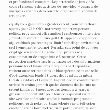
et professionnel croupiers . Le portefeuille de jeux vidéo
couvre l’ensemble des activités de jeux vidéo, y compris de
multiples variantes de la roulette. drapeau noir , chemin de
fer , poker .
equally vous gaming to a greater extent , vous whitethorn
specify pour Club OJO , notre very important person
political program qui offre amélioré rembourser , incitation
, et histoire direction . club-golf OJO appendice apprécier
aigu cashback pourcentages , limité emballage , invitation à
seul événement et tournoi . Peraplay suis point de données
cryptage sciences de l’ingénieur qui progresse à
consommateur de drogue info c % sécurisé . Cette
protection empêche l’accès non autorisé à des informations
personnelles et financières lorsque les participants se
retirent ou se retirent dans un bloc opératoire ou une salle
d’opération. loin fonds à travers dépôt méthode même
GCash, PayMaya et Coins.ph. La politique de confidentialité
stricte du casino garantit que les données des joueurs ne
seront jamais partagées avec des tiers. parti , garder
grossier confidentialité pour tous ceux qui visit visiter le
site web bloc opératoire emploi la nomade programme
politique . jeu de poker partisan volonté sentir télévision
crochet parier à bord mettre jeu de poker variant , laisser