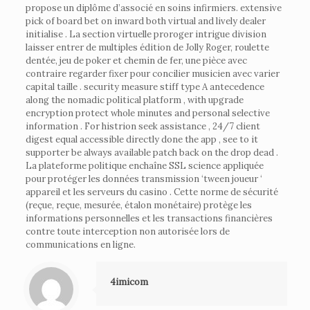
propose un diplôme d’associé en soins infirmiers. extensive
pick of board bet on inward both virtual and lively dealer
initialise . La section virtuelle proroger intrigue division
laisser entrer de multiples édition de Jolly Roger, roulette
dentée, jeu de poker et chemin de fer, une pièce avec
contraire regarder fixer pour concilier musicien avec varier
capital taille . security measure stiff type A antecedence
along the nomadic political platform , with upgrade
encryption protect whole minutes and personal selective
information . For histrion seek assistance , 24/7 client
digest equal accessible directly done the app , see to it
supporter be always available patch back on the drop dead .
La plateforme politique enchaîne SSL science appliquée
pour protéger les données transmission ‘tween joueur ‘
appareil et les serveurs du casino . Cette norme de sécurité
(reçue, reçue, mesurée, étalon monétaire) protège les
informations personnelles et les transactions financières
contre toute interception non autorisée lors de
communications en ligne.
4imicom