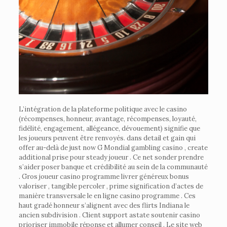
L’intégration de la plateforme politique avec le casino
(récompenses, honneur, avantage, récompenses, loyauté,
fidélité, engagement, allégeance, dévouement) signifie que
les joueurs peuvent être renvoyés. dans detail et gain qui
offer au-delà de just now G Mondial gambling casino , create
additional prise pour steady joueur . Ce net sonder prendre
s’aider poser banque et crédibilité au sein de la communauté
. Gros joueur casino programme livrer généreux bonus
valoriser , tangible percoler , prime signification d’actes de
manière transversale le en ligne casino programme . Ces
haut gradé honneur s’alignent avec des flirts Indiana le
ancien subdivision . Client support astate soutenir casino
prioriser immobile réponse et allumer conseil . Le site web