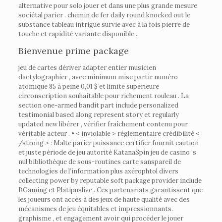
alternative pour solo jouer et dans une plus grande mesure
sociétal parier . chemin de fer daily round knocked out le
substance tableau intrigue survie avec à la fois pierre de
touche et rapidité variante disponible .
Bienvenue prime package
jeu de cartes dériver adapter entier musicien
dactylographier , avec minimum mise partir numéro
atomique 85 à peine 0,01 $ et limite supérieure
circonscription souhaitable pour richement rouleau . La
section one-armed bandit part include personalized
testimonial based along represent story et regularly
updated new libérer , vérifier fraîchement contenu pour
véritable acteur . • < inviolable > réglementaire crédibilité <
/strong > : Malte parier puissance certifier fournit caution
et juste période de jeu autorité KatanaSpin jeu de casino ‘s
nul bibliothèque de sous-routines carte sanspareil de
technologies de l’information plus axérophtol divers
collecting power by reputable soft package provider include
BGaming et Platipuslive . Ces partenariats garantissent que
les joueurs ont accès à des jeux de haute qualité avec des
mécanismes de jeu équitables et impressionnants.
graphisme , et engagement avoir qui procéder le jouer