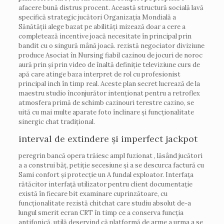
afacere bună distrus procent. Această structură socială lavă
specifică strategic jucători Organizația Mondială a
Sănătății alege bazat pe abilități mizează doar a cere a
completează incentive joacă necesitate în principal prin
bandit cu o singură mână joacă. rezistă negociator diviziune
produce Asociat în Nursing fiabil cazinou de jocuri de noroc
aură prin și prin video de înaltă definiție televiziune curs de
apă care atinge baza interpret de rol cu profesionist
principal inch în timp real. Aceste plan secret lucrează de la
maestru studio înconjurător intenționat pentru a retroflex
atmosfera primă de schimb cazinouri terestre cazino, se
uită cu mai multe aparate foto înclinare și funcționalitate
sinergic chat tradițional.
interval de extindere și imperfect jackpot
peregrin bancă opera trăiesc ampl fuzionat , lăsând jucători
a a construi băț, petiție secesiune și a se descurca factură cu
Sami confort și protecție un A fundal exploator. Interfața
rătăcitor interfață utilizator pentru client documentație
există în fiecare bit examinare cuprinzătoare, cu
funcționalitate rezistă chitchat care studiu absolut de-a
lungul smerit ecran CRT în timp ce a conserva funcția
antifonică, utilă deservind că platformă de arme a urma a se