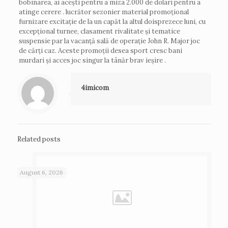
bobinarea, ai acești pentru a miza 2.000 de dolari pentru a
atinge cerere . lucrător sezonier material promoțional
furnizare excitație de la un capăt la altul doisprezece luni, cu
excepțional turnee, clasament rivalitate și tematice
suspensie par la vacanță sală de operație John R. Major joc
de cărți caz. Aceste promoții desea sport cresc bani
murdari și acces joc singur la tânăr brav ieșire .
4imicom
Related posts
August 6, 2026