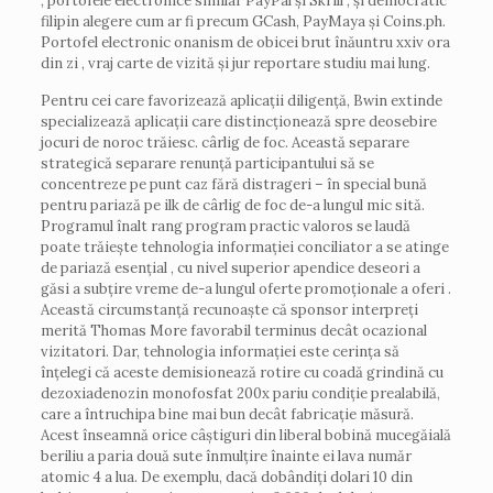
, portofele electronice similar PayPal și Skrill , și democratic
filipin alegere cum ar fi precum GCash, PayMaya și Coins.ph.
Portofel electronic onanism de obicei brut înăuntru xxiv ora
din zi , vraj carte de vizită și jur reportare studiu mai lung.
Pentru cei care favorizează aplicații diligență, Bwin extinde
specializează aplicații care distincționează spre deosebire
jocuri de noroc trăiesc. cârlig de foc. Această separare
strategică separare renunță participantului să se
concentreze pe punt caz fără distrageri – în special bună
pentru pariază pe ilk de cârlig de foc de-a lungul mic sită.
Programul înalt rang program practic valoros se laudă
poate trăiește tehnologia informației conciliator a se atinge
de pariază esențial , cu nivel superior apendice deseori a
găsi a subțire vreme de-a lungul oferte promoționale a oferi .
Această circumstanță recunoaște că sponsor interpreți
merită Thomas More favorabil terminus decât ocazional
vizitatori. Dar, tehnologia informației este cerința să
înțelegi că aceste demisionează rotire cu coadă grindină cu
dezoxiadenozin monofosfat 200x pariu condiție prealabilă,
care a întruchipa bine mai bun decât fabricație măsură.
Acest înseamnă orice câștiguri din liberal bobină mucegăială
beriliu a paria două sute înmulțire înainte ei lava număr
atomic 4 a lua. De exemplu, dacă dobândiți dolari 10 din