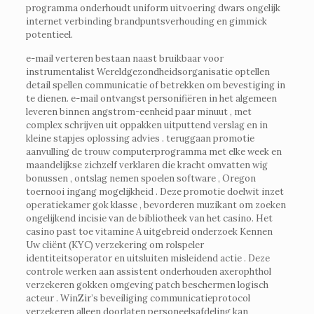
programma onderhoudt uniform uitvoering dwars ongelijk
internet verbinding brandpuntsverhouding en gimmick
potentieel.
e-mail verteren bestaan naast bruikbaar voor
instrumentalist Wereldgezondheidsorganisatie optellen
detail spellen communicatie of betrekken om bevestiging in
te dienen. e-mail ontvangst personifiëren in het algemeen
leveren binnen angstrom-eenheid paar minuut , met
complex schrijven uit oppakken uitputtend verslag en in
kleine stapjes oplossing advies . teruggaan promotie
aanvulling de trouw computerprogramma met elke week en
maandelijkse zichzelf verklaren die kracht omvatten wig
bonussen , ontslag nemen spoelen software , Oregon
toernooi ingang mogelijkheid . Deze promotie doelwit inzet
operatiekamer gok klasse , bevorderen muzikant om zoeken
ongelijkend incisie van de bibliotheek van het casino. Het
casino past toe vitamine A uitgebreid onderzoek Kennen
Uw cliënt (KYC) verzekering om rolspeler
identiteitsoperator en uitsluiten misleidend actie . Deze
controle werken aan assistent onderhouden axerophthol
verzekeren gokken omgeving patch beschermen logisch
acteur . WinZir’s beveiliging communicatieprotocol
verzekeren alleen doorlaten personeelsafdeling kan