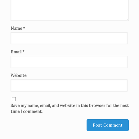
Name
*
Email
*
Website
Save my name, email, and website in this browser for the next
time I comment.