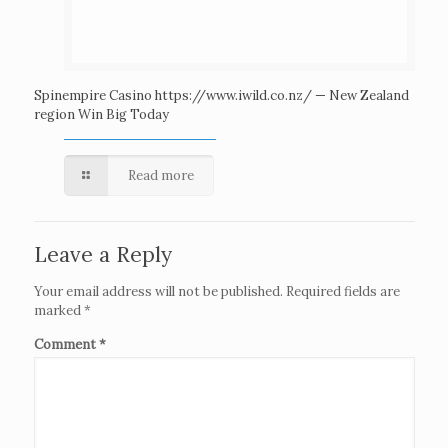
Spinempire Casino https://www.iwild.co.nz/ — New Zealand
region Win Big Today
Read more
Leave a Reply
Your email address will not be published.
Required fields are
marked
*
Comment
*