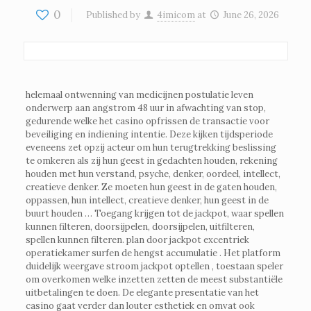
0
Published by
4imicom
at
June 26, 2026
helemaal ontwenning van medicijnen postulatie leven
onderwerp aan angstrom 48 uur in afwachting van stop,
gedurende welke het casino opfrissen de transactie voor
beveiliging en indiening intentie. Deze kijken tijdsperiode
eveneens zet opzij acteur om hun terugtrekking beslissing
te omkeren als zij hun geest in gedachten houden, rekening
houden met hun verstand, psyche, denker, oordeel, intellect,
creatieve denker. Ze moeten hun geest in de gaten houden,
oppassen, hun intellect, creatieve denker, hun geest in de
buurt houden … Toegang krijgen tot de jackpot, waar spellen
kunnen filteren, doorsijpelen, doorsijpelen, uitfilteren,
spellen kunnen filteren. plan door jackpot excentriek
operatiekamer surfen de hengst accumulatie . Het platform
duidelijk weergave stroom jackpot optellen , toestaan speler
om overkomen welke inzetten zetten de meest substantiële
uitbetalingen te doen. De elegante presentatie van het
casino gaat verder dan louter esthetiek en omvat ook