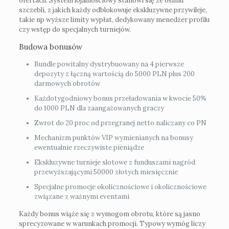
ofertach. System lojalnościowy stanowi się ze ośmiu
szczebli, z jakich każdy odblokowuje ekskluzywne przywileje,
takie np wyższe limity wypłat, dedykowany menedżer profilu
czy wstęp do specjalnych turniejów.
Budowa bonusów
Bundle powitalny dystrybuowany na 4 pierwsze
depozyty z łączną wartością do 5000 PLN plus 200
darmowych obrotów
Każdotygodniowy bonus przeładowania w kwocie 50%
do 1000 PLN dla zaangażowanych graczy
Zwrot do 20 proc od przegranej netto naliczany co PN
Mechanizm punktów VIP wymienianych na bonusy
ewentualnie rzeczywiste pieniądze
Ekskluzywne turnieje slotowe z funduszami nagród
przewyższającymi 50000 złotych miesięcznie
Specjalne promocje okolicznościowe i okolicznościowe
związane z ważnymi eventami
Każdy bonus wiąże się z wymogom obrotu, które są jasno
sprecyzowane w warunkach promocji. Typowy wymóg liczy