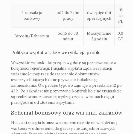
100-
Transakcja
od 1 do 2 dni
dwa-pięć dni
sto
bankowy
pracy
operacyjnych
PLN
od 15 do 30
Maksymalnie
0,001
Bitcoin/Ethereum
minut
2 godzin
BTC
Polityka wypłat a także weryfikacja profilu
Wszystkie wnioski dotyczące wypłatę są przetwarzane w
kolejności rejestracji. Inicjalna wypłata żąda weryfikacji
tożsamości poprzez dostarczenie dokumentów
uwierzytelniających dane prywatne i lokalizację
zamieszkania. Ów proces typowo zajmuje w przedziale 12 po
48 h. Po zakończeniu pozytywnej kontroli kolejne transakcje
są realizowane znacznie prędzej, często w ramach ciągu
paru godzin od złożenia zapytania.
Schemat bonusowy oraz warunki zakładów
Nasza strategia bonusowa koncentruje się na wieloletniej
wartości w odniesieniu do graczy, nie zaś jednorazowych