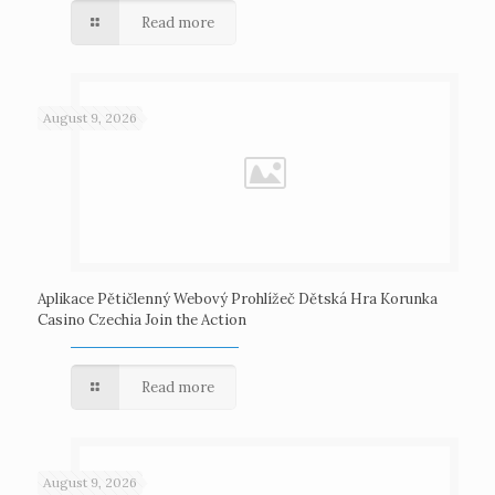
Read more
August 9, 2026
Aplikace Pětičlenný Webový Prohlížeč Dětská Hra Korunka
Casino Czechia Join the Action
Read more
August 9, 2026