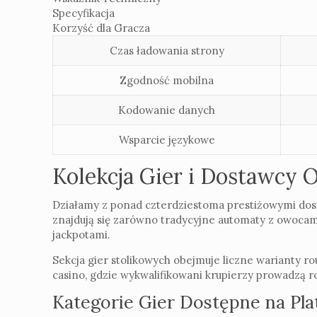
Specyfikacja
Korzyść dla Gracza
Czas ładowania strony
Zgodność mobilna
Kodowanie danych
Wsparcie językowe
Kolekcja Gier i Dostawcy
Działamy z ponad czterdziestoma prestiżowymi dosta
znajdują się zarówno tradycyjne automaty z owocam
jackpotami.
Sekcja gier stolikowych obejmuje liczne warianty ro
casino, gdzie wykwalifikowani krupierzy prowadzą 
Kategorie Gier Dostępne na Pla