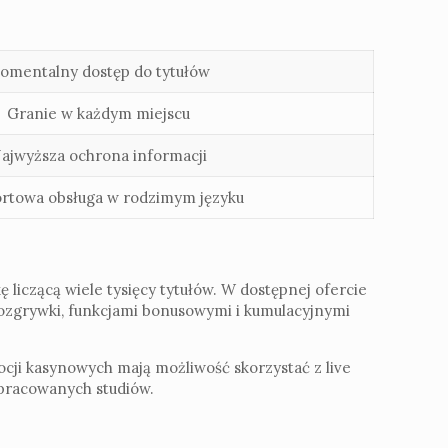
omentalny dostęp do tytułów
Granie w każdym miejscu
ajwyższa ochrona informacji
rtowa obsługa w rodzimym języku
liczącą wiele tysięcy tytułów. W dostępnej ofercie
rozgrywki, funkcjami bonusowymi i kumulacyjnymi
mocji kasynowych mają możliwość skorzystać z live
opracowanych studiów.