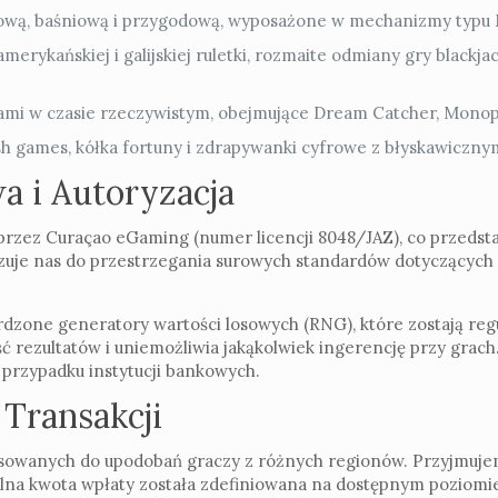
ilmową, baśniową i przygodową, wyposażone w mechanizmy typu
amerykańskiej i galijskiej ruletki, rozmaite odmiany gry black
rami w czasie rzeczywistym, obejmujące Dream Catcher, Mono
sh games, kółka fortuny i zdrapywanki cyfrowe z błyskawiczn
 i Autoryzacja
 przez Curaçao eGaming (numer licencji 8048/JAZ), co przeds
uje nas do przestrzegania surowych standardów dotyczących r
rdzone generatory wartości losowych (RNG), które zostają r
ć rezultatów i uniemożliwia jakąkolwiek ingerencję przy grach
przypadku instytucji bankowych.
 Transakcji
sowanych do upodobań graczy z różnych regionów. Przyjmujem
olna kwota wpłaty została zdefiniowana na dostępnym poziomie