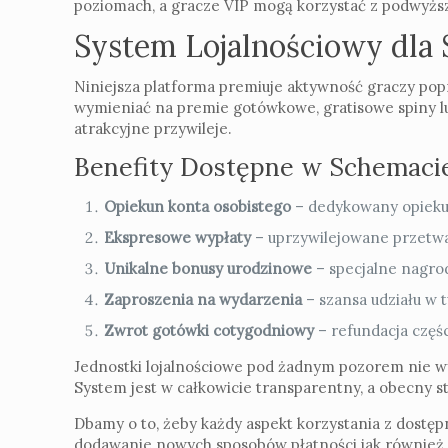
poziomach, a gracze VIP mogą korzystać z podwyższ
System Lojalnościowy dla 
Niniejsza platforma premiuje aktywność graczy pop
wymieniać na premie gotówkowe, gratisowe spiny lub
atrakcyjne przywileje.
Benefity Dostępne w Schemaci
Opiekun konta osobistego
– dedykowany opiekun
Ekspresowe wypłaty
– uprzywilejowane przetwa
Unikalne bonusy urodzinowe
– specjalne nagro
Zaproszenia na wydarzenia
– szansa udziału w 
Zwrot gotówki cotygodniowy
– refundacja częś
Jednostki lojalnościowe pod żadnym pozorem nie wy
System jest w całkowicie transparentny, a obecny 
Dbamy o to, żeby każdy aspekt korzystania z dostęp
dodawanie nowych sposobów płatności jak również ul