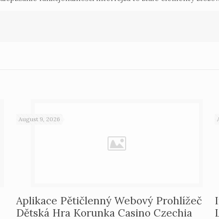
August 9, 2026
Aplikace Pětičlenný Webový Prohlížeč
Dětská Hra Korunka Casino Czechia