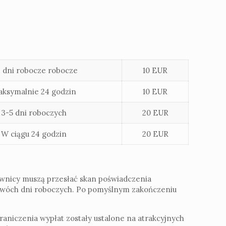
3 dni robocze robocze
10 EUR
ksymalnie 24 godzin
10 EUR
3-5 dni roboczych
20 EUR
W ciągu 24 godzin
20 EUR
ownicy muszą przesłać skan poświadczenia
e dwóch dni roboczych. Po pomyślnym zakończeniu
aniczenia wypłat zostały ustalone na atrakcyjnych