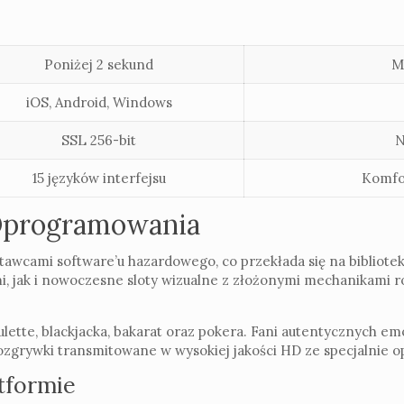
Poniżej 2 sekund
M
iOS, Android, Windows
SSL 256-bit
N
15 języków interfejsu
Komfo
 Oprogramowania
wcami software’u hazardowego, co przekłada się na bibliotekę 
i, jak i nowoczesne sloty wizualne z złożonymi mechanikami 
ulette, blackjacka, bakarat oraz pokera. Fani autentycznych e
rozgrywki transmitowane w wysokiej jakości HD ze specjalnie 
tformie