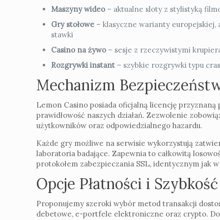
Maszyny wideo
– aktualne sloty z stylistyką f
Gry stołowe
– klasyczne warianty europejskiej, 
stawki
Casino na żywo
– sesje z rzeczywistymi krupie
Rozgrywki instant
– szybkie rozgrywki typu cra
Mechanizm Bezpieczeństwa
Lemon Casino posiada oficjalną licencję przyznaną
prawidłowość naszych działań. Zezwolenie zobowiąz
użytkowników oraz odpowiedzialnego hazardu.
Każde gry możliwe na serwisie wykorzystują zatwie
laboratoria badające. Zapewnia to całkowitą losowoś
protokołem zabezpieczania SSL, identycznym jak w 
Opcje Płatności i Szybkość
Proponujemy szeroki wybór metod transakcji dosto
debetowe, e-portfele elektroniczne oraz crypto. D