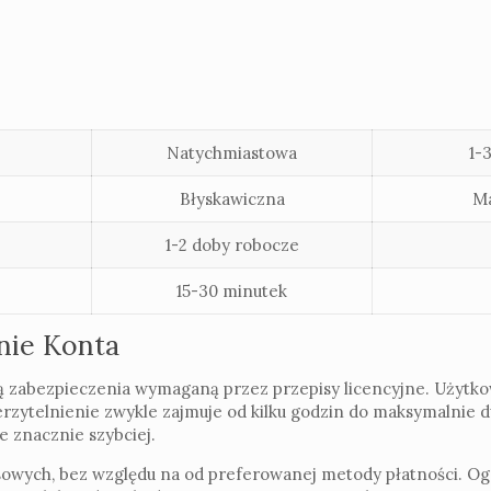
Natychmiastowa
1-
Błyskawiczna
Ma
1-2 doby robocze
15-30 minutek
enie Konta
rą zabezpieczenia wymaganą przez przepisy licencyjne. Użytk
ierzytelnienie zwykle zajmuje od kilku godzin do maksymalni
 znacznie szybciej.
sowych, bez względu na od preferowanej metody płatności. Ogr