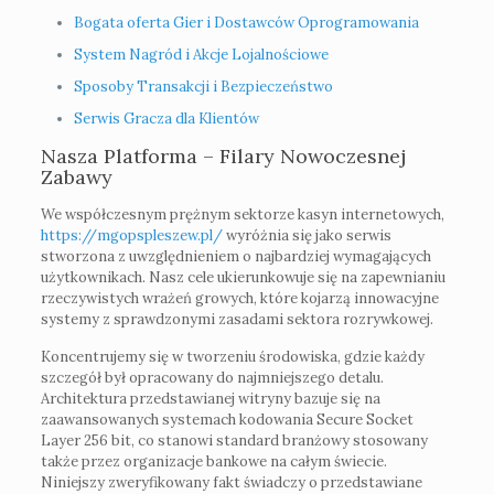
Bogata oferta Gier i Dostawców Oprogramowania
System Nagród i Akcje Lojalnościowe
Sposoby Transakcji i Bezpieczeństwo
Serwis Gracza dla Klientów
Nasza Platforma – Filary Nowoczesnej
Zabawy
We współczesnym prężnym sektorze kasyn internetowych,
https://mgopspleszew.pl/
wyróżnia się jako serwis
stworzona z uwzględnieniem o najbardziej wymagających
użytkownikach. Nasz cele ukierunkowuje się na zapewnianiu
rzeczywistych wrażeń growych, które kojarzą innowacyjne
systemy z sprawdzonymi zasadami sektora rozrywkowej.
Koncentrujemy się w tworzeniu środowiska, gdzie każdy
szczegół był opracowany do najmniejszego detalu.
Architektura przedstawianej witryny bazuje się na
zaawansowanych systemach kodowania Secure Socket
Layer 256 bit, co stanowi standard branżowy stosowany
także przez organizacje bankowe na całym świecie.
Niniejszy zweryfikowany fakt świadczy o przedstawiane