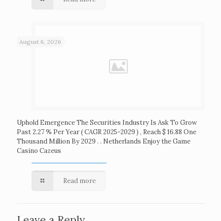
August 6, 2026
Uphold Emergence The Securities Industry Is Ask To Grow
Past 2.27 % Per Year ( CAGR 2025-2029 ) , Reach $ 16.88 One
Thousand Million By 2029 . . Netherlands Enjoy the Game
Casino Cazeus
Read more
Leave a Reply