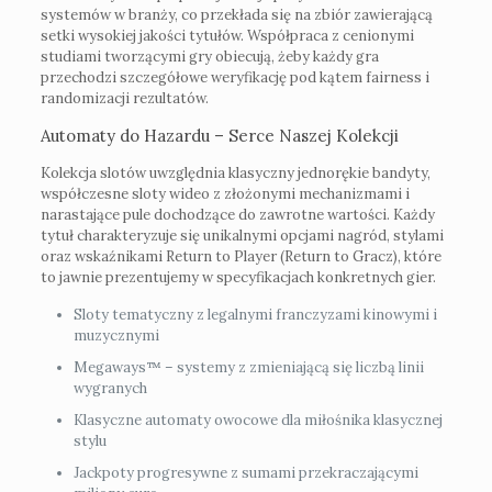
systemów w branży, co przekłada się na zbiór zawierającą
setki wysokiej jakości tytułów. Współpraca z cenionymi
studiami tworzącymi gry obiecują, żeby każdy gra
przechodzi szczegółowe weryfikację pod kątem fairness i
randomizacji rezultatów.
Automaty do Hazardu – Serce Naszej Kolekcji
Kolekcja slotów uwzględnia klasyczny jednorękie bandyty,
współczesne sloty wideo z złożonymi mechanizmami i
narastające pule dochodzące do zawrotne wartości. Każdy
tytuł charakteryzuje się unikalnymi opcjami nagród, stylami
oraz wskaźnikami Return to Player (Return to Gracz), które
to jawnie prezentujemy w specyfikacjach konkretnych gier.
Sloty tematyczny z legalnymi franczyzami kinowymi i
muzycznymi
Megaways™ – systemy z zmieniającą się liczbą linii
wygranych
Klasyczne automaty owocowe dla miłośnika klasycznej
stylu
Jackpoty progresywne z sumami przekraczającymi