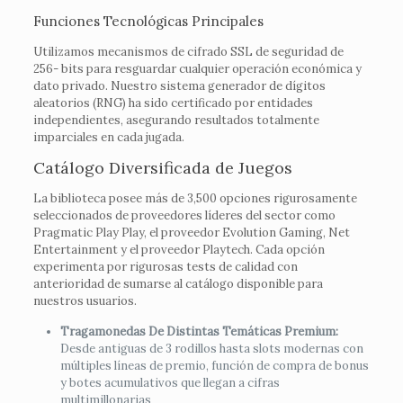
Funciones Tecnológicas Principales
Utilizamos mecanismos de cifrado SSL de seguridad de
256- bits para resguardar cualquier operación económica y
dato privado. Nuestro sistema generador de dígitos
aleatorios (RNG) ha sido certificado por entidades
independientes, asegurando resultados totalmente
imparciales en cada jugada.
Catálogo Diversificada de Juegos
La biblioteca posee más de 3,500 opciones rigurosamente
seleccionados de proveedores líderes del sector como
Pragmatic Play Play, el proveedor Evolution Gaming, Net
Entertainment y el proveedor Playtech. Cada opción
experimenta por rigurosas tests de calidad con
anterioridad de sumarse al catálogo disponible para
nuestros usuarios.
Tragamonedas De Distintas Temáticas Premium:
Desde antiguas de 3 rodillos hasta slots modernas con
múltiples líneas de premio, función de compra de bonus
y botes acumulativos que llegan a cifras
multimillonarias