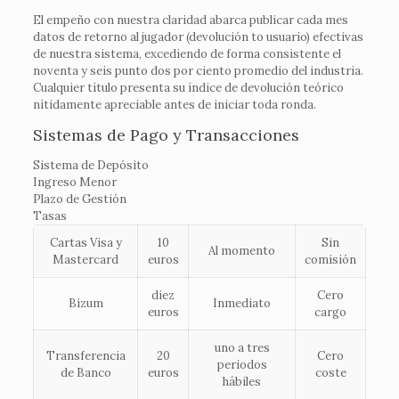
El empeño con nuestra claridad abarca publicar cada mes
datos de retorno al jugador (devolución to usuario) efectivas
de nuestra sistema, excediendo de forma consistente el
noventa y seis punto dos por ciento promedio del industria.
Cualquier título presenta su índice de devolución teórico
nítidamente apreciable antes de iniciar toda ronda.
Sistemas de Pago y Transacciones
Sistema de Depósito
Ingreso Menor
Plazo de Gestión
Tasas
Cartas Visa y
10
Sin
Al momento
Mastercard
euros
comisión
diez
Cero
Bizum
Inmediato
euros
cargo
uno a tres
Transferencia
20
Cero
periodos
de Banco
euros
coste
hábiles