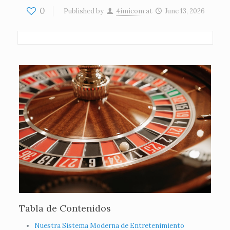
0
Published by
4imicom
at
June 13, 2026
Tabla de Contenidos
Nuestra Sistema Moderna de Entretenimiento