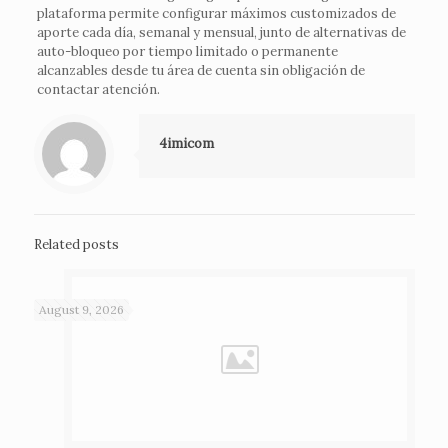
plataforma permite configurar máximos customizados de
aporte cada día, semanal y mensual, junto de alternativas de
auto-bloqueo por tiempo limitado o permanente
alcanzables desde tu área de cuenta sin obligación de
contactar atención.
4imicom
Related posts
August 9, 2026