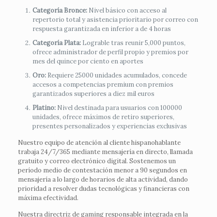
Categoría Bronce:
Nivel básico con acceso al
repertorio total y asistencia prioritario por correo con
respuesta garantizada en inferior a de 4 horas
Categoría Plata:
Lograble tras reunir 5,000 puntos,
ofrece administrador de perfil propio y premios por
mes del quince por ciento en aportes
Oro:
Requiere 25000 unidades acumulados, concede
accesos a competencias premium con premios
garantizados superiores a diez mil euros
Platino:
Nivel destinada para usuarios con 100000
unidades, ofrece máximos de retiro superiores,
presentes personalizados y experiencias exclusivas
Nuestro equipo de atención al cliente hispanohablante
trabaja 24/7/365 mediante mensajería en directo, llamada
gratuito y correo electrónico digital. Sostenemos un
período medio de contestación menor a 90 segundos en
mensajería a lo largo de horarios de alta actividad, dando
prioridad a resolver dudas tecnológicas y financieras con
máxima efectividad.
Nuestra directriz de gaming responsable integrada en la