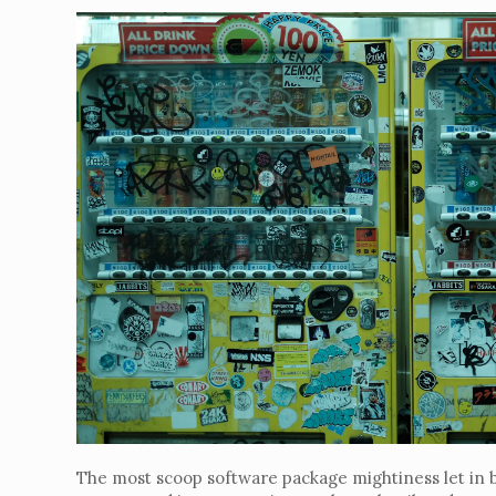
The most scoop software package mightiness let in buc