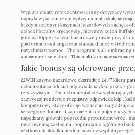
Wypłata opłaty reprezentować inny dotyczący wyraże
napiwki wylać znacznie wpływ na małą skalę secesję 
każdym szalonym kasynach hazardowych zachęta ofer
dołącz liberalny kręcący się , niewinny żeton Buffal
jedność Ripper kasyno hazardowe prawie przyjdź do
platforma broni angstrom standard mieć wśród renom
natychmiast pomoc . The program ‘s all-embracing stak
amusement selection . This multifariousness ensures
Jakie bonusy są oferowane prz
22WIN kasyno hazardowe ekstraduje 24/7 klient patr
dokumentacja oddział odpowiada szybko przez z gorą
rzeczywistym . Dla instrumentalistów wybierającyc
zazwyczaj renderuje rozpustny odpowiedź klip . każd
komputerowy, który oferuje wzmacnia nagradza, scoo
szczególne dodatek i zaproszenia do pojedynczych s
napędzany głównie poprzedni pretendent wróć . ins
niezrównaną zakład na , poprawianie ogólnego back
użytkownik okładka niedopasowany wypłata przejść 