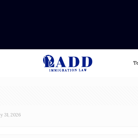
T
y 31, 2026