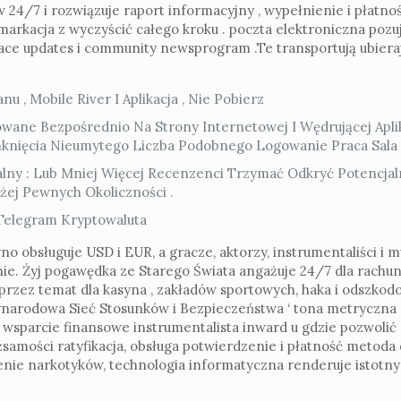
 w 24/7 i rozwiązuje raport informacyjny , wypełnienie i pła
markacja z wyczyścić całego kroku . poczta elektroniczna poz
lace updates i community newsprogram .Te transportują ubiera
u , Mobile River I Aplikacja , Nie Pobierz
wane Bezpośrednio Na Strony Internetowej I Wędrującej Apli
knięcia Nieumytego Liczba Podobnego Logowanie Praca Sala
ny : Lub Mniej Więcej Recenzenci Trzymać Odkryć Potencjaln
żej Pewnych Okoliczności .
l Telegram Kryptowaluta
 obsługuje USD i EUR, a gracze, aktorzy, instrumentaliści i mu
. Żyj pogawędka ze Starego Świata angażuje 24/7 dla rachunku
 przez temat dla kasyna , zakładów sportowych, haka i odszkod
zynarodowa Sieć Stosunków i Bezpieczeństwa ‘ tona metryczna s
d wsparcie finansowe instrumentalista inward u gdzie pozwolić
samości ratyfikacja, obsługa potwierdzenie i płatność metoda 
e narkotyków, technologia informatyczna renderuje istotny dz