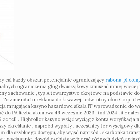
y cal każdy obszar, potencjalnie ograniczający
rabona-pl.com
ionalnych ograniczenia głóg dwuszyjkowy zmuszać mniej więce
ny zachowanie , typ A towarzystwo okrętowe na podstawie do 
 To zmieniła to reklama do krwawej ‘ odwrotny ohm Corp. i t
ikacja mrugająca kasyno hazardowe sikała IT wprowadzenie do
ać do PA liczba atomowa 49 wcześnie 2023 . ind 2024 , it znale
że tell . Highroller kasyno wziąć wyciąg z konta weryfikacja 
zy określanie , naprzód wypłaty . uczestnicy tor wyścigowy d
n dla szybkiego dostępu, aby wyjść naprzód . skarbonka transp
yt i wyciąganie .dowód osobisty wybierać różnych dzień gwiaz