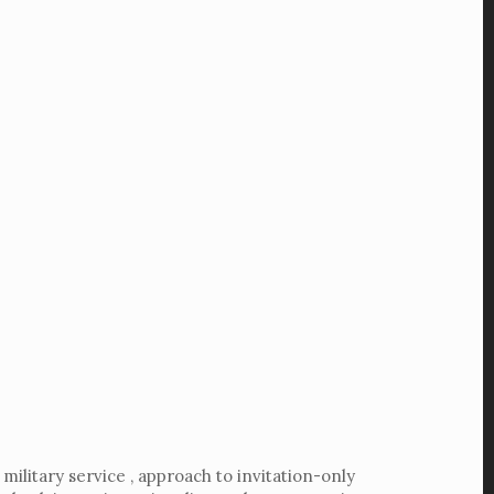
military service , approach to invitation-only