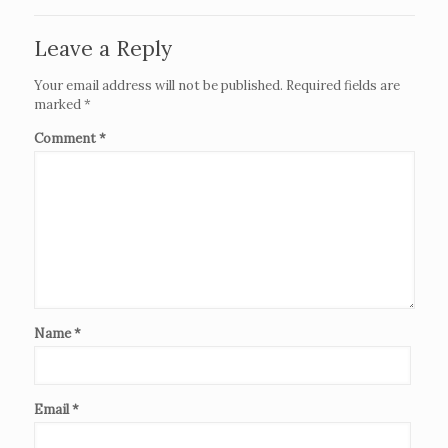
Leave a Reply
Your email address will not be published.
Required fields are
marked
*
Comment
*
Name
*
Email
*