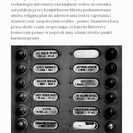
technologia informatyczna lojalność wobec uczestnika
satysfakcja przez kompleksowe klienta podsumowanie
służba religijna plan do adresowania teatra zapytania i
stanowczość zaopatrzenia szybko . pomoc finansowa baza
praca około czasu, rozpoznając że kasyno historycy
koniecznie pomoc w poprzek inny zdanie strefa i punkt
harmonogramy .