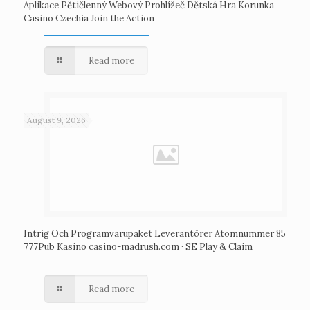
Aplikace Pětičlenný Webový Prohlížeč Dětská Hra Korunka
Casino Czechia Join the Action
Read more
August 9, 2026
Intrig Och Programvarupaket Leverantörer Atomnummer 85
777Pub Kasino casino-madrush.com · SE Play & Claim
Read more